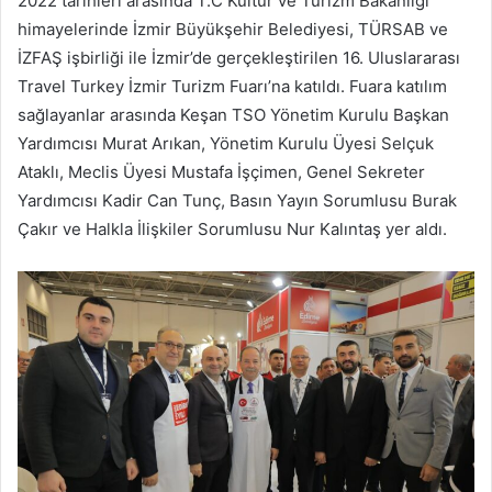
2022 tarihleri arasında T.C Kültür ve Turizm Bakanlığı
göndermek
himayelerinde İzmir Büyükşehir Belediyesi, TÜRSAB ve
İZFAŞ işbirliği ile İzmir’de gerçekleştirilen 16. Uluslararası
Travel Turkey İzmir Turizm Fuarı’na katıldı. Fuara katılım
sağlayanlar arasında Keşan TSO Yönetim Kurulu Başkan
Yardımcısı Murat Arıkan, Yönetim Kurulu Üyesi Selçuk
Ataklı, Meclis Üyesi Mustafa İşçimen, Genel Sekreter
Yardımcısı Kadir Can Tunç, Basın Yayın Sorumlusu Burak
Çakır ve Halkla İlişkiler Sorumlusu Nur Kalıntaş yer aldı.