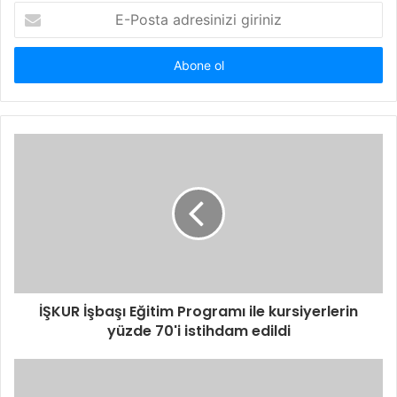
E-
Posta
adresinizi
giriniz
İŞKUR İşbaşı Eğitim Programı ile kursiyerlerin
yüzde 70'i istihdam edildi