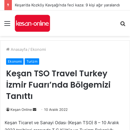
Keşan’da Kozköy Kavşağı’nda feci kaza: 9 kişi ağır yaralandı
Menü
A
y
...
Anasayfa
/
Ekonomi
Ekonomi
Turizm
Keşan TSO Travel Turkey
İzmir Fuarı’nda Bölgemizi
Tanıttı
Bir
Keşan Online
10 Aralık 2022
e-
Keşan Ticaret ve Sanayi Odası (Keşan TSO) 8 – 10 Aralık
posta