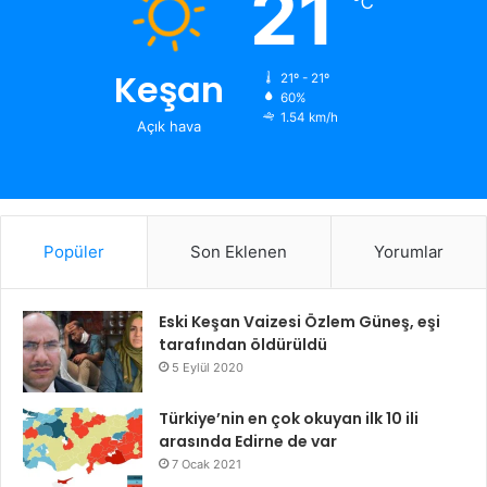
21
℃
Keşan
21º - 21º
60%
1.54 km/h
Açık hava
Popüler
Son Eklenen
Yorumlar
Eski Keşan Vaizesi Özlem Güneş, eşi
tarafından öldürüldü
5 Eylül 2020
Türkiye’nin en çok okuyan ilk 10 ili
arasında Edirne de var
7 Ocak 2021