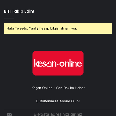
Bizi Takip Edin!
Hata Tweets, Yanlış hesap bilgisi alınamıyor.
Keşan Online - Son Dakika Haber
E-Bültenimize Abone Olun!
E-