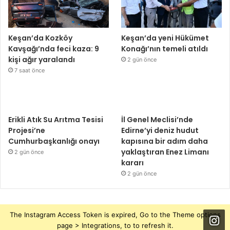
Keşan’da Kozköy
Keşan’da yeni Hükümet
Kavşağı’nda feci kaza: 9
Konağı’nın temeli atıldı
kişi ağır yaralandı
2 gün önce
7 saat önce
Erikli Atık Su Arıtma Tesisi
İl Genel Meclisi’nde
Projesi’ne
Edirne’yi deniz hudut
Cumhurbaşkanlığı onayı
kapısına bir adım daha
yaklaştıran Enez Limanı
2 gün önce
kararı
2 gün önce
The Instagram Access Token is expired, Go to the Theme options
page > Integrations, to to refresh it.