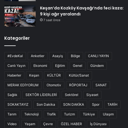
Keşan’da Kozköy Kavşağı’nda feci kaza:
9 kişi ağır yaralandı
7 saat önce
Kategoriler
#EvdeKal
Anketler
Asayiş
Bölge
CANLI YAYIN
Canlı Yayın
Ekonomi
Eğitim
Genel
Gündem
Haberler
Keşan
KÜLTÜR
Kültür/Sanat
MERAK EDİYORUM
Otomotiv
RÖPORTAJ
SANAT
Sağlık
SEKTÖR LİDERLERİ
Sektörel
Siyaset
SOKAKTAYIZ
Son Dakika
SON DAKİKA
Spor
TARİH
Tarım
Teknoloji
Trafik
Turizm
Türkiye
Ulaşım
Video
Yaşam
Çevre
ÖZEL HABER
İş Dünyası