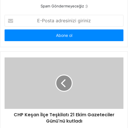
Spam Göndermeyeceğiz :)
E-
Posta
adresinizi
giriniz
CHP Keşan İlçe Teşkilatı 21 Ekim Gazeteciler
Günü'nü kutladı