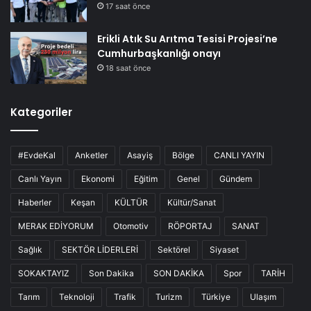
17 saat önce
Erikli Atık Su Arıtma Tesisi Projesi’ne
Cumhurbaşkanlığı onayı
18 saat önce
Kategoriler
#EvdeKal
Anketler
Asayiş
Bölge
CANLI YAYIN
Canlı Yayın
Ekonomi
Eğitim
Genel
Gündem
Haberler
Keşan
KÜLTÜR
Kültür/Sanat
MERAK EDİYORUM
Otomotiv
RÖPORTAJ
SANAT
Sağlık
SEKTÖR LİDERLERİ
Sektörel
Siyaset
SOKAKTAYIZ
Son Dakika
SON DAKİKA
Spor
TARİH
Tarım
Teknoloji
Trafik
Turizm
Türkiye
Ulaşım