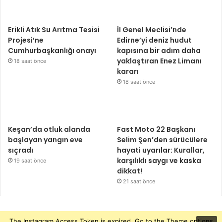
Erikli Atık Su Arıtma Tesisi
İl Genel Meclisi’nde
Projesi’ne
Edirne’yi deniz hudut
Cumhurbaşkanlığı onayı
kapısına bir adım daha
yaklaştıran Enez Limanı
18 saat önce
kararı
18 saat önce
Keşan’da otluk alanda
Fast Moto 22 Başkanı
başlayan yangın eve
Selim Şen’den sürücülere
sıçradı
hayati uyarılar: Kurallar,
karşılıklı saygı ve kaska
19 saat önce
dikkat!
21 saat önce
The Instagram Access Token is expired, Go to the Theme options