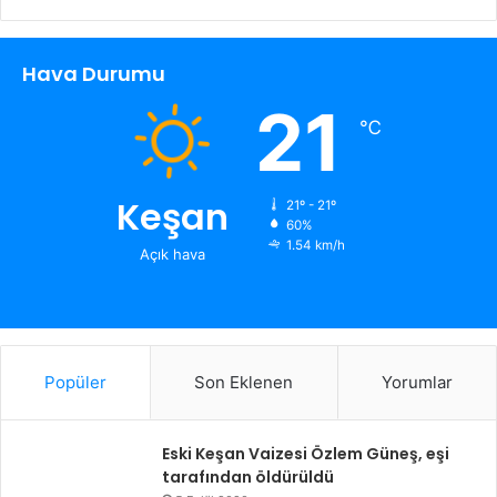
Hava Durumu
21
℃
Keşan
21º - 21º
60%
1.54 km/h
Açık hava
Popüler
Son Eklenen
Yorumlar
Eski Keşan Vaizesi Özlem Güneş, eşi
tarafından öldürüldü