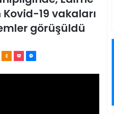
 Kovid-19 vakaları
lemler görüşüldü
VKontakte
Odnoklassniki
Pocket
Messenger