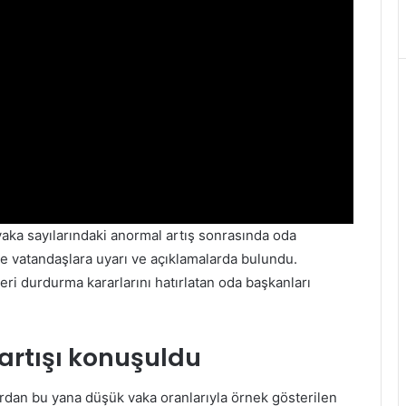
ka sayılarındaki anormal artış sonrasında oda
ve vatandaşlara uyarı ve açıklamalarda bulundu.
eri durdurma kararlarını hatırlatan oda başkanları
 artışı konuşuldu
rdan bu yana düşük vaka oranlarıyla örnek gösterilen