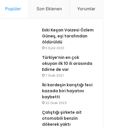
Popüler
Son Eklenen
Yorumlar
Eski Keşan Vaizesi Özlem
Güneş, eşi tarafından
öldürüldü
5 Eylül 2020
Türkiye’nin en çok
okuyan ilk 10 ili arasında
Edirne de var
7 Ocak 2021
İki kardeşin karıştığı feci
kazada biri hayatını
kaybetti
20 Ocak 2023
Çalıştığı şirkete ait
otomobili benzin
dökerek yaktı