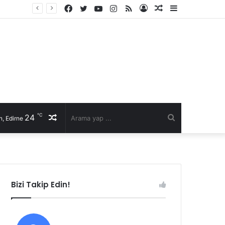
Facebook
Twitter
YouTube
Instagram
RSS
Kayıt
Rastgele
Kenar
Ol
Makale
Bölmesi
℃
24
Rastgele
Arama
, Edirne
Makale
yap
...
Bizi Takip Edin!