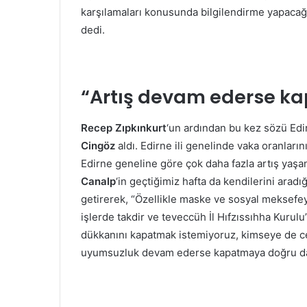
karşılamaları konusunda bilgilendirme yapacağı
dedi.
“Artış devam ederse ka
Recep Zıpkınkurt
‘un ardından bu kez sözü Edir
Cingöz
aldı. Edirne ili genelinde vaka oranları
Edirne geneline göre çok daha fazla artış yaşan
Canalp
‘in geçtiğimiz hafta da kendilerini aradığ
getirerek, “Özellikle maske ve sosyal meksefeye
işlerde takdir ve teveccüh İl Hıfzıssıhha Kurulu
dükkanını kapatmak istemiyoruz, kimseye de ce
uyumsuzluk devam ederse kapatmaya doğru da g