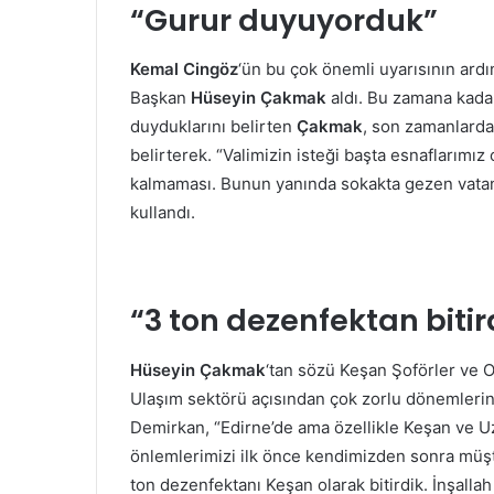
“Gurur duyuyorduk”
Kemal Cingöz
‘ün bu çok önemli uyarısının ard
Başkan
Hüseyin Çakmak
aldı. Bu zamana kadar
duyduklarını belirten
Çakmak
, son zamanlarda
belirterek. “Valimizin isteği başta esnaflarımı
kalmaması. Bunun yanında sokakta gezen vatand
kullandı.
“3 ton dezenfektan bitir
Hüseyin Çakmak
‘tan sözü Keşan Şoförler ve 
Ulaşım sektörü açısından çok zorlu dönemlerin
Demirkan, “Edirne’de ama özellikle Keşan ve U
önlemlerimizi ilk önce kendimizden sonra müşte
ton dezenfektanı Keşan olarak bitirdik. İnşallah