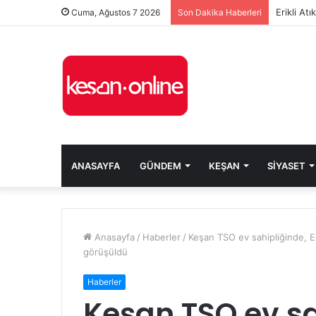
Erikli At
Cuma, Ağustos 7 2026
Son Dakika Haberleri
ANASAYFA
GÜNDEM
KEŞAN
SIYASET
Anasayfa
/
Haberler
/
Keşan TSO ev sahipliğinde, E
görüşüldü
Haberler
Keşan TSO ev sa