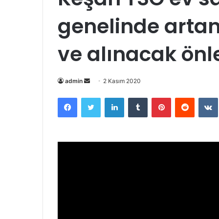
genelinde artan
ve alınacak ön
Bir
admin
2 Kasım 2020
e-
Facebook
Twitter
LinkedIn
Tumblr
Pinterest
Reddit
posta
göndermek