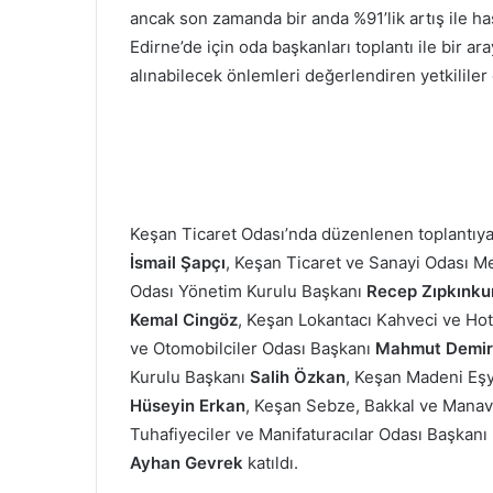
ancak son zamanda bir anda %91’lik artış ile has
Edirne’de için oda başkanları toplantı ile bir 
alınabilecek önlemleri değerlendiren yetkilile
Keşan Ticaret Odası’nda düzenlenen toplantıy
İsmail Şapçı
, Keşan Ticaret ve Sanayi Odası M
Odası Yönetim Kurulu Başkanı
Recep Zıpkınku
Kemal Cingöz
, Keşan Lokantacı Kahveci ve Hot
ve Otomobilciler Odası Başkanı
Mahmut Demi
Kurulu Başkanı
Salih Özkan
, Keşan Madeni Eşy
Hüseyin Erkan
, Keşan Sebze, Bakkal ve Manav
Tuhafiyeciler ve Manifaturacılar Odası Başkanı
Ayhan Gevrek
katıldı.