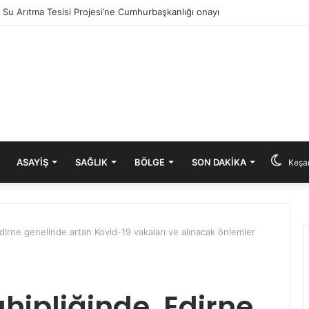
ık Su Arıtma Tesisi Projesi’ne Cumhurbaşkanlığı onayı
ASAYIŞ
SAĞLIK
BÖLGE
SON DAKIKA
Keşan
dirne genelinde artan Kovid-19 vakaları ve alınacak önlemler
hipliğinde, Edirne