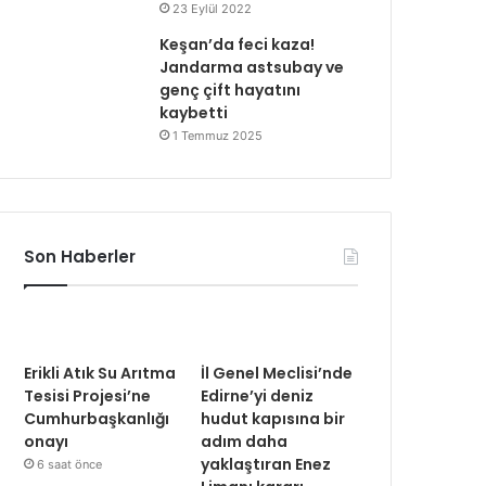
23 Eylül 2022
Keşan’da feci kaza!
Jandarma astsubay ve
genç çift hayatını
kaybetti
1 Temmuz 2025
Son Haberler
Erikli Atık Su Arıtma
İl Genel Meclisi’nde
Tesisi Projesi’ne
Edirne’yi deniz
Cumhurbaşkanlığı
hudut kapısına bir
onayı
adım daha
yaklaştıran Enez
6 saat önce