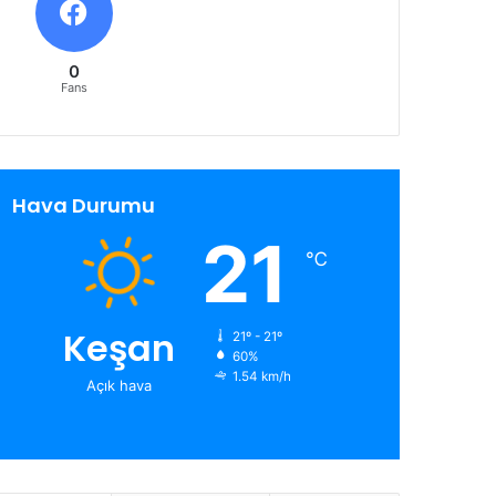
0
Fans
Hava Durumu
21
℃
Keşan
21º - 21º
60%
1.54 km/h
Açık hava