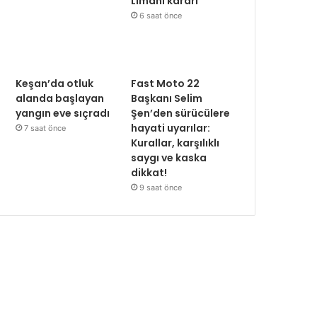
Limanı kararı
6 saat önce
Keşan’da otluk
Fast Moto 22
alanda başlayan
Başkanı Selim
yangın eve sıçradı
Şen’den sürücülere
hayati uyarılar:
7 saat önce
Kurallar, karşılıklı
saygı ve kaska
dikkat!
9 saat önce