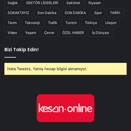
Sağlık
SEKTÖR LİDERLERİ
Sektörel
Siyaset
SOKAKTAYIZ
Son Dakika
SON DAKİKA
Spor
TARİH
Tarım
Teknoloji
Trafik
Turizm
Türkiye
Ulaşım
Video
Yaşam
Çevre
ÖZEL HABER
İş Dünyası
Bizi Takip Edin!
Hata Tweets, Yanlış hesap bilgisi alınamıyor.