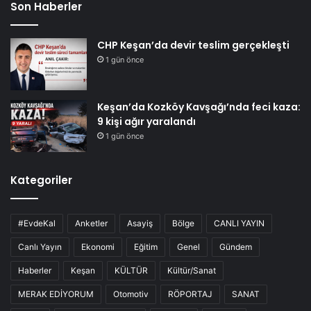
Son Haberler
CHP Keşan’da devir teslim gerçekleşti
1 gün önce
Keşan’da Kozköy Kavşağı’nda feci kaza:
9 kişi ağır yaralandı
1 gün önce
Kategoriler
#EvdeKal
Anketler
Asayiş
Bölge
CANLI YAYIN
Canlı Yayın
Ekonomi
Eğitim
Genel
Gündem
Haberler
Keşan
KÜLTÜR
Kültür/Sanat
MERAK EDİYORUM
Otomotiv
RÖPORTAJ
SANAT