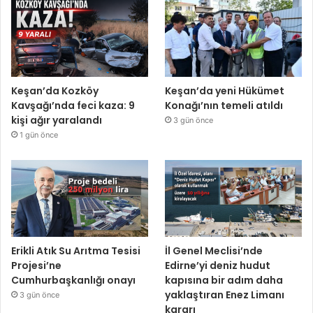
Keşan’da Kozköy
Keşan’da yeni Hükümet
Kavşağı’nda feci kaza: 9
Konağı’nın temeli atıldı
kişi ağır yaralandı
3 gün önce
1 gün önce
Erikli Atık Su Arıtma Tesisi
İl Genel Meclisi’nde
Projesi’ne
Edirne’yi deniz hudut
Cumhurbaşkanlığı onayı
kapısına bir adım daha
yaklaştıran Enez Limanı
3 gün önce
kararı