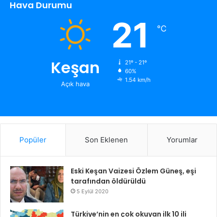
Hava Durumu
21
℃
Keşan
21º - 21º
60%
1.54 km/h
Açık hava
Popüler
Son Eklenen
Yorumlar
Eski Keşan Vaizesi Özlem Güneş, eşi
tarafından öldürüldü
5 Eylül 2020
Türkiye’nin en çok okuyan ilk 10 ili