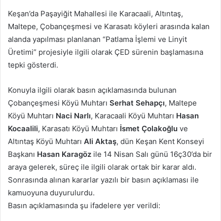
posta
Keşan’da Paşayiğit Mahallesi ile Karacaali, Altıntaş,
göndermek
Maltepe, Çobançeşmesi ve Karasatı köyleri arasında kalan
alanda yapılması planlanan “Patlama İşlemi ve Linyit
Üretimi” projesiyle ilgili olarak ÇED sürenin başlamasına
tepki gösterdi.
Konuyla ilgili olarak basın açıklamasında bulunan
Çobançeşmesi Köyü Muhtarı
Serhat Sehapçı
, Maltepe
Köyü Muhtarı
Naci Narlı
, Karacaali Köyü Muhtarı
Hasan
Kocaalili
, Karasatı Köyü Muhtarı
İsmet Çolakoğlu
ve
Altıntaş Köyü Muhtarı
Ali Aktaş
, dün Keşan Kent Konseyi
Başkanı
Hasan Karagöz
ile 14 Nisan Salı günü 16ç30’da bir
araya gelerek, süreç ile ilgili olarak ortak bir karar aldı.
Sonrasında alınan kararlar yazılı bir basın açıklaması ile
kamuoyuna duyurulurdu.
Basın açıklamasında şu ifadelere yer verildi: