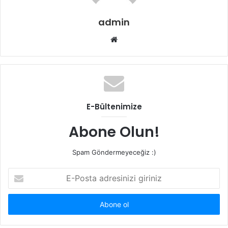
admin
Web
sitesi
E-Bültenimize
Abone Olun!
Spam Göndermeyeceğiz :)
E-
Posta
adresinizi
giriniz