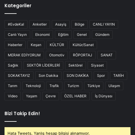
Kategoriler
#EvdeKal
Anketler
Asayiş
Bölge
CANLI YAYIN
Canlı Yayın
Ekonomi
Eğitim
Genel
Gündem
Haberler
Keşan
KÜLTÜR
Kültür/Sanat
MERAK EDİYORUM
Otomotiv
RÖPORTAJ
SANAT
Sağlık
SEKTÖR LİDERLERİ
Sektörel
Siyaset
SOKAKTAYIZ
Son Dakika
SON DAKİKA
Spor
TARİH
Tarım
Teknoloji
Trafik
Turizm
Türkiye
Ulaşım
Video
Yaşam
Çevre
ÖZEL HABER
İş Dünyası
Bizi Takip Edin!
Hata Tweets, Yanlış hesap bilgisi alınamıyor.