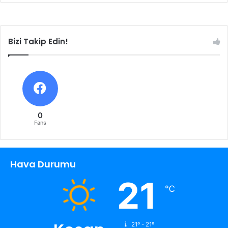
Bizi Takip Edin!
0
Fans
Hava Durumu
21
℃
21º - 21º