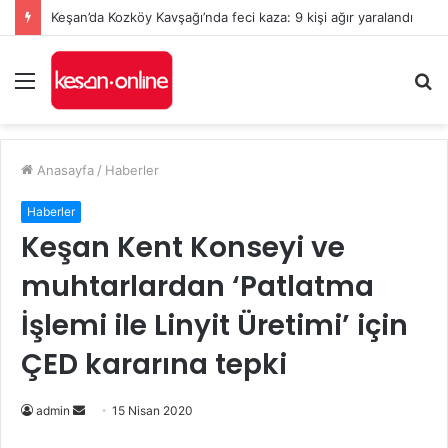
Keşan’da Kozköy Kavşağı’nda feci kaza: 9 kişi ağır yaralandı
Menü
A
y
...
Anasayfa
/
Haberler
Haberler
Keşan Kent Konseyi ve
muhtarlardan ‘Patlatma
İşlemi ile Linyit Üretimi’ için
ÇED kararına tepki
Bir
admin
15 Nisan 2020
e-