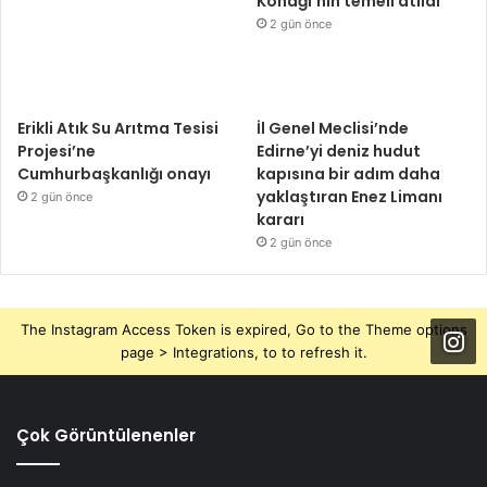
Konağı’nın temeli atıldı
2 gün önce
Erikli Atık Su Arıtma Tesisi
İl Genel Meclisi’nde
Projesi’ne
Edirne’yi deniz hudut
Cumhurbaşkanlığı onayı
kapısına bir adım daha
yaklaştıran Enez Limanı
2 gün önce
kararı
2 gün önce
The Instagram Access Token is expired, Go to the Theme options
page > Integrations, to to refresh it.
Çok Görüntülenenler