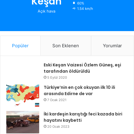
Keşan
60%
1.54 km/h
Açık hava
Popüler
Son Eklenen
Yorumlar
Eski Keşan Vaizesi Özlem Güneş, eşi
tarafından öldürüldü
5 Eylül 2020
Türkiye’nin en çok okuyan ilk 10 ili
arasında Edirne de var
7 Ocak 2021
İki kardeşin karıştığı feci kazada biri
hayatını kaybetti
20 Ocak 2023