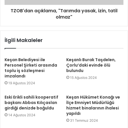
TZOB'dan açıklama, "Tarımda yasak, izin, tatil
olmaz"
İlgili Makaleler
Keşan Belediyesi ile
Keşanlı Burak Taşdelen,
Personel Şirketi arasında
Çorlu’daki evinde ölü
toplu iş sözleşmesi
bulundu
imzalandı
15 Ağustos 2024
19 Ağustos 2024
Eski Erikli sahili kooperatif
Keşan Hükümet Konağı ve
başkanı Abbas Kılıçaslan
İlçe Emniyet Müdürlüğü
girdiği denizde boğuldu
hizmet binalarının ihalesi
yapıldı
14 Ağustos 2024
31 Temmuz 2024