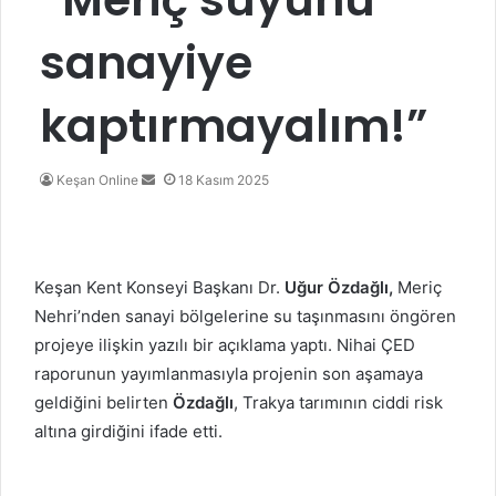
sanayiye
kaptırmayalım!”
Bir
Keşan Online
18 Kasım 2025
e-
posta
göndermek
Keşan Kent Konseyi Başkanı Dr.
Uğur Özdağlı,
Meriç
Nehri’nden sanayi bölgelerine su taşınmasını öngören
projeye ilişkin yazılı bir açıklama yaptı. Nihai ÇED
raporunun yayımlanmasıyla projenin son aşamaya
geldiğini belirten
Özdağlı
, Trakya tarımının ciddi risk
altına girdiğini ifade etti.