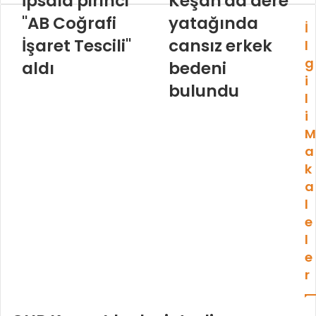
İpsala pirinci
Keşan'da dere
"AB Coğrafi
yatağında
İ
İşaret Tescili"
cansız erkek
l
g
aldı
bedeni
i
bulundu
l
i
M
a
k
a
l
e
l
e
r