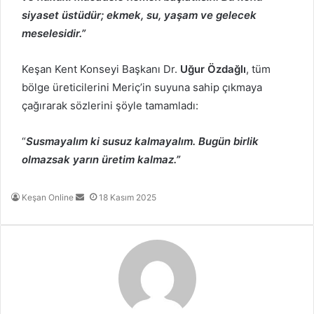
siyaset üstüdür; ekmek, su, yaşam ve gelecek
meselesidir.”
Keşan Kent Konseyi Başkanı Dr.
Uğur Özdağlı
, tüm
bölge üreticilerini Meriç’in suyuna sahip çıkmaya
çağırarak sözlerini şöyle tamamladı:
“
Susmayalım ki susuz kalmayalım. Bugün birlik
olmazsak yarın üretim kalmaz.”
Bir
Keşan Online
18 Kasım 2025
e-
posta
göndermek