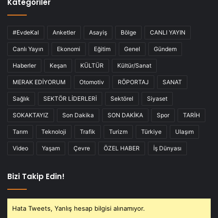
Kategoriler
#EvdeKal
Anketler
Asayiş
Bölge
CANLI YAYIN
Canlı Yayın
Ekonomi
Eğitim
Genel
Gündem
Haberler
Keşan
KÜLTÜR
Kültür/Sanat
MERAK EDİYORUM
Otomotiv
RÖPORTAJ
SANAT
Sağlık
SEKTÖR LİDERLERİ
Sektörel
Siyaset
SOKAKTAYIZ
Son Dakika
SON DAKİKA
Spor
TARİH
Tarım
Teknoloji
Trafik
Turizm
Türkiye
Ulaşım
Video
Yaşam
Çevre
ÖZEL HABER
İş Dünyası
Bizi Takip Edin!
Hata Tweets, Yanlış hesap bilgisi alınamıyor.