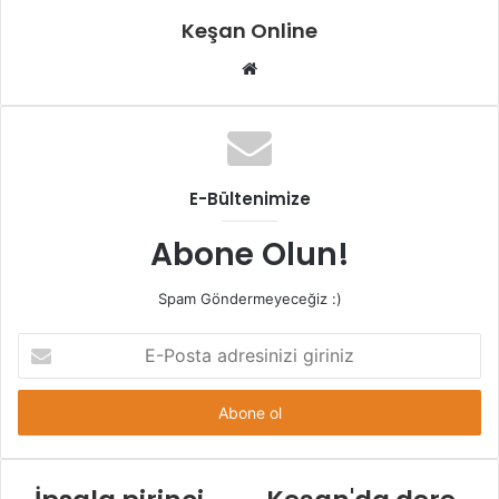
Keşan Online
Web
sitesi
E-Bültenimize
Abone Olun!
Spam Göndermeyeceğiz :)
E-
Posta
adresinizi
giriniz