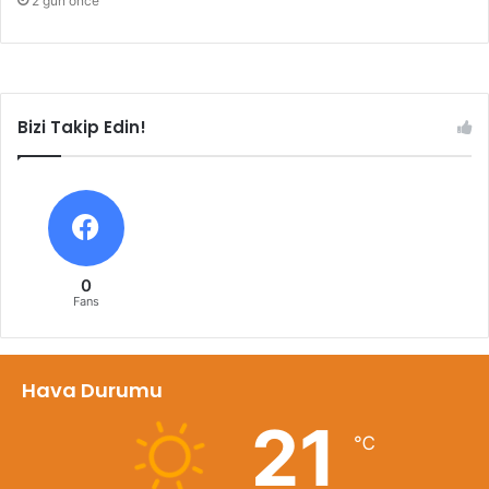
2 gün önce
Bizi Takip Edin!
0
Fans
Hava Durumu
21
℃