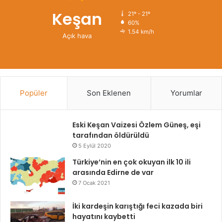
Keşan
21º - 21º
60%
1.54 km/h
Açık hava
Popüler
Son Eklenen
Yorumlar
Eski Keşan Vaizesi Özlem Güneş, eşi
tarafından öldürüldü
5 Eylül 2020
Türkiye’nin en çok okuyan ilk 10 ili
arasında Edirne de var
7 Ocak 2021
İki kardeşin karıştığı feci kazada biri
hayatını kaybetti