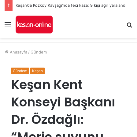
Keşan’da Kozköy Kavşağı’nda feci kaza: 9 kişi ağır yaralandı
Menü
A
y
...
Anasayfa
/
Gündem
Gündem
Keşan
Keşan Kent
Konseyi Başkanı
Dr. Özdağlı:
“Meriç suyunu