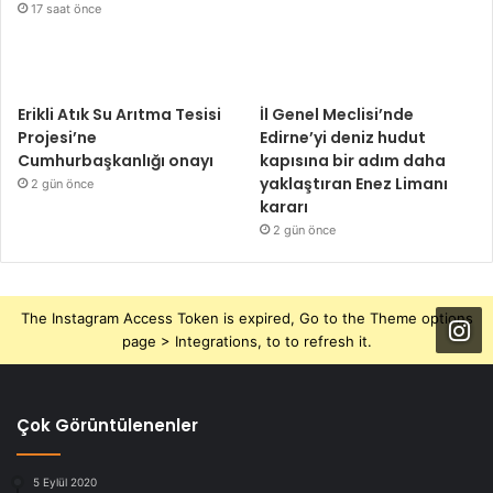
17 saat önce
Erikli Atık Su Arıtma Tesisi
İl Genel Meclisi’nde
Projesi’ne
Edirne’yi deniz hudut
Cumhurbaşkanlığı onayı
kapısına bir adım daha
yaklaştıran Enez Limanı
2 gün önce
kararı
2 gün önce
The Instagram Access Token is expired, Go to the Theme options
page > Integrations, to to refresh it.
Çok Görüntülenenler
5 Eylül 2020