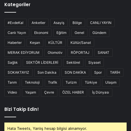
Kategoriler
#EvdeKal
Anketler
Asayiş
Bölge
CANLI YAYIN
Canlı Yayın
Ekonomi
Eğitim
Genel
Gündem
Haberler
Keşan
KÜLTÜR
Kültür/Sanat
MERAK EDİYORUM
Otomotiv
RÖPORTAJ
SANAT
Sağlık
SEKTÖR LİDERLERİ
Sektörel
Siyaset
SOKAKTAYIZ
Son Dakika
SON DAKİKA
Spor
TARİH
Tarım
Teknoloji
Trafik
Turizm
Türkiye
Ulaşım
Video
Yaşam
Çevre
ÖZEL HABER
İş Dünyası
Bizi Takip Edin!
Hata Tweets, Yanlış hesap bilgisi alınamıyor.