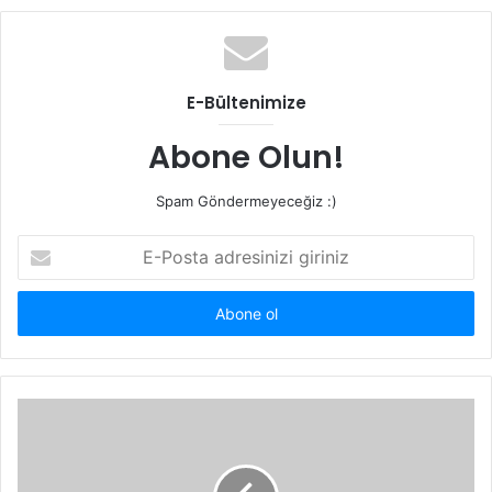
b
s
i
t
E-Bültenimize
e
s
Abone Olun!
i
Spam Göndermeyeceğiz :)
E
-
P
o
s
t
a
a
d
r
e