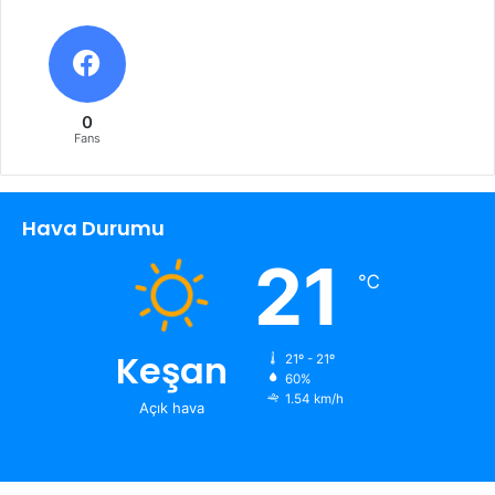
0
Fans
Hava Durumu
21
℃
Keşan
21º - 21º
60%
1.54 km/h
Açık hava