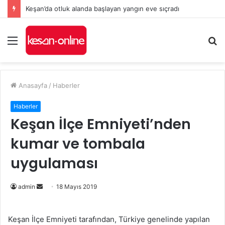
Keşan’da otluk alanda başlayan yangın eve sıçradı
Menü
A
y
...
Anasayfa
/
Haberler
Haberler
Keşan İlçe Emniyeti’nden
kumar ve tombala
uygulaması
admin
B
18 Mayıs 2019
i
r
Keşan İlçe Emniyeti tarafından, Türkiye genelinde yapılan
e