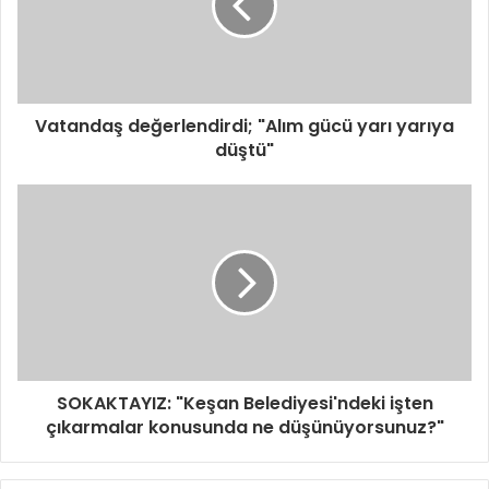
s
i
n
i
z
i
Vatandaş değerlendirdi; "Alım gücü yarı yarıya
g
düştü"
i
r
i
n
i
z
SOKAKTAYIZ: "Keşan Belediyesi'ndeki işten
çıkarmalar konusunda ne düşünüyorsunuz?"