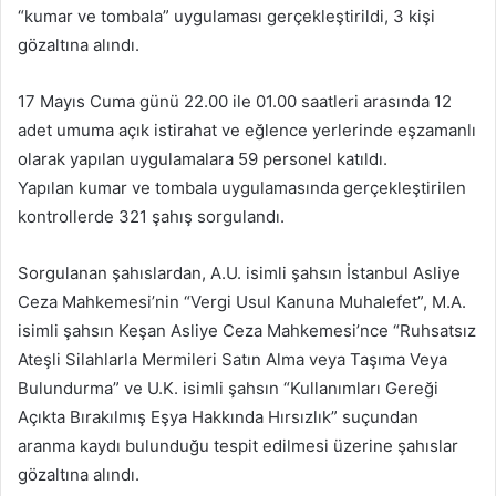
“kumar ve tombala” uygulaması gerçekleştirildi, 3 kişi
-
gözaltına alındı.
p
o
17 Mayıs Cuma günü 22.00 ile 01.00 saatleri arasında 12
s
adet umuma açık istirahat ve eğlence yerlerinde eşzamanlı
t
a
olarak yapılan uygulamalara 59 personel katıldı.
g
Yapılan kumar ve tombala uygulamasında gerçekleştirilen
ö
kontrollerde 321 şahış sorgulandı.
n
d
Sorgulanan şahıslardan, A.U. isimli şahsın İstanbul Asliye
e
Ceza Mahkemesi’nin “Vergi Usul Kanuna Muhalefet”, M.A.
r
isimli şahsın Keşan Asliye Ceza Mahkemesi’nce “Ruhsatsız
m
Ateşli Silahlarla Mermileri Satın Alma veya Taşıma Veya
e
Bulundurma” ve U.K. isimli şahsın “Kullanımları Gereği
k
Açıkta Bırakılmış Eşya Hakkında Hırsızlık” suçundan
aranma kaydı bulunduğu tespit edilmesi üzerine şahıslar
gözaltına alındı.