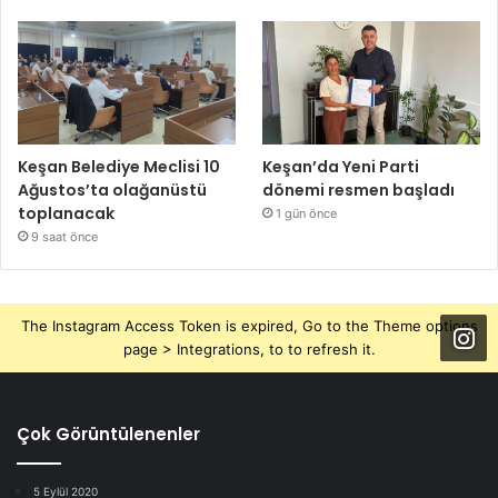
Keşan Belediye Meclisi 10
Keşan’da Yeni Parti
Ağustos’ta olağanüstü
dönemi resmen başladı
toplanacak
1 gün önce
9 saat önce
The Instagram Access Token is expired, Go to the Theme options
page > Integrations, to to refresh it.
Çok Görüntülenenler
5 Eylül 2020