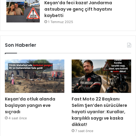
Keşan’da feci kaza! Jandarma
astsubay ve genç çift hayatını
kaybetti
1 Temmuz 2025
Son Haberler
Keşan’da otluk alanda
Fast Moto 22 Başkanı
başlayan yangın eve
Selim Şen’den sürücülere
sıçradı
hayati uyarılar: Kurallar,
karşılıklı saygı ve kaska
4 saat önce
dikkat!
7 saat önce