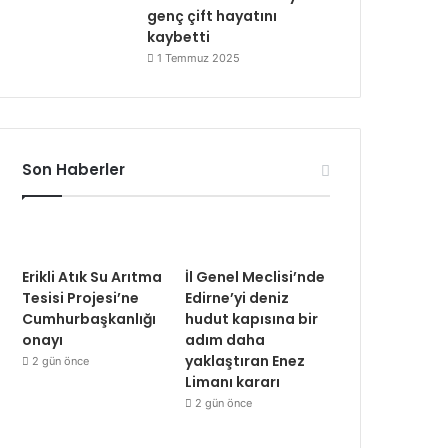
genç çift hayatını
kaybetti
1 Temmuz 2025
Son Haberler
Erikli Atık Su Arıtma
İl Genel Meclisi’nde
Tesisi Projesi’ne
Edirne’yi deniz
Cumhurbaşkanlığı
hudut kapısına bir
onayı
adım daha
yaklaştıran Enez
2 gün önce
Limanı kararı
2 gün önce