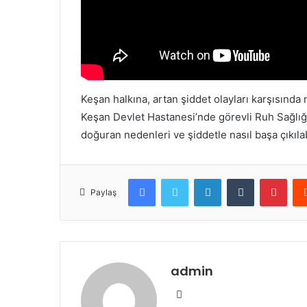
Keşan halkına, artan şiddet olayları karşısında 
Keşan Devlet Hastanesi’nde görevli Ruh Sağlığı
doğuran nedenleri ve şiddetle nasıl başa çıkılab
Facebook
Twitter
LinkedIn
Tumblr
Pint
Paylaş
admin
Web