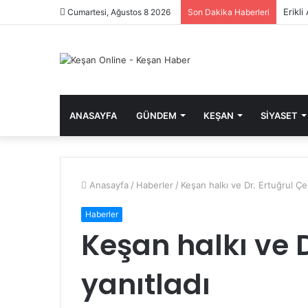
Erikl
Cumartesi, Ağustos 8 2026
Son Dakika Haberleri
ANASAYFA
GÜNDEM
KEŞAN
SIYASET
Anasayfa
/
Haberler
/
Keşan halkı ve Dr. Ertuğrul Çek
Haberler
Keşan halkı ve D
yanıtladı