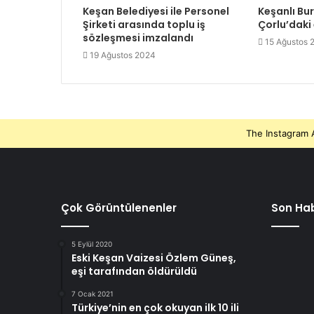
Keşan Belediyesi ile Personel
Keşanlı Bu
Şirketi arasında toplu iş
Çorlu’daki
sözleşmesi imzalandı
15 Ağustos 
19 Ağustos 2024
The Instagram A
Çok Görüntülenenler
Son Hab
5 Eylül 2020
Eski Keşan Vaizesi Özlem Güneş,
eşi tarafından öldürüldü
7 Ocak 2021
Türkiye’nin en çok okuyan ilk 10 ili