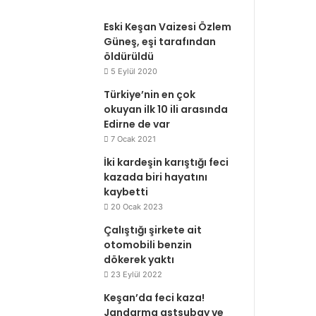
Eski Keşan Vaizesi Özlem
Güneş, eşi tarafından
öldürüldü
5 Eylül 2020
Türkiye’nin en çok
okuyan ilk 10 ili arasında
Edirne de var
7 Ocak 2021
İki kardeşin karıştığı feci
kazada biri hayatını
kaybetti
20 Ocak 2023
Çalıştığı şirkete ait
otomobili benzin
dökerek yaktı
23 Eylül 2022
Keşan’da feci kaza!
Jandarma astsubay ve