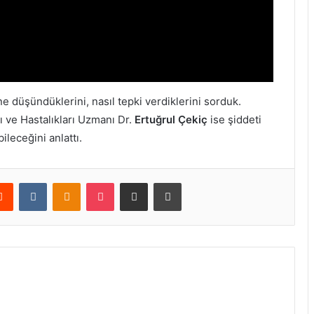
ne düşündüklerini, nasıl tepki verdiklerini sorduk.
 ve Hastalıkları Uzmanı Dr.
Ertuğrul Çekiç
ise şiddeti
ileceğini anlattı.
erest
Reddit
VKontakte
Odnoklassniki
Pocket
E-Posta ile paylaş
Yazdır