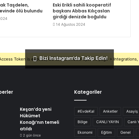
rak Taşdelen,
Eski Erikli sahili kooperatif
 evinde ölü bulundu
başkanı Abbas Kılıçaslan
girdiği denizde boğuldu
2024
14 Ağustos 2024
Bizi Instagram'da Takip Edin!
ccess Token is expired, Go to the Theme options page > Integrations, t
erler
Kategoriler
Keşan’da yeni
#EvdeKal
Anketler
Asayiş
Hükümet
Konağı’nın temeli
Bölge
CANLI YAYIN
Canlı 
atıldı
Ekonomi
Eğitim
Genel
2 gün önce