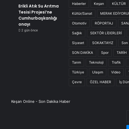
Haberler
Keşan
KÜLTÜR
Erikli Atık Su Arıtma
Tesisi Projesi’ne
Kültür/Sanat
MERAK EDİYOR
Cumhurbaşkanlığı
Otomotiv
RÖPORTAJ
SAN
onayı
2 gün önce
Sağlık
SEKTÖR LİDERLERİ
Siyaset
SOKAKTAYIZ
Son 
SON DAKİKA
Spor
TARİH
Tarım
Teknoloji
Trafik
Türkiye
Ulaşım
Video
Çevre
ÖZEL HABER
İş Dü
Keşan Online - Son Dakika Haber
E
P
a