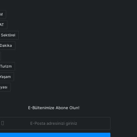
UM
AT
Sektörel
Dakika
Turizm
Yaşam
nyası
E-Bültenimize Abone Olun!
-
osta
dresinizi