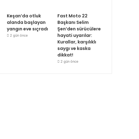
Keşan’da otluk
Fast Moto 22
alanda başlayan
Başkanı Selim
yangın eve sıçradı
Şen’den sürücülere
hayati uyarılar:
2 gün önce
Kurallar, karşılıklı
saygı ve kaska
dikkat!
2 gün önce