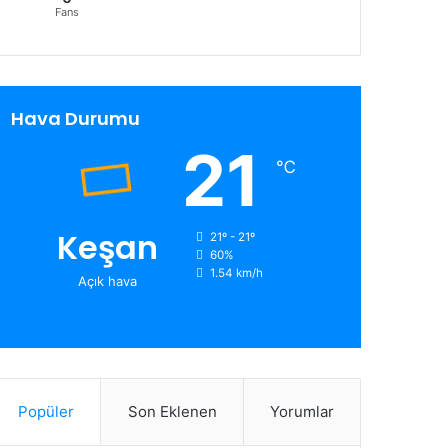
Fans
Hava Durumu
21
℃
Keşan
21º - 21º
60%
1.54 km/h
Açık hava
Popüler
Son Eklenen
Yorumlar