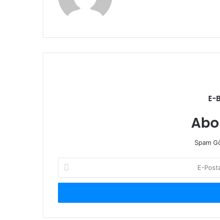
sitesi
E-
Abo
Spam Gö
E-
Posta
adresinizi
giriniz