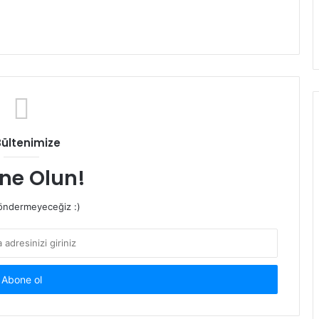
Bültenimize
ne Olun!
ndermeyeceğiz :)