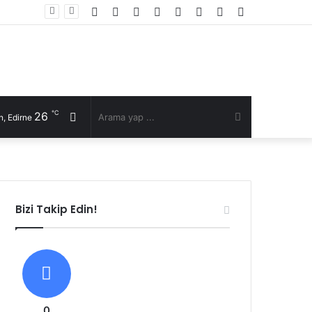
Facebook
Twitter
YouTube
Instagram
RSS
Kayıt
Rastgele
Kenar
Ol
Makale
Bölmesi
℃
26
Rastgele
Arama
, Edirne
Makale
yap
...
Bizi Takip Edin!
0