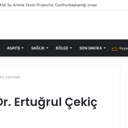
i Atık Su Arıtma Tesisi Projesi’ne Cumhurbaşkanlığı onayı
ASAYIŞ
SAĞLIK
BÖLGE
SON DAKIKA
Keşan
iç yanıtladı
r. Ertuğrul Çekiç