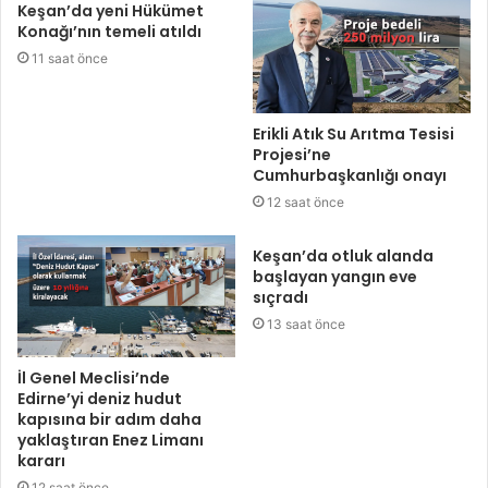
Keşan’da yeni Hükümet
Konağı’nın temeli atıldı
11 saat önce
Erikli Atık Su Arıtma Tesisi
Projesi’ne
Cumhurbaşkanlığı onayı
12 saat önce
Keşan’da otluk alanda
başlayan yangın eve
sıçradı
13 saat önce
İl Genel Meclisi’nde
Edirne’yi deniz hudut
kapısına bir adım daha
yaklaştıran Enez Limanı
kararı
12 saat önce