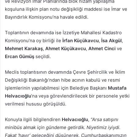
ve Revizyon İmar Planlarında blok nizam yapılaşma
koşuluna ilişkin plan notu değişikliği maddesi ise İmar ve
Bayındırlık Komisyonu’na havale edildi.
Toplantının devamında ise İzzetiye Mahallesi Kadastro
Komisyonu’na oy birliği ile
İrfan Küçükavcu
,
İsa Akgül
,
Mehmet Karakaş
,
Ahmet Küçükavcu
,
Ahmet Cinci
ve
Ercan Gümüş
seçildi.
Meclis toplantısının devamında Çevre Şehircilik ve İklim
Değişikliği Bakanlığı’ndan hibe acının kabulü ve resmi
işlemlerinin yapılabilmesi için Belediye Başkanı
Mustafa
Helvacıoğlu
’na veya görevlendirilecek bir personele yetki
verilmesi hususu görüşüldü.
Konuyla ilgili bilgilendiren
Helvacıoğlu
,
“Arsa satışını
minibüs almak için gündeme getirdik. Niyetimiz iyiydi.
Fakat ‘hayır’ geleceğini düşünerek, Cumhurbaşkanımızın