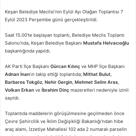
posta
Keşan Belediye Meclisi’nin Eylül Ayı Olağan Toplantısı 7
göndermek
Eylül 2023 Perşembe günü gerçekleştirildi.
Saat 15.00’te başlayan toplantı, Belediye Meclis Toplantı
Salonu’nda, Keşan Belediye Başkanı
Mustafa Helvacıoğlu
başkanlığında yapıldı.
AK Parti İlçe Başkanı
Gürcan Kılınç
ve MHP İlçe Başkanı
Adnan İnan
’ın takip ettiği toplantıda;
Mithat Bulut
,
Barbaros Tokgöz
,
Nehir Gergin
,
Mehmet Selim Aras
,
Volkan Erkan
ve
İbrahim Dinç
mazeretleri nedeniyle izinli
sayıldı.
Toplantıda maddelerin görüşülmesine geçilmeden önce
Çevre Şehircilik ve İklim Değişikliği Bakanlığı’ndan hibe
araç alamı, İzzetiye Mahallesi 102 ada 2 numaralı parselin