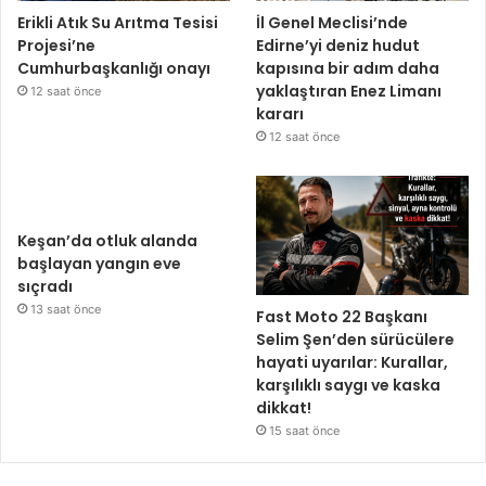
Erikli Atık Su Arıtma Tesisi
İl Genel Meclisi’nde
Projesi’ne
Edirne’yi deniz hudut
Cumhurbaşkanlığı onayı
kapısına bir adım daha
yaklaştıran Enez Limanı
12 saat önce
kararı
12 saat önce
Keşan’da otluk alanda
başlayan yangın eve
sıçradı
13 saat önce
Fast Moto 22 Başkanı
Selim Şen’den sürücülere
hayati uyarılar: Kurallar,
karşılıklı saygı ve kaska
dikkat!
15 saat önce