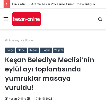
Erikli Atık Su Arıtma Tesisi Projesi’ne Cumhurbaşkanlığı onayı
Menü
A
y
...
Anasayfa
/
Bölge
Bölge
Genel
Keşan
Ulaşım
Yaşam
Keşan Belediye Meclisi’nin
eylül ayı toplantısında
yumruklar masaya
vuruldu!
Bir
Keşan Online
7 Eylül 2023
e-