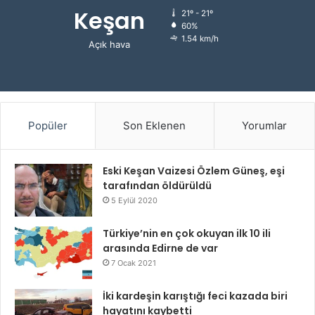
Keşan
21º - 21º
60%
1.54 km/h
Açık hava
Popüler
Son Eklenen
Yorumlar
Eski Keşan Vaizesi Özlem Güneş, eşi
tarafından öldürüldü
5 Eylül 2020
Türkiye’nin en çok okuyan ilk 10 ili
arasında Edirne de var
7 Ocak 2021
İki kardeşin karıştığı feci kazada biri
hayatını kaybetti