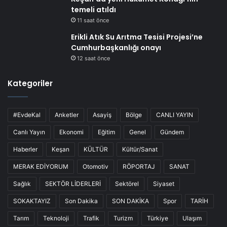
temeli atıldı
11 saat önce
Erikli Atık Su Arıtma Tesisi Projesi’ne
Cumhurbaşkanlığı onayı
12 saat önce
Kategoriler
#EvdeKal
Anketler
Asayiş
Bölge
CANLI YAYIN
Canlı Yayın
Ekonomi
Eğitim
Genel
Gündem
Haberler
Keşan
KÜLTÜR
Kültür/Sanat
MERAK EDİYORUM
Otomotiv
RÖPORTAJ
SANAT
Sağlık
SEKTÖR LİDERLERİ
Sektörel
Siyaset
SOKAKTAYIZ
Son Dakika
SON DAKİKA
Spor
TARİH
Tarım
Teknoloji
Trafik
Turizm
Türkiye
Ulaşım