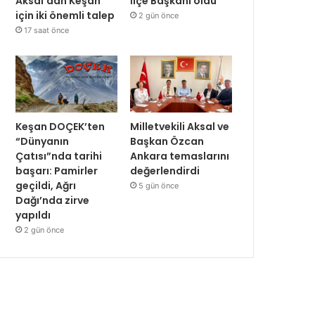
Aksal’dan Keşan
İlçe Başkanı oldu
için iki önemli talep
2 gün önce
17 saat önce
Keşan DOÇEK’ten
Milletvekili Aksal ve
“Dünyanın
Başkan Özcan
Çatısı”nda tarihi
Ankara temaslarını
başarı: Pamirler
değerlendirdi
geçildi, Ağrı
5 gün önce
Dağı’nda zirve
yapıldı
2 gün önce