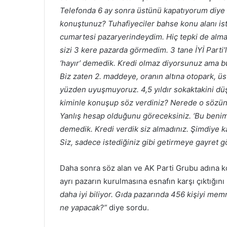
Telefonda 6 ay sonra üstünü kapatıyorum diye 
konuştunuz? Tuhafiyeciler bahse konu alanı is
cumartesi pazaryerindeydim. Hiç tepki de almad
sizi 3 kere pazarda görmedim. 3 tane İYİ Parti’
‘hayır’ demedik. Kredi olmaz diyorsunuz ama bu
Biz zaten 2. maddeye, oranın altına otopark, üs
yüzden uyuşmuyoruz. 4,5 yıldır sokaktakini d
kiminle konuşup söz verdiniz? Nerede o sözünü
Yanlış hesap olduğunu göreceksiniz. ‘Bu benim
demedik. Kredi verdik siz almadınız. Şimdiye ka
Siz, sadece istediğiniz gibi getirmeye gayret
Daha sonra söz alan ve AK Parti Grubu adına
ayrı pazarın kurulmasına esnafın karşı çıktığını
daha iyi biliyor. Gıda pazarında 456 kişiyi me
ne yapacak?”
diye sordu.