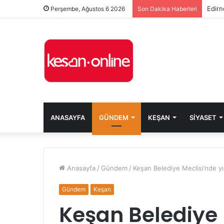
Edirn
Perşembe, Ağustos 6 2026
Son Dakika Haberleri
ANASAYFA
GÜNDEM
KEŞAN
SIYASET
Anasayfa
/
Gündem
/
Keşan Belediye Meclisi’nde yıl
Gündem
Keşan
Keşan Belediye M