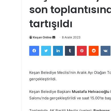
son toplantısın
tartışıldı
Bir
Keşan Online
8 Aralık 2023
e-
Facebook
Twitter
LinkedIn
Tumblr
Pinterest
Reddit
posta
göndermek
Keşan Belediye Meclisi’nin Aralık Ayı Olağan 
gerçekleştirildi.
Keşan Belediye Başkanı
Mustafa Helvacıoğlu
Salonu’nda gerçekleştirildi ve saat 15.00’te baş
Toplantıda, AK Partili Meclis üyeleri;
Barbaros 