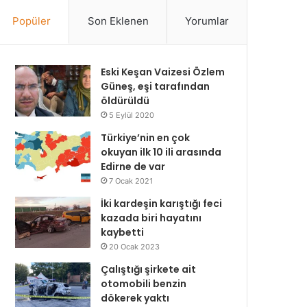
Popüler
Son Eklenen
Yorumlar
Eski Keşan Vaizesi Özlem
Güneş, eşi tarafından
öldürüldü
5 Eylül 2020
Türkiye’nin en çok
okuyan ilk 10 ili arasında
Edirne de var
7 Ocak 2021
İki kardeşin karıştığı feci
kazada biri hayatını
kaybetti
20 Ocak 2023
Çalıştığı şirkete ait
otomobili benzin
dökerek yaktı