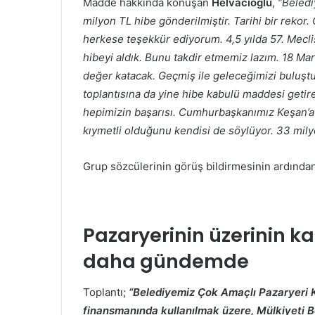
Madde hakkında konuşan
Helvacıoğlu
,
“Beledi
milyon TL hibe gönderilmiştir. Tarihi bir reko
herkese teşekkür ediyorum. 4,5 yılda 57. Mecli
hibeyi aldık. Bunu takdir etmemiz lazım. 18 Ma
değer katacak. Geçmiş ile geleceğimizi buluşt
toplantısına da yine hibe kabulü maddesi getir
hepimizin başarısı. Cumhurbaşkanımız Keşan’a d
kıymetli olduğunu kendisi de söylüyor. 33 mil
Grup sözcülerinin görüş bildirmesinin ardından 
Pazaryerinin üzerinin k
daha gündemde
Toplantı;
“Belediyemiz Çok Amaçlı Pazaryeri K
finansmanında kullanılmak üzere, Mülkiyeti B