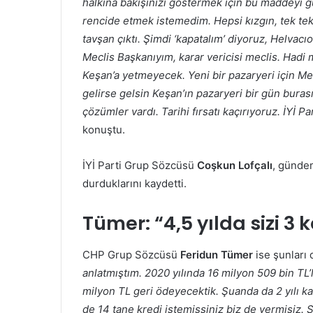
halkına bakışınızı göstermek için bu maddeyi 
rencide etmek istemedim. Hepsi kızgın, tek te
tavşan çıktı. Şimdi ‘kapatalım’ diyoruz, Helvac
Meclis Başkanıyım, karar vericisi meclis. Hadi m
Keşan’a yetmeyecek. Yeni bir pazaryeri için M
gelirse gelsin Keşan’ın pazaryeri bir gün bura
çözümler vardı. Tarihi fırsatı kaçırıyoruz. İYİ P
konuştu.
İYİ Parti Grup Sözcüsü
Coşkun Lofçalı
, gündem
durduklarını kaydetti.
Tümer:
“4,5 yılda sizi 
CHP Grup Sözcüsü
Feridun Tümer
ise şunları d
anlatmıştım. 2020 yılında 16 milyon 509 bin TL’l
milyon TL geri ödeyecektik. Şuanda da 2 yılı k
de 14 tane kredi istemişsiniz biz de vermişiz. Siz