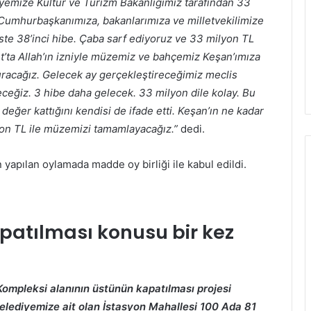
yemize Kültür ve Turizm Bakanlığımız tarafından 33
r. Cumhurbaşkanımıza, bakanlarımıza ve milletvekilimize
ste 38’inci hibe. Çaba sarf ediyoruz ve 33 milyon TL
rt’ta Allah’ın izniyle müzemiz ve bahçemiz Keşan’ımıza
uracağız. Gelecek ay gerçekleştireceğimiz meclis
eceğiz. 3 hibe daha gelecek. 33 milyon dile kolay. Bu
eğer kattığını kendisi de ifade etti. Keşan’ın ne kadar
yon TL ile müzemizi tamamlayacağız.”
dedi.
yapılan oylamada madde oy birliği ile kabul edildi.
apatılması konusu bir kez
ompleksi alanının üstünün kapatılması projesi
elediyemize ait olan İstasyon Mahallesi 100 Ada 81