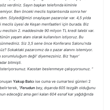
söz verdiniz. Sayın başkan telefonda kiminle
temiyor. Ben önceki meclis toplantısında sonra her
ım. Söylediğimizi onaylayan pazarcılar var. 4,5 yılda
li meclis üyesi de Keşan menfaatleri için burada. Biz
 meclisin 2. maddesinde 90 milyon TL kredi talebi var.
tünün yaşam alanı olarak kullanılsın istiyoruz. Bu
üşünmediniz. Siz 3,5 sene önce Konferans Salonu’nda
z? Sokaktaki pazarcımız da o pazar alanını istemiyor.
 sorumluluğum değil’ diyemezsiniz. Biz ‘hayır’
dar bitmişti.
 gösteriyorsunuz. Kaostan beslenmeye çalışıyorsunuz.
”
 konuşan
Yakup Balcı
ise cuma ve cumartesi günleri 2
 belirterek,
“
Ferudun
bey, dışarıda 605 tezgâh olduğunu
mnun edeceğiz ama geri kalan 604 esnaf kar yağdığında