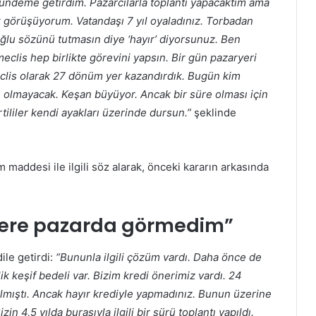
gündeme getirdim. Pazarcılarla toplantı yapacaktım ama
k görüşüyorum. Vatandaşı 7 yıl oyaladınız. Torbadan
ıoğlu sözünü tutmasın diye ‘hayır’ diyorsunuz. Ben
eclis hep birlikte görevini yapsın. Bir gün pazaryeri
eclis olarak 27 dönüm yer kazandırdık. Bugün kim
sı olmayacak. Keşan büyüyor. Ancak bir süre olması için
artililer kendi ayakları üzerinde dursun.”
şeklinde
 maddesi ile ilgili söz alarak, önceki kararın arkasında
3 kere pazarda görmedim”
ile getirdi:
“Bununla ilgili çözüm vardı. Daha önce de
ik keşif bedeli var. Bizim kredi önerimiz vardı. 24
almıştı. Ancak hayır krediyle yapmadınız. Bunun üzerine
in 4,5 yılda burasıyla ilgili bir sürü toplantı yapıldı.