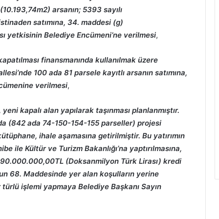
(10.193,74m2) arsanın; 5393 sayılı
stinaden satımına, 34. maddesi (g)
sı yetkisinin Belediye Encümeni’ne verilmesi
,
 kapatılması finansmanında kullanılmak üzere
llesi’nde 100 ada 81 parsele kayıtlı arsanın satımına,
ncümenine verilmesi
,
 yeni kapalı alan yapılarak taşınması planlanmıştır.
nda (842 ada 74-150-154-155 parseller) projesi
kütüphane, ihale aşamasına getirilmiştir. Bu yatırımın
e ile Kültür ve Turizm Bakanlığı’na yaptırılmasına,
den 90.000.000,00TL (Doksanmilyon Türk Lirası) kredi
un 68. Maddesinde yer alan koşulların yerine
her türlü işlemi yapmaya Belediye Başkanı Sayın