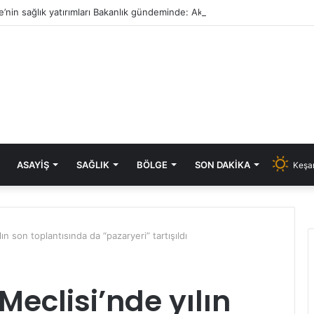
e’nin sağlık yatırımları Bakanlık gündeminde: Aksal’dan Keşan için iki önem
ASAYIŞ
SAĞLIK
BÖLGE
SON DAKIKA
Keşan
ın son toplantısında da “pazaryeri” tartışıldı
eclisi’nde yılın