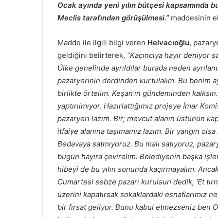
Ocak ayında yeni yılın bütçesi kapsamında bu i
Meclis tarafından görüşülmesi.”
maddesinin el
Madde ile ilgili bilgi veren
Helvacıoğlu
, pazar
geldiğini belirterek,
“Kaçıncıya hayır deniyor s
Ülke genelinde ayrıldılar burada neden ayrılam
pazaryerinin derdinden kurtulalım. Bu benim ay
birlikte örtelim. Keşan’ın gündeminden kalksın.
yaptırılmıyor. Hazırlattığımız projeye İmar Komi
pazaryeri lazım. Bir; mevcut alanın üstünün kapa
itfaiye alanına taşımamız lazım. Bir yangın ol
Bedavaya satmıyoruz. Bu malı satıyoruz, pazary
bugün hayıra çevirelim. Belediyenin başka işle
hibeyi de bu yılın sonunda kaçırmayalım. Ancak
Cumartesi sebze pazarı kurulsun dedik, ‘Et tır
üzerini kapatırsak sokaklardaki esnaflarımız ne
bir fırsat geliyor. Bunu kabul etmezseniz ben