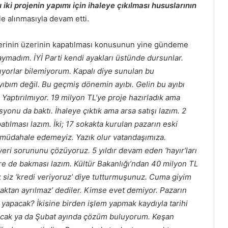
ki projenin yapımı için ihaleye çıkılması hususlarının
e alınmasıyla devam etti.
yerinin üzerinin kapatılması konusunun yine gündeme
aymadım. İYİ Parti kendi ayakları üstünde dursunlar.
ıyorlar bilemiyorum. Kapalı diye sunulan bu
ıbım değil. Bu geçmiş dönemin ayıbı. Gelin bu ayıbı
 Yaptırılmıyor. 19 milyon TL’ye proje hazırladık ama
syonu da baktı. İhaleye çıktık ama arsa satışı lazım. 2
tılması lazım. İki; 17 sokakta kurulan pazarın eski
sa müdahale edemeyiz. Yazık olur vatandaşımıza.
eri sorununu çözüyoruz. 5 yıldır devam eden ‘hayır’ları
re de bakması lazım. Kültür Bakanlığı’ndan 40 milyon TL
 siz ‘kredi veriyoruz’ diye tutturmuşunuz. Cuma giyim
naktan ayrılmaz’ dediler. Kimse evet demiyor. Pazarın
 yapacak? İkisine birden işlem yapmak kaydıyla tarihi
 Ocak ya da Şubat ayında çözüm buluyorum. Keşan