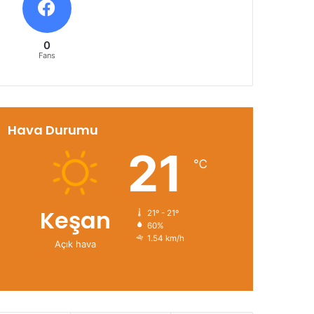
0
Fans
Hava Durumu
21
℃
Keşan
21º - 21º
60%
1.54 km/h
Açık hava