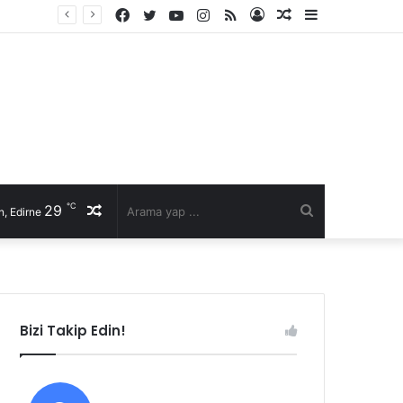
Facebook
Twitter
YouTube
Instagram
RSS
Kayıt
Rastgele
Kenar
li talep
Ol
Makale
Bölmesi
℃
29
Rastgele
Arama
, Edirne
Makale
yap
...
Bizi Takip Edin!