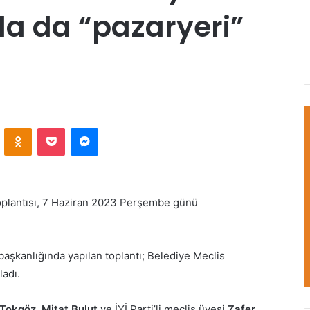
da da “pazaryeri”
VKontakte
Odnoklassniki
Pocket
Messenger
Toplantısı, 7 Haziran 2023 Perşembe günü
başkanlığında yapılan toplantı; Belediye Meclis
ladı.
Tokgöz, Mitat Bulut
ve İYİ Parti’li meclis üyesi
Zafer