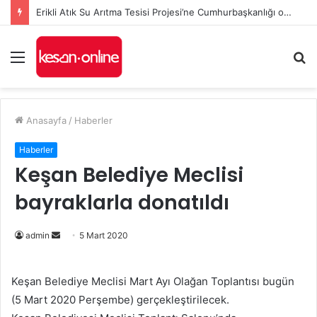
Erikli Atık Su Arıtma Tesisi Projesi’ne Cumhurbaşkanlığı onayı
Menü
A
y
...
Anasayfa
/
Haberler
Haberler
Keşan Belediye Meclisi
bayraklarla donatıldı
Bir
admin
5 Mart 2020
e-
posta
Keşan Belediye Meclisi Mart Ayı Olağan Toplantısı bugün
göndermek
(5 Mart 2020 Perşembe) gerçekleştirilecek.