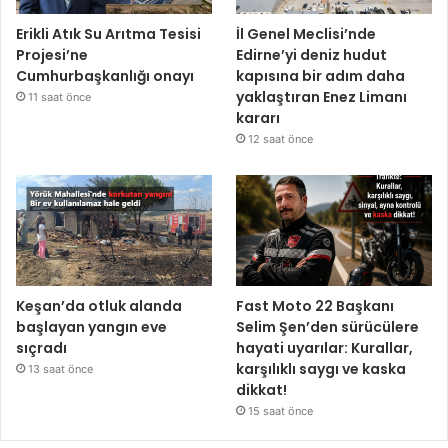
Erikli Atık Su Arıtma Tesisi
İl Genel Meclisi’nde
Projesi’ne
Edirne’yi deniz hudut
Cumhurbaşkanlığı onayı
kapısına bir adım daha
yaklaştıran Enez Limanı
11 saat önce
kararı
12 saat önce
Keşan’da otluk alanda
Fast Moto 22 Başkanı
başlayan yangın eve
Selim Şen’den sürücülere
sıçradı
hayati uyarılar: Kurallar,
karşılıklı saygı ve kaska
13 saat önce
dikkat!
15 saat önce