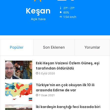
Keşan
21º - 21º
60%
1.54 km/h
Açık hava
Popüler
Son Eklenen
Yorumlar
Eski Keşan Vaizesi Özlem Güneş, eşi
tarafından öldürüldü
5 Eylül 2020
Türkiye’nin en çok okuyan ilk 10 ili
arasında Edirne de var
7 Ocak 2021
İki kardeşin karıştığı feci kazada biri