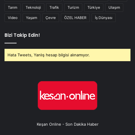
Tarım
Teknoloji
Trafik
Turizm
Türkiye
Ulaşım
Video
Yaşam
Çevre
ÖZEL HABER
İş Dünyası
Bizi Takip Edin!
Hata Tweets, Yanlış hesap bilgisi alınamıyor.
Keşan Online - Son Dakika Haber