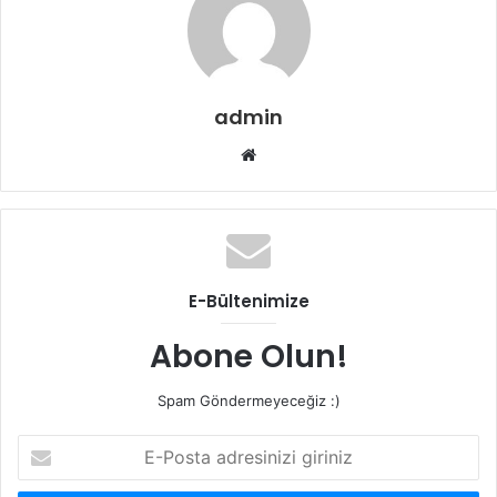
admin
Web
sitesi
E-Bültenimize
Abone Olun!
Spam Göndermeyeceğiz :)
E-
Posta
adresinizi