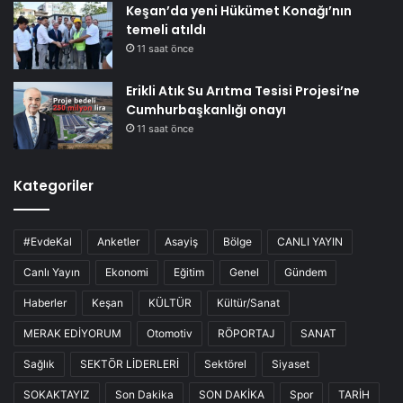
Keşan’da yeni Hükümet Konağı’nın
temeli atıldı
11 saat önce
Erikli Atık Su Arıtma Tesisi Projesi’ne
Cumhurbaşkanlığı onayı
11 saat önce
Kategoriler
#EvdeKal
Anketler
Asayiş
Bölge
CANLI YAYIN
Canlı Yayın
Ekonomi
Eğitim
Genel
Gündem
Haberler
Keşan
KÜLTÜR
Kültür/Sanat
MERAK EDİYORUM
Otomotiv
RÖPORTAJ
SANAT
Sağlık
SEKTÖR LİDERLERİ
Sektörel
Siyaset
SOKAKTAYIZ
Son Dakika
SON DAKİKA
Spor
TARİH