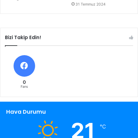
31 Temmuz 2024
Bizi Takip Edin!
0
Fans
Hava Durumu
21
℃