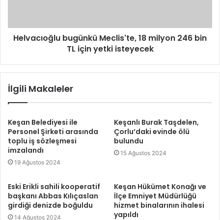
Helvacıoğlu bugünkü Meclis'te, 18 milyon 246 bin
TL için yetki isteyecek
İlgili Makaleler
Keşan Belediyesi ile
Keşanlı Burak Taşdelen,
Personel Şirketi arasında
Çorlu’daki evinde ölü
toplu iş sözleşmesi
bulundu
imzalandı
15 Ağustos 2024
19 Ağustos 2024
Eski Erikli sahili kooperatif
Keşan Hükümet Konağı ve
başkanı Abbas Kılıçaslan
İlçe Emniyet Müdürlüğü
girdiği denizde boğuldu
hizmet binalarının ihalesi
yapıldı
14 Ağustos 2024