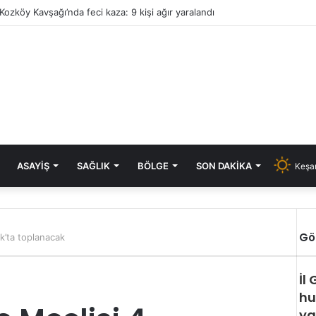
Kozköy Kavşağı’nda feci kaza: 9 kişi ağır yaralandı
ASAYIŞ
SAĞLIK
BÖLGE
SON DAKIKA
Keşan
Gö
k’ta toplanacak
İl
hu
ya