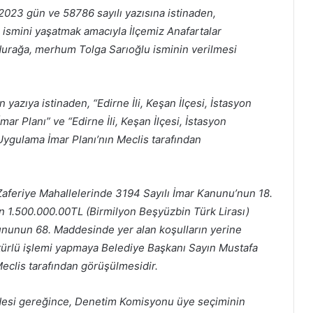
023 gün ve 58786 sayılı yazısına istinaden,
 ismini yaşatmak amacıyla İlçemiz Anafartalar
 durağa, merhum Tolga Sarıoğlu isminin verilmesi
yazıya istinaden, “Edirne İli, Keşan İlçesi, İstasyon
mar Planı” ve “Edirne İli, Keşan İlçesi, İstasyon
 Uygulama İmar Planı’nın Meclis tarafından
Zaferiye Mahallelerinde 3194 Sayılı İmar Kanunu’nun 18.
en 1.500.000.00TL (Birmilyon Beşyüzbin Türk Lirası)
nununun 68. Maddesinde yer alan koşulların yerine
er türlü işlemi yapmaya Belediye Başkanı Sayın Mustafa
eclis tarafından görüşülmesidir.
desi gereğince, Denetim Komisyonu üye seçiminin