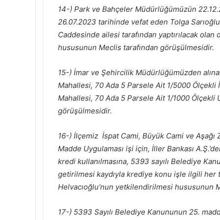
14-) Park ve Bahçeler Müdürlüğümüzün 22.12.2
26.07.2023 tarihinde vefat eden Tolga Sarıoğlu
Caddesinde ailesi tarafından yaptırılacak olan
hususunun Meclis tarafından görüşülmesidir.
15-) İmar ve Şehircilik Müdürlüğümüzden alınan 
Mahallesi, 70 Ada 5 Parsele Ait 1/5000 Ölçekli İ
Mahallesi, 70 Ada 5 Parsele Ait 1/1000 Ölçekli
görüşülmesidir.
16-) İlçemiz İspat Cami, Büyük Cami ve Aşağı 
Madde Uygulaması işi için, İller Bankası A.Ş.’d
kredi kullanılmasına, 5393 sayılı Belediye Ka
getirilmesi kaydıyla krediye konu işle ilgili h
Helvacıoğlu’nun yetkilendirilmesi hususunun M
17-) 5393 Sayılı Belediye Kanununun 25. mad