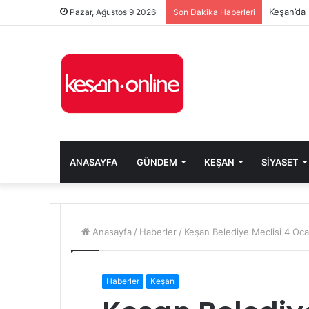
Keşan’da 
Pazar, Ağustos 9 2026
Son Dakika Haberleri
ANASAYFA
GÜNDEM
KEŞAN
SIYASET
Anasayfa
/
Haberler
/
Keşan Belediye Meclisi 4 Oca
Haberler
Keşan