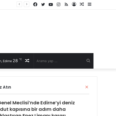
Facebook
Twitter
YouTube
Instagram
RSS
Kayıt
Rastgele
Kenar
Ol
Makale
Bölmesi
℃
28
Rastgele
Arama
, Edirne
Makale
yap
Kapalı
z Atın
...
 Genel Meclisi’nde Edirne’yi deniz
dut kapısına bir adım daha
klaştıran Enez Limanı kararı