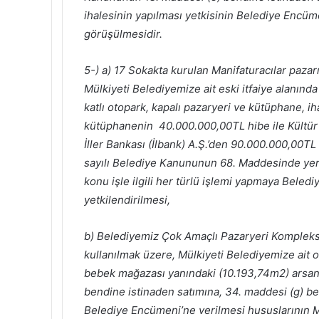
ihalesinin yapılması yetkisinin Belediye Encüm
görüşülmesidir.
5-) a) 17 Sokakta kurulan Manifaturacılar pazarı
Mülkiyeti Belediyemize ait eski itfaiye alanınd
katlı otopark, kapalı pazaryeri ve kütüphane, iha
kütüphanenin 40.000.000,00TL hibe ile Kültür v
İller Bankası (İlbank) A.Ş.’den 90.000.000,00TL
sayılı Belediye Kanununun 68. Maddesinde yer a
konu işle ilgili her türlü işlemi yapmaya Bele
yetkilendirilmesi,
b) Belediyemiz Çok Amaçlı Pazaryeri Kompleksi
kullanılmak üzere, Mülkiyeti Belediyemize ait o
bebek mağazası yanındaki (10.193,74m2) arsan
bendine istinaden satımına, 34. maddesi (g) be
Belediye Encümeni’ne verilmesi hususlarının M