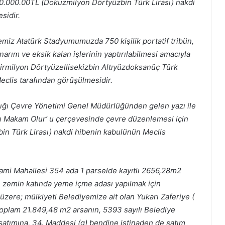
.000.00TL (Dokuzmilyon Dörtyüzbin Türk Lirası) nakdi
sidir.
çemiz Atatürk Stadyumumuzda 750 kişilik portatif tribün,
rım ve eksik kalan işlerinin yaptırılabilmesi amacıyla
rmilyon Dörtyüzellisekizbin Altıyüzdoksanüç Türk
eclis tarafından görüşülmesidir.
anlığı Çevre Yönetimi Genel Müdürlüğünden gelen yazı ile
 Makam Olur’ u çerçevesinde çevre düzenlemesi için
in Türk Lirası) nakdi hibenin kabulünün Meclis
Cami Mahallesi 354 ada 1 parselde kayıtlı 2656,28m2
ve zemin katında yeme içme adası yapılmak için
üzere; mülkiyeti Belediyemize ait olan Yukarı Zaferiye (
 toplam 21.849,48 m2 arsanın, 5393 sayılı Belediye
atımına, 34. Maddesi (g) bendine istinaden de satım