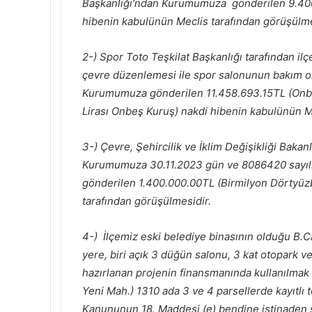
Başkanlığı’ndan Kurumumuza gönderilen 9.400
hibenin kabulünün Meclis tarafından görüşülme
2-) Spor Toto Teşkilat Başkanlığı tarafından il
çevre düzenlemesi ile spor salonunun bakım ona
Kurumumuza gönderilen 11.458.693.15TL (Onbi
Lirası Onbeş Kuruş) nakdi hibenin kabulünün M
3-) Çevre, Şehircilik ve İklim Değişikliği Bak
Kurumumuza 30.11.2023 gün ve 8086420 sayılı
gönderilen 1.400.000.00TL (Birmilyon Dörtyüzb
tarafından görüşülmesidir.
4-) İlçemiz eski belediye binasının olduğu B.
yere, biri açık 3 düğün salonu, 3 kat otopark 
hazırlanan projenin finansmanında kullanılmak 
Yeni Mah.) 1310 ada 3 ve 4 parsellerde kayıtlı
Kanununun 18. Maddesi (e) bendine istinaden s