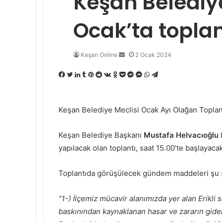
Keşan Belediye
Ocak’ta topla
Bir
Keşan Online
2 Ocak 2024
e-
Facebook
Twitter
LinkedIn
Tumblr
Pinterest
Reddit
VKontakte
Odnoklassniki
Pocket
Messenger
Messenger
WhatsApp
Telegram
posta
göndermek
Keşan Belediye Meclisi Ocak Ayı Olağan Topla
Keşan Belediye Başkanı
Mustafa Helvacıoğlu
yapılacak olan toplantı, saat 15.00’te başlayaca
Toplantıda görüşülecek gündem maddeleri şu 
“1-) İlçemiz mücavir alanımızda yer alan Erikl
baskınından kaynaklanan hasar ve zararın gider