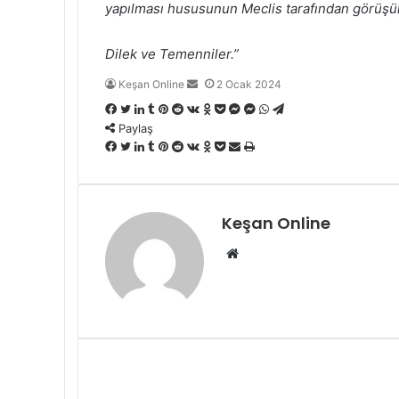
yapılması hususunun Meclis tarafından görüşül
Dilek ve Temenniler.”
Bir
Keşan Online
2 Ocak 2024
e-
Facebook
Twitter
LinkedIn
Tumblr
Pinterest
Reddit
VKontakte
Odnoklassniki
Pocket
Messenger
Messenger
WhatsApp
Telegram
posta
Paylaş
göndermek
Facebook
Twitter
LinkedIn
Tumblr
Pinterest
Reddit
VKontakte
Odnoklassniki
Pocket
E-
Yazdır
Posta
ile
paylaş
Keşan Online
Web
sitesi