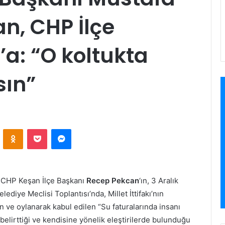
n, CHP İlçe
a: “O koltukta
sın”
VKontakte
Odnoklassniki
Pocket
Messenger
; CHP Keşan İlçe Başkanı
Recep Pekcan
‘ın, 3 Aralık
iye Meclisi Toplantısı’nda, Millet İttifakı’nın
n ve oylanarak kabul edilen “Su faturalarında insanı
belirttiği ve kendisine yönelik eleştirilerde bulunduğu