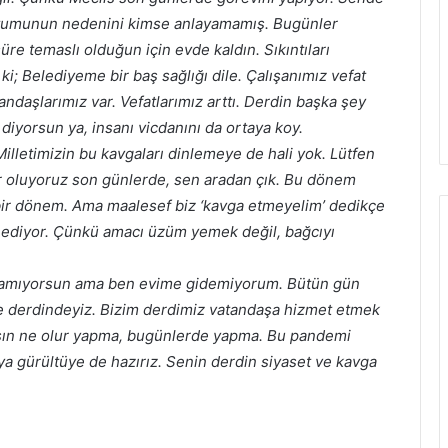
ı tutumunun nedenini kimse anlayamamış. Bugünler
üre temaslı olduğun için evde kaldın. Sıkıntıları
ki; Belediyeme bir baş sağlığı dile. Çalışanımız vefat
andaşlarımız var. Vefatlarımız arttı. Derdin başka şey
iyorsun ya, insanı vicdanını da ortaya koy.
illetimizin bu kavgaları dinlemeye de hali yok. Lütfen
er oluyoruz son günlerde, sen aradan çık. Bu dönem
ir dönem. Ama maalesef biz ‘kavga etmeyelim’ dedikçe
ediyor. Çünkü amacı üzüm yemek değil, bağcıyı
ıkamıyorsun ama ben evime gidemiyorum. Bütün gün
e derdindeyiz. Bizim derdimiz vatandaşa hizmet etmek
asın ne olur yapma, bugünlerde yapma. Bu pandemi
ya gürültüye de hazırız. Senin derdin siyaset ve kavga