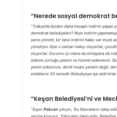
“Nerede sosyal demokrat be
“
Trakya’da bizden daha hesaplı indirim yapan y
demokrat belediyeleri? Niye indirim yapmamı
sene yönetti, bir tane indirim hakkı var mıydı 
yönetiyor diye o zaman halkçı oluyorlar, çocukla
oluyorlar. Durumu iyi olana da olmayana da in
ödeme zorluğu çeksin ve hizmet edemesin. Bunu
yemin ediyorum, derdi insani yardım değil, derdi
evlatlarını 30 senedir Belediyeye işe aldırtırla
“Keşan Belediyesi’ni ve Mecl
“Sayın
Pekcan
çıkıyor, ‘Su faturalarını takip ed
yerine koyuyor. ‘Faturaları takip edin, Belediy