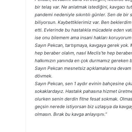
bir telaş var. Ne anlatmak istediğini, kavgac
pandemi nedeniyle sıkıntılı günler. Sen de bir s
biliyorsun. Kaybettiklerimiz var. Ben beklerdim 
etti. Evlerinde bu hastalıkla mücadele eden vat
ise onu bilemem ama insani hakları koruyorum d
Sayın Pekcan, tartışmaya, kavgaya gerek yok. M
hep beraber olalım, nasıl Meclis’te hep berab
halkımızın yanında en çok durmamız gereken b
Sayın Pekcan mesnetsiz açıklamalarına devam 
dövmek.
Sayın Pekcan, sen 1 aydır evinin bahçesine ç
sokaklardayız. Hastalık pahasına hizmet üretm
olurken senin derdin fitne fesat sokmak. Olm
geçsin nerede istiyorsan biz uzlaşıya da kavga
olmasın. Bırak bu kavga anlayışını.”