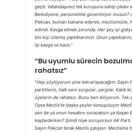
geçti. Vatandaşımız tek kuruşuna sahip çıkanı 
Belediyene, personeline güvenmiyor musun? Ama k
Pekcan,
bunları bahane ederek,
meclisimizle, 
edindi. Kavga etmek zorunda. Her şey iyi gidi
bin kişi izlemiş yaptıklarımızı. Onun yaptıkların
İşi kavga ve kaos.”
“Bu uyumlu sürecin bozulma
rahatsız”
“
Hep söylüyorum yine tekrarlayacağım: Sayın P
partililerin, halk seni sorgular
,
yargılar. Kaldı 
üyelerin de rahatsız. Bunu ben biliyorum. Tek
Oysa Meclis’te başka şeyler konuşuluyor Mecli
sen de ya onun hesabını soracaksın ya Keşan B
kaybederken? Şimdi niye soruyorsun AK Parti be
Sayın Pekcan bırak Meclis çalışsın. Meclisine hü