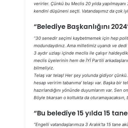
verirler. Çünkü bu Meclis 20 yılda yapılmayanı 
kendini düşüneni seçti. Vatandaşımız da çok iyi
“Belediye Başkanlığını 202
“30 senedir seçimi kaybetmemek için hep politik
modundaydınız. Ama milletimiz uyandı ve dedi k
3 aydır uzlaşı içinde meclis ile çalışır haldey
meclis üyelerinin hem de İYİ Partili arkadaşlar
bilmeliyiz.
Telaş var telaş! Her şey yolunda gidiyor çünkü.
hesap veririm tabanıma’ telaşı var. Başka bir te
hazırlandığını yönünde duyumlarım var. Sen o
Böyle tıkarsan o koltukta da oturamayacaksın, b
“Bu belediye 15 yılda 15 tan
“Engelli vatandaşlarımıza 3 Aralık’ta 15 tane ak