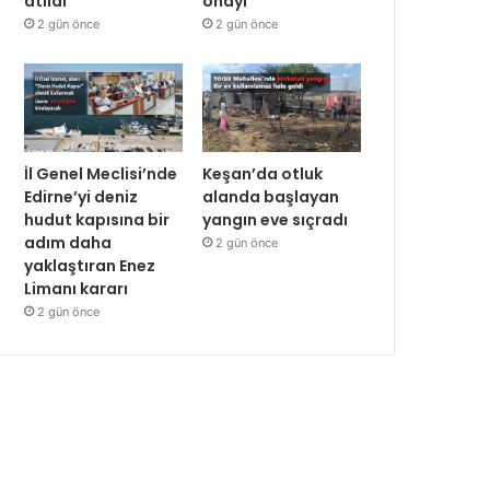
atıldı
onayı
2 gün önce
2 gün önce
İl Genel Meclisi’nde
Keşan’da otluk
Edirne’yi deniz
alanda başlayan
hudut kapısına bir
yangın eve sıçradı
adım daha
2 gün önce
yaklaştıran Enez
Limanı kararı
2 gün önce