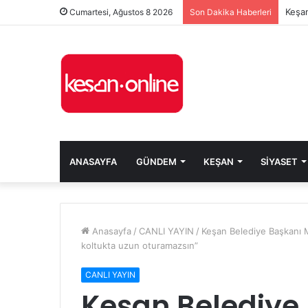
Keşan
Cumartesi, Ağustos 8 2026
Son Dakika Haberleri
ANASAYFA
GÜNDEM
KEŞAN
SIYASET
Anasayfa
/
CANLI YAYIN
/
Keşan Belediye Başkanı M
koltukta uzun oturamazsın”
CANLI YAYIN
Keşan Belediye