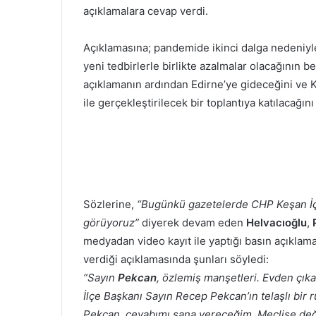
açıklamalara cevap verdi.
Açıklamasına; pandemide ikinci dalga nedeniyle
yeni tedbirlerle birlikte azalmalar olacağının
açıklamanın ardından Edirne’ye gideceğini ve
ile gerçekleştirilecek bir toplantıya katılacağını
Sözlerine,
“Bugünkü gazetelerde CHP Keşan İ
görüyoruz”
diyerek devam eden
Helvacıoğlu
,
medyadan video kayıt ile yaptığı basın açıklama
verdiği açıklamasında şunları söyledi:
“Sayın
Pekcan
, özlemiş manşetleri. Evden çık
İlçe Başkanı Sayın Recep Pekcan’ın telaşlı bir ru
Pekcan, cevabımı sana vereceğim, Meclise değ