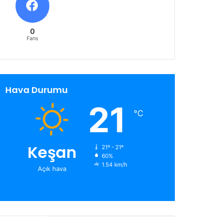
0
Fans
Hava Durumu
21
℃
Keşan
21º - 21º
60%
1.54 km/h
Açık hava