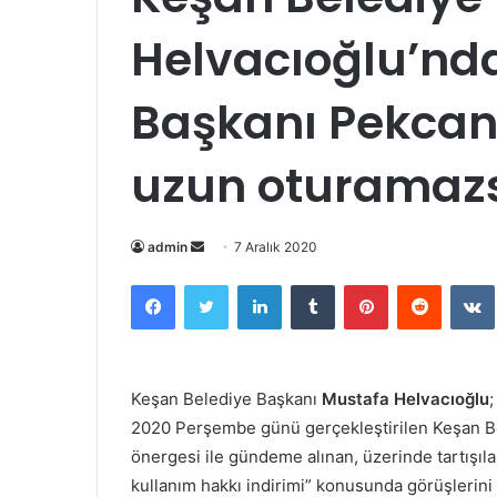
Helvacıoğlu’nda
Başkanı Pekcan’
uzun oturamaz
Bir
admin
7 Aralık 2020
e-
Facebook
Twitter
LinkedIn
Tumblr
Pinterest
Reddit
posta
göndermek
Keşan Belediye Başkanı
Mustafa Helvacıoğlu
2020 Perşembe günü gerçekleştirilen Keşan Beled
önergesi ile gündeme alınan, üzerinde tartışıla
kullanım hakkı indirimi” konusunda görüşlerini 