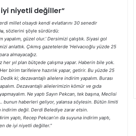
yi niyetli değiller
“
erdi millet olsaydı kendi evlatlarını 30 senedir
lu
, sözlerini şöyle sürdürdü:
 yapalım, güzel olur.’ Dersimizi çalıştık. Siyasi gol
mizi anlattık. Çıkmış gazetelerde ‘Helvacıoğlu yüzde 25
 para almayacağız.
her yıl plan bütçede çalışma yapar. Haberin bile yok.
 Her birim tarifelere hazırlık yapar, getirir. Bu yüzde 25
dik ki; dezavantajlı ailelere indirim yapalım. Burası
apalım. Dezavantajlı ailelerimizin kömür ve gıda
 yapmayalım. Ne yaptı Sayın Pekcan, tek başına, Meclisi
 bunun haberleri geliyor, yalansa söylesin. Bütün limiti
indirim değil. Derdi Belediye zarar etsin.
rim yaptı, Recep Pekcan’ın da suyuna indirim yaptı,
 de iyi niyetli değiller.”