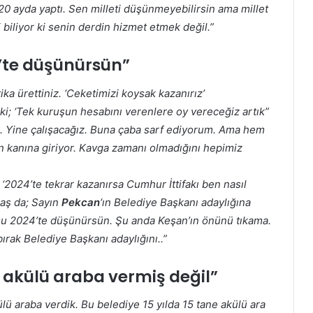
20 ayda yaptı. Sen milleti düşünmeyebilirsin ama millet
 biliyor ki senin derdin hizmet etmek değil.”
4’te düşünürsün”
a ürettiniz. ‘Ceketimizi koysak kazanırız’
i; ‘Tek kuruşun hesabını verenlere oy vereceğiz artık”
dik. Yine çalışacağız. Buna çaba sarf ediyorum. Ama hem
ın kanına giriyor. Kavga zamanı olmadığını hepimiz
 ‘2024’te tekrar kazanırsa Cumhur İttifakı ben nasıl
laş da; Sayın
Pekcan
‘ın Belediye Başkanı adaylığına
nu 2024’te düşünürsün. Şu anda Keşan’ın önünü tıkama.
ırak Belediye Başkanı adaylığını..”
e akülü araba vermiş değil”
ülü araba verdik. Bu belediye 15 yılda 15 tane akülü ara