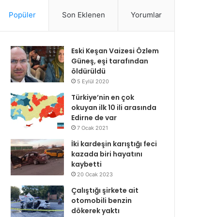
Popüler
Son Eklenen
Yorumlar
Eski Keşan Vaizesi Özlem
Güneş, eşi tarafından
öldürüldü
5 Eylül 2020
Türkiye’nin en çok
okuyan ilk 10 ili arasında
Edirne de var
7 Ocak 2021
İki kardeşin karıştığı feci
kazada biri hayatını
kaybetti
20 Ocak 2023
Çalıştığı şirkete ait
otomobili benzin
dökerek yaktı