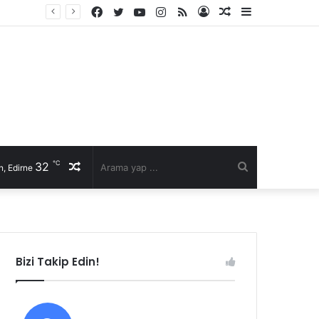
Facebook
Twitter
YouTube
Instagram
RSS
Kayıt
Rastgele
Kenar
Ol
Makale
Bölmesi
℃
32
Rastgele
Arama
, Edirne
Makale
yap
...
Bizi Takip Edin!