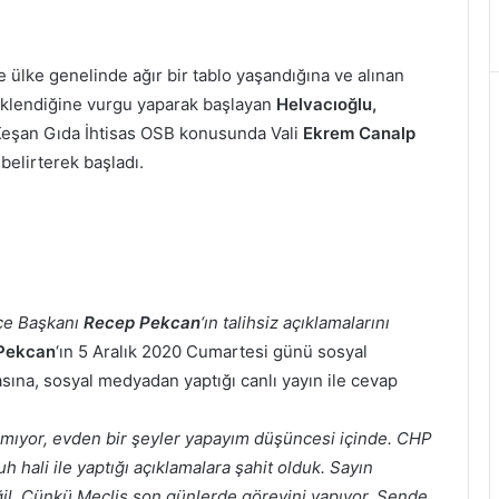
 ülke genelinde ağır bir tablo yaşandığına ve alınan
 beklendiğine vurgu yaparak başlayan
Helvacıoğlu,
 Keşan Gıda İhtisas OSB konusunda Vali
Ekrem Canalp
 belirterek başladı.
çe Başkanı
Recep Pekcan
‘ın talihsiz açıklamalarını
Pekcan
‘ın 5 Aralık 2020 Cumartesi günü sosyal
sına, sosyal medyadan yaptığı canlı yayın ile cevap
amıyor, evden bir şeyler yapayım düşüncesi içinde. CHP
h hali ile yaptığı açıklamalara şahit olduk. Sayın
il. Çünkü Meclis son günlerde görevini yapıyor. Sende