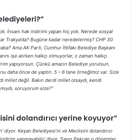
lediyeleri?”
ok. İnsanı hak indirimi yapan hiç yok. Nerede sosyal
şlar Trakya’da? Bugüne kadar neredelermiş? CHP 30
acaba? Ama AK Parti, Cumhur İttifakı Belediye Başkanı
rını işe alırken halkçı olmuyorlar, o zaman halkçı
dirim yapıyorsun. Çünkü amacın Belediye yorulsun,
 daha önce de yaptın. 5 – 6 tane örneğimiz var. Size
 millet değil. Bakın derdi millet olsaydı, kendi
r mıydı, soruyorum size?”
isini dolandırıcı yerine koyuyor”
in’ diyor. Keşan Belediyesi’ni ve Meclisini dolandırıcı
e indirim yapmayabilir’ diyor. Sayın Pekcan o dönemler