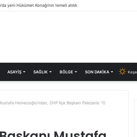
’da yeni Hükümet Konağı’nın temeli atıldı
ASAYIŞ
SAĞLIK
BÖLGE
SON DAKIKA
Keşan
ustafa Helvacıoğlu’ndan, CHP İlçe Başkanı Pekcan’a: “O
 Başkanı Mustafa