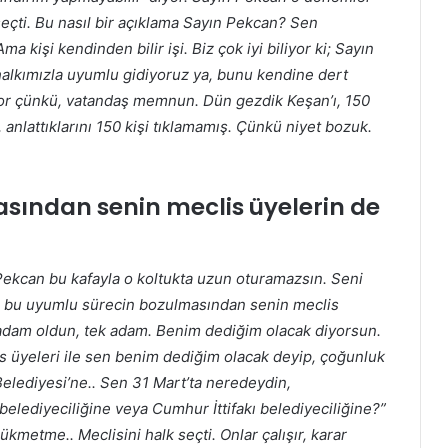
seçti. Bu nasıl bir açıklama Sayın Pekcan? Sen
işi kendinden bilir işi. Biz çok iyi biliyor ki; Sayın
halkımızla uyumlu gidiyoruz ya, bunu kendine dert
yor çünkü, vatandaş memnun. Dün gezdik Keşan’ı, 150
ı, anlattıklarını 150 kişi tıklamamış. Çünkü niyet bozuk.
sından senin meclis üyelerin de
ekcan bu kafayla o koltukta uzun oturamazsın. Seni
ki; bu uyumlu sürecin bozulmasından senin meclis
 adam oldun, tek adam. Benim dediğim olacak diyorsun.
s üyeleri ile sen benim dediğim olacak deyip, çoğunluk
elediyesi’ne.. Sen 31 Mart’ta neredeydin,
lediyeciliğine veya Cumhur İttifakı belediyeciliğine?”
kmetme.. Meclisini halk seçti. Onlar çalışır, karar