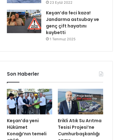
23 Eylül 2022
Keşan’da feci kaza!
Jandarma astsubay ve
genç çift hayatını
kaybetti
1 Temmuz 2025
Son Haberler
Keşan’da yeni
Erikli Atık Su Arıtma
Hükümet
Tesisi Projesi’ne
Konağı’nın temeli
Cumhurbaşkanlığı