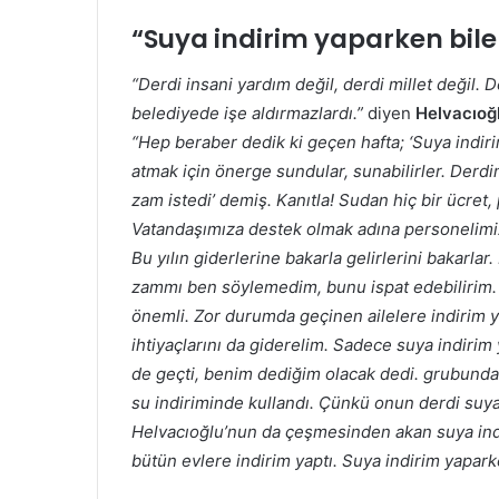
“
Suya indirim yaparken bile i
“Derdi insani yardım değil, derdi millet değil. D
belediyede işe aldırmazlardı.”
diyen
Helvacıoğ
“Hep beraber dedik ki geçen hafta; ‘Suya indirim
atmak için önerge sundular, sunabilirler. Derdi
zam istedi’ demiş. Kanıtla! Sudan hiç bir ücret,
Vatandaşımıza destek olmak adına personelimiz 
Bu yılın giderlerine bakarla gelirlerini bakarlar.
zammı ben söylemedim, bunu ispat edebilirim. De
önemli. Zor durumda geçinen ailelere indirim y
ihtiyaçlarını da giderelim. Sadece suya indirim
de geçti, benim dediğim olacak dedi. grubunda..
su indiriminde kullandı. Çünkü onun derdi suya 
Helvacıoğlu’nun da çeşmesinden akan suya indi
bütün evlere indirim yaptı. Suya indirim yaparken