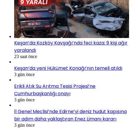
Keşan’da Kozköy Kavşağı’nda feci kaza: 9 kişi ağır
yaralandı
23 saat önce
Keşan’da yeni Hükümet Konağı’nın temeli atıldı
3 gün önce
Erikli Atık Su Arıtma Tesisi Projesi’ne
Cumhurbaşkanlığı onayı
3 gün önce
İl Genel Meclisi’nde Edirne’yi deniz hudut kapısına
bir adım daha yaklaştıran Enez Limanı kararı
3 gün önce