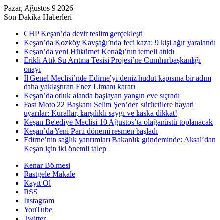
Pazar, Ağustos 9 2026
Son Dakika Haberleri
CHP Keşan’da devir teslim gerçekleşti
Keşan’da Kozköy Kavşağı’nda feci kaza: 9 kişi ağır yaralandı
Keşan’da yeni Hükümet Konağı’nın temeli atıldı
Erikli Atık Su Arıtma Tesisi Projesi’ne Cumhurbaşkanlığı
onayı
İl Genel Meclisi’nde Edirne’yi deniz hudut kapısına bir adım
daha yaklaştıran Enez Limanı kararı
Keşan’da otluk alanda başlayan yangın eve sıçradı
Fast Moto 22 Başkanı Selim Şen’den sürücülere hayati
uyarılar: Kurallar, karşılıklı saygı ve kaska dikkat!
Keşan Belediye Meclisi 10 Ağustos’ta olağanüstü toplanacak
Keşan’da Yeni Parti dönemi resmen başladı
Edirne’nin sağlık yatırımları Bakanlık gündeminde: Aksal’dan
Keşan için iki önemli talep
Kenar Bölmesi
Rastgele Makale
Kayıt Ol
RSS
Instagram
YouTube
Twitter