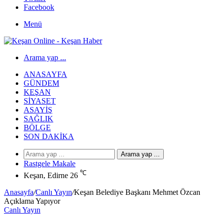
Facebook
Menü
Arama yap ...
ANASAYFA
GÜNDEM
KEŞAN
SIYASET
ASAYIŞ
SAĞLIK
BÖLGE
SON DAKIKA
Arama yap ...
Rastgele Makale
℃
Keşan, Edirne
26
Anasayfa
/
Canlı Yayın
/
Keşan Belediye Başkanı Mehmet Özcan
Açıklama Yapıyor
Canlı Yayın