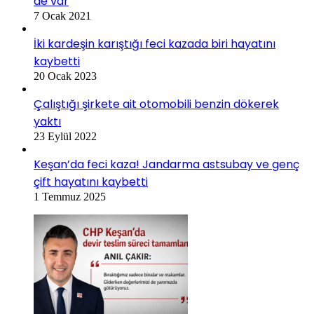
de var
7 Ocak 2021
İki kardeşin karıştığı feci kazada biri hayatını
kaybetti
20 Ocak 2023
Çalıştığı şirkete ait otomobili benzin dökerek
yaktı
23 Eylül 2022
Keşan’da feci kaza! Jandarma astsubay ve genç
çift hayatını kaybetti
1 Temmuz 2025