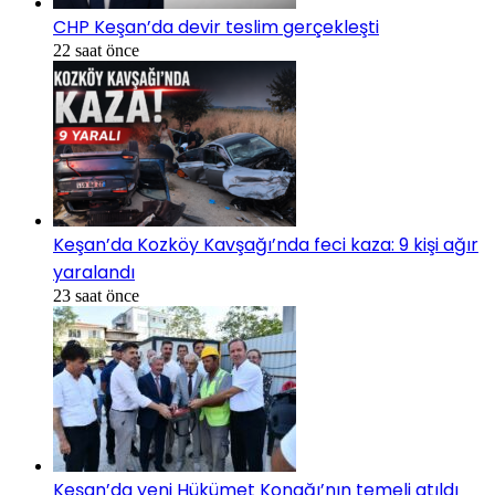
CHP Keşan’da devir teslim gerçekleşti
22 saat önce
Keşan’da Kozköy Kavşağı’nda feci kaza: 9 kişi ağır
yaralandı
23 saat önce
Keşan’da yeni Hükümet Konağı’nın temeli atıldı