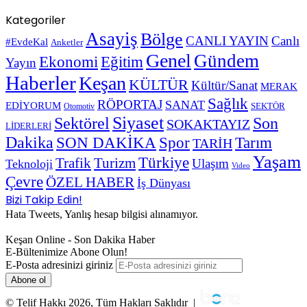
Kategoriler
Asayiş
Bölge
CANLI YAYIN
Canlı
#EvdeKal
Anketler
Genel
Gündem
Ekonomi
Eğitim
Yayın
Haberler
Keşan
KÜLTÜR
Kültür/Sanat
MERAK
Sağlık
RÖPORTAJ
SANAT
EDİYORUM
SEKTÖR
Otomotiv
Siyaset
Sektörel
Son
SOKAKTAYIZ
LİDERLERİ
Dakika
SON DAKİKA
Spor
Tarım
TARİH
Yaşam
Türkiye
Trafik
Turizm
Ulaşım
Teknoloji
Video
Çevre
ÖZEL HABER
İş Dünyası
Bizi Takip Edin!
Hata Tweets, Yanlış hesap bilgisi alınamıyor.
Keşan Online - Son Dakika Haber
E-Bültenimize Abone Olun!
E-Posta adresinizi giriniz
© Telif Hakkı 2026, Tüm Hakları Saklıdır |