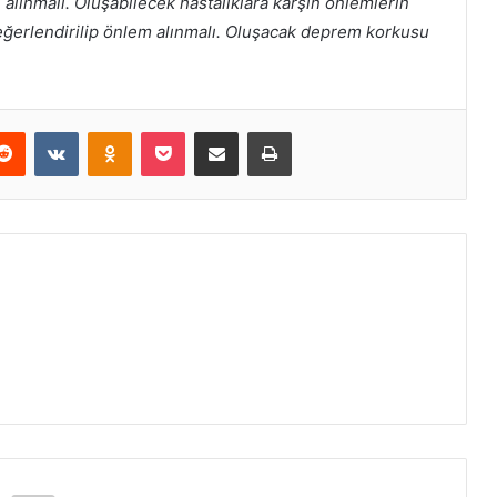
i alınmalı. Oluşabilecek hastalıklara karşın önlemlerin
 değerlendirilip önlem alınmalı. Oluşacak deprem korkusu
erest
Reddit
VKontakte
Odnoklassniki
Pocket
E-Posta ile paylaş
Yazdır