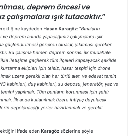
rılması
,
deprem öncesi ve
çalışmalara ışık tutacaktır
.”
gerektiğine kaydeden
Hasan Karagöz
: “
Binaların
si ve deprem anında yapacağımız çalışmalara ışık
da güçlendirilmesi gereken binalar, yıkılması gereken
acaktır. Bu çalışma hemen deprem sonrası ilk müdahale
ilikle iletişime geçilerek tüm ilçeleri kapsayacak şekilde
rtarma ekipleri için telsiz, hasar tespiti için drone
ılmak üzere gerekli olan her türlü alet ve edevat temin
 WC kabinleri, duş kabinleri, su deposu, jeneratör, yaz ve
ın temini yapılmalı. Tüm bunların korunması için şehir
malı. İlk anda kullanılmak üzere ihtiyaç duyulacak
erin depolanacağı yerler hazırlanmalı ve gerekli
ektiğini ifade eden
Karagöz
sözlerine şöyle