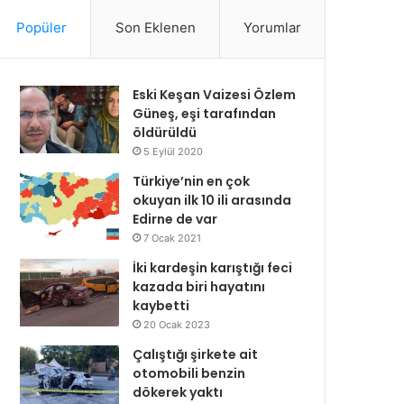
Popüler
Son Eklenen
Yorumlar
Eski Keşan Vaizesi Özlem
Güneş, eşi tarafından
öldürüldü
5 Eylül 2020
Türkiye’nin en çok
okuyan ilk 10 ili arasında
Edirne de var
7 Ocak 2021
İki kardeşin karıştığı feci
kazada biri hayatını
kaybetti
20 Ocak 2023
Çalıştığı şirkete ait
otomobili benzin
dökerek yaktı