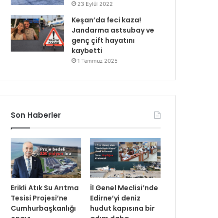
23 Eylül 2022
Keşan’da feci kaza!
Jandarma astsubay ve
genç çift hayatını
kaybetti
1 Temmuz 2025
Son Haberler
Erikli Atık Su Arıtma
İl Genel Meclisi’nde
Tesisi Projesi’ne
Edirne’yi deniz
Cumhurbaşkanlığı
hudut kapısına bir