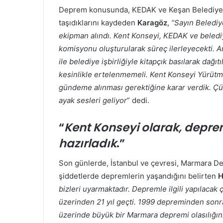
Deprem konusunda, KEDAK ve Keşan Belediye 
taşıdıklarını kaydeden
Karagöz
,
“Sayın Belediy
ekipman alındı. Kent Konseyi, KEDAK ve belediye
komisyonu oluşturularak süreç ilerleyecekti.
ile belediye işbirliğiyle kitapçık basılarak dağı
kesinlikle ertelenmemeli. Kent Konseyi Yürütm
gündeme alınması gerektiğine karar verdik. Ç
ayak sesleri geliyor
” dedi.
“
Kent Konseyi olarak, depr
hazırladık
.”
Son günlerde, İstanbul ve çevresi, Marmara Den
şiddetlerde depremlerin yaşandığını belirten
H
bizleri uyarmaktadır. Depremle ilgili yapılaca
üzerinden 21 yıl geçti. 1999 depreminden sonra 
üzerinde büyük bir Marmara depremi olasılığını 