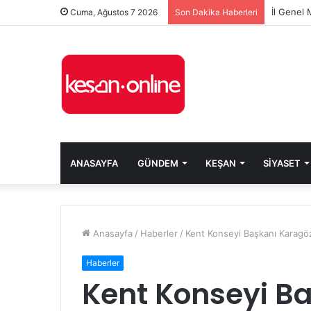
Cuma, Ağustos 7 2026
Son Dakika Haberleri
ANASAYFA
GÜNDEM
KEŞAN
SIYASET
Anasayfa
/
Haberler
/
Kent Konseyi Başkanı Karagö
Haberler
Kent Konseyi B