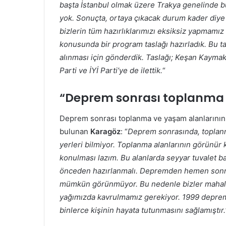
başta İstanbul olmak üzere Trakya genelinde b
yok. Sonuçta, ortaya çıkacak durum kader diye
bizlerin tüm hazırlıklarımızı eksiksiz yapmamı
konusunda bir program taslağı hazırladık. Bu t
alınması için gönderdik. Taslağı; Keşan Kayma
Parti ve İYİ Parti’ye de ilettik.
“
“Deprem sonrası toplanma a
Deprem sonrası toplanma ve yaşam alanlarını
bulunan
Karagöz
: “
Deprem sonrasında, toplanma
yerleri bilmiyor. Toplanma alanlarının görünür 
konulması lazım. Bu alanlarda seyyar tuvalet bağ
önceden hazırlanmalı. Depremden hemen sonr
mümkün görünmüyor. Bu nedenle bizler mahalle 
yağımızda kavrulmamız gerekiyor. 1999 depremi
binlerce kişinin hayata tutunmasını sağlamıştır.