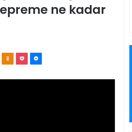
depreme ne kadar
VKontakte
Odnoklassniki
Pocket
Messenger