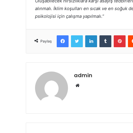
Oluşabilecek hırsızlıklara karşı asayiş tedbirler
alınmalı. İklim koşulları en sıcak ve en soğuk
psikolojisi için çalışma yapılmalı.
“
Facebook
Twitter
LinkedIn
Tumblr
Pint
Paylaş
admin
Web
sitesi