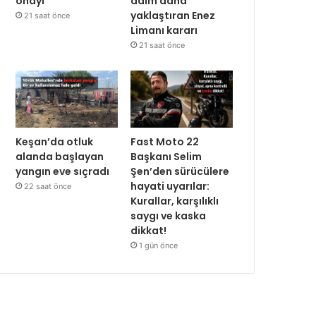
onayı
adım daha
yaklaştıran Enez
21 saat önce
Limanı kararı
21 saat önce
Keşan’da otluk
Fast Moto 22
alanda başlayan
Başkanı Selim
yangın eve sıçradı
Şen’den sürücülere
hayati uyarılar:
22 saat önce
Kurallar, karşılıklı
saygı ve kaska
dikkat!
1 gün önce