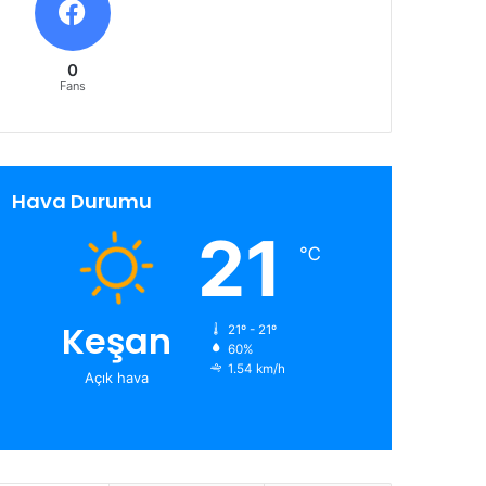
0
Fans
Hava Durumu
21
℃
Keşan
21º - 21º
60%
1.54 km/h
Açık hava