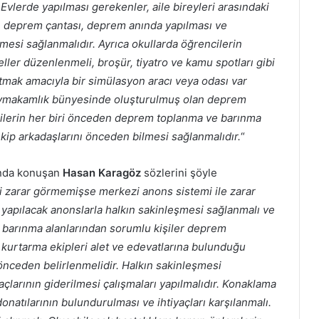
 Evlerde yapılması gerekenler, aile bireyleri arasındaki
r, deprem çantası, deprem anında yapılması ve
mesi sağlanmalıdır. Ayrıca okullarda öğrencilerin
ller düzenlenmeli, broşür, tiyatro ve kamu spotları gibi
atmak amacıyla bir simülasyon aracı veya odası var
. Kaymakamlık bünyesinde oluşturulmuş olan deprem
lilerin her biri önceden deprem toplanma ve barınma
 ekip arkadaşlarını önceden bilmesi sağlanmalıdır.
“
ında konuşan
Hasan Karagöz
sözlerini şöyle
 zarar görmemişse merkezi anons sistemi ile zarar
yapılacak anonslarla halkın sakinleşmesi sağlanmalı ve
e barınma alanlarından sorumlu kişiler deprem
kurtarma ekipleri alet ve edevatlarına bulunduğu
nceden belirlenmelidir. Halkın sakinleşmesi
açlarının giderilmesi çalışmaları yapılmalıdır. Konaklama
onatılarının bulundurulması ve ihtiyaçları karşılanmalı.