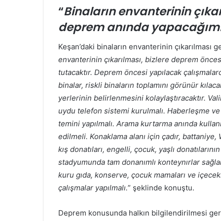
“
Binaların envanterinin çıka
deprem anında yapacağımız 
Keşan’daki binaların envanterinin çıkarılması 
envanterinin çıkarılması, bizlere deprem önce
tutacaktır. Deprem öncesi yapılacak çalışmalar
binalar, riskli binaların toplamını görünür kıl
yerlerinin belirlenmesini kolaylaştıracaktır. Val
uydu telefon sistemi kurulmalı. Haberleşme ve ku
temini yapılmalı. Arama kurtarma anında kullan
edilmeli. Konaklama alanı için çadır, battaniye,
kış donatıları, engelli, çocuk, yaşlı donatıların
stadyumunda tam donanımlı konteynırlar sağlan
kuru gıda, konserve, çocuk mamaları ve içecekl
çalışmalar yapılmalı.
” şeklinde konuştu.
Deprem konusunda halkın bilgilendirilmesi ger