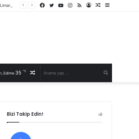
Facebook
Twitter
YouTube
Instagram
RSS
Kayıt
Rastgele
Kenar
İl Genel Meclisi’nde Edirne’yi deniz hudut kapısına bir adım daha yaklaştıran Enez Limanı kararı
Ol
Makale
Bölmesi
℃
35
Rastgele
Arama
, Edirne
Makale
yap
...
Bizi Takip Edin!