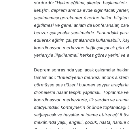
sürdürdü: “
Halkın eğitimi, aileden başlamalıdır.
iletişim, deprem anında evde sığınılacak yerle
yapılmaması gerekenler üzerine halkın bilgilen
eğitilmesi ve genel anlam da konferanslar, pane
benzer çalışmalar yapılmalıdır. Farkındalık yar
edilerek eğitim çalışmalarında kullanılabilir
koordinasyon merkezine bağlı çalışacak görev
yerleriyle ilişkilenmeli herkes görev yerini ve
Deprem sonrasında yapılacak çalışmalar hakk
tamamladı:
“Belediyenin merkezi anons sistemi
görmüşse ses düzeni bulunan seyyar araçlarla 
dronelerle hasar tespiti yapılmalı. Toplanma v
koordinasyon merkezinde, ilk yardım ve arama 
stadyumdaki konteynerin önünde toplanacağı ö
sağlayacak ve hayatlarını idame ettireceği ihtiy
mekânında yaşlı, engelli, çocuk, hasta, hamile d