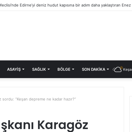
ASAYIŞ
SAĞLIK
BÖLGE
SON DAKIKA
Keşan
z sordu: “Keşan depreme ne kadar hazır?”
aşkanı Karagöz