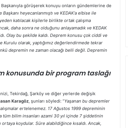
Başkanıyla görüşerek konuyu onların gündemlerine de
e Başkanı heyecanlanmıştı ve KEDAK’a elbise ile
den katılacak kişilerle birlikte ortak çalışma
 Ancak, daha sonra ne olduğunu anlayamadık ve KEDAK
tıldı. Olay bu şekilde kaldı. Deprem konusu çok ciddi ve
e Kurulu olarak, yaptığımız değerlendirmede tekrar
ünkü depremin ne zaman olacağı belli değil. Depremin
em konusunda bir program taslağı
izi, Tekirdağ, Şarköy ve diğer yerlerde değişik
asan Karagöz
, şunları söyledi: “
Yaşanan bu depremler
k çalışmalar ertelenemez. 17 Ağustos 1999 depreminin
tüm bilim insanları azami 30 yıl içinde 7 şiddetinin
ortaya koydular. Süre alabildiğince kısaldı. Ancak,