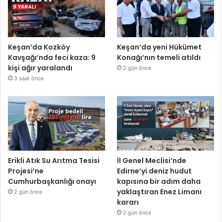
Keşan’da Kozköy
Keşan’da yeni Hükümet
Kavşağı’nda feci kaza: 9
Konağı’nın temeli atıldı
kişi ağır yaralandı
2 gün önce
3 saat önce
Erikli Atık Su Arıtma Tesisi
İl Genel Meclisi’nde
Projesi’ne
Edirne’yi deniz hudut
Cumhurbaşkanlığı onayı
kapısına bir adım daha
yaklaştıran Enez Limanı
2 gün önce
kararı
2 gün önce