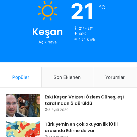
21
℃
Keşan
21º - 21º
60%
1.54 km/h
Açık hava
Popüler
Son Eklenen
Yorumlar
Eski Keşan Vaizesi Özlem Güneş, eşi
tarafından öldürüldü
5 Eylül 2020
Türkiye’nin en çok okuyan ilk 10 ili
arasında Edirne de var