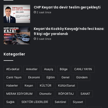
CHP Keşan’da devir teslim gerçekleşti
2 saat önce
Keşan’da Kozköy Kavşağı’nda feci kaza:
9 kişi ağır yaralandı
3 saat önce
Kategoriler
#EvdeKal
Anketler
Asayiş
Bölge
CANLI YAYIN
Canlı Yayın
Ekonomi
Eğitim
Genel
Gündem
Haberler
Keşan
KÜLTÜR
Kültür/Sanat
MERAK EDİYORUM
Otomotiv
RÖPORTAJ
SANAT
Sağlık
SEKTÖR LİDERLERİ
Sektörel
Siyaset