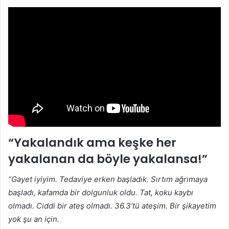
“Yakalandık ama keşke her
yakalanan da böyle yakalansa!”
“Gayet iyiyim. Tedaviye erken başladık. Sırtım ağrımaya
başladı, kafamda bir dolgunluk oldu. Tat, koku kaybı
olmadı. Ciddi bir ateş olmadı. 36.3’tü ateşim. Bir şikayetim
yok şu an için.