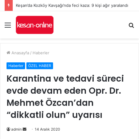
Keşan’da Kozköy Kavşağı’nda feci kaza: 9 kişi ağır yaralandı
Menü
A
y
...
Anasayfa
/
Haberler
Haberler
ÖZEL HABER
Karantina ve tedavi süreci
evde devam eden Opr. Dr.
Mehmet Özcan’dan
“dikkatli olun” uyarısı
Bir
admin
14 Aralık 2020
e-