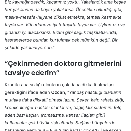
Biz kaynağındaydık, kaçarımız yoktu. Yakalandık ama keşke
her yakalanan da böyle yakalansa. Öncelikle bilindiği gibi;
maske-mesafe-hijyene dikkat etmekte, teması kesmekte
fayda var. Vücudunuzu iyi tutmakta fayda var. Uykunuzu ve
gıdanızı iyi alacaksınız. Bizim gibi sağlık teşkilatlarında,
hastanelerde bundan kurtulmak pek mümkün değil. Bir
şekilde yakalanıyorsun.”
“Çekinmeden doktora gitmelerini
tavsiye ederim”
Kronik rahatsızlığı olanların çok daha dikkatli olmaları
gerektiğini ifade eden
Özcan
,
“Yandaş hastalığı olanların
mutlaka daha dikkatli olması lazım. Şeker, kalp rahatsızlığı,
kronik akciğer hastası olanlar ve, bağışıklık sistemini felç
eden bazı ilaçları (romatizma, kanser ilaçları gibi)
kullananlar çok büyük risk altında.
Sağlam bünyelerde
bakanlığın verdiği 8 – 8 yutulan ilaçlar çok etkili ve erken