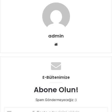
admin
Web
sitesi
E-Bültenimize
Abone Olun!
Spam Göndermeyeceğiz :)
E-