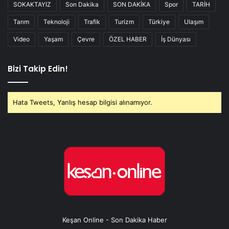
SOKAKTAYIZ
Son Dakika
SON DAKİKA
Spor
TARİH
Tarım
Teknoloji
Trafik
Turizm
Türkiye
Ulaşım
Video
Yaşam
Çevre
ÖZEL HABER
İş Dünyası
Bizi Takip Edin!
Hata Tweets, Yanlış hesap bilgisi alınamıyor.
Keşan Online - Son Dakika Haber