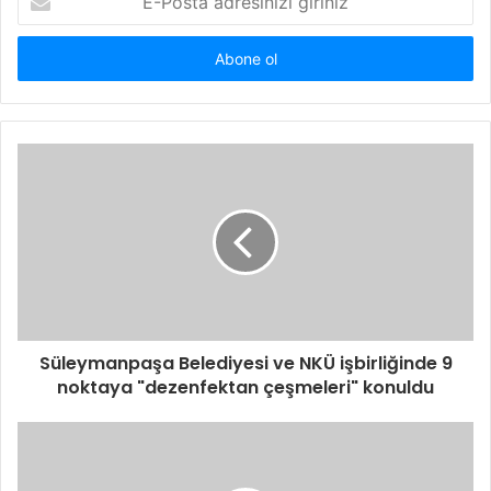
Posta
adresinizi
giriniz
Süleymanpaşa Belediyesi ve NKÜ işbirliğinde 9
noktaya "dezenfektan çeşmeleri" konuldu