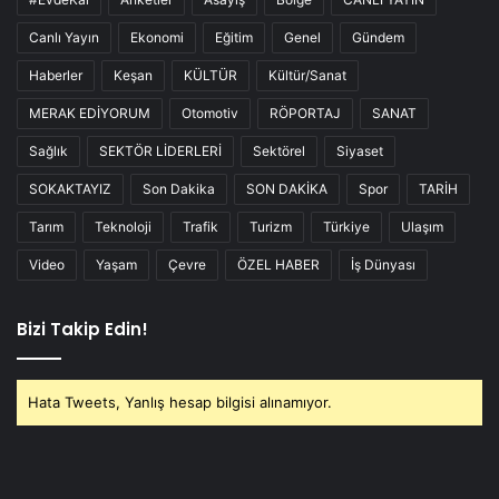
Canlı Yayın
Ekonomi
Eğitim
Genel
Gündem
Haberler
Keşan
KÜLTÜR
Kültür/Sanat
MERAK EDİYORUM
Otomotiv
RÖPORTAJ
SANAT
Sağlık
SEKTÖR LİDERLERİ
Sektörel
Siyaset
SOKAKTAYIZ
Son Dakika
SON DAKİKA
Spor
TARİH
Tarım
Teknoloji
Trafik
Turizm
Türkiye
Ulaşım
Video
Yaşam
Çevre
ÖZEL HABER
İş Dünyası
Bizi Takip Edin!
Hata Tweets, Yanlış hesap bilgisi alınamıyor.