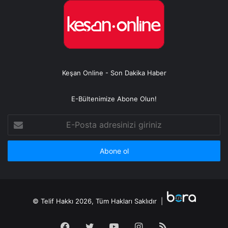
Keşan Online - Son Dakika Haber
E-Bültenimize Abone Olun!
E-
Posta
adresinizi
giriniz
© Telif Hakkı 2026, Tüm Hakları Saklıdır |
Facebook
Twitter
YouTube
Instagram
RSS