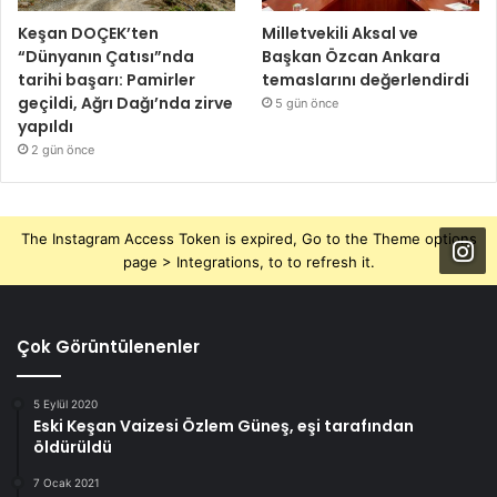
Keşan DOÇEK’ten
Milletvekili Aksal ve
“Dünyanın Çatısı”nda
Başkan Özcan Ankara
tarihi başarı: Pamirler
temaslarını değerlendirdi
geçildi, Ağrı Dağı’nda zirve
5 gün önce
yapıldı
2 gün önce
The Instagram Access Token is expired, Go to the Theme options
page > Integrations, to to refresh it.
Çok Görüntülenenler
5 Eylül 2020
Eski Keşan Vaizesi Özlem Güneş, eşi tarafından
öldürüldü
7 Ocak 2021