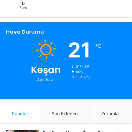
0
Fans
Hava Durumu
21
℃
Keşan
21º - 21º
60%
1.54 km/h
Açık hava
Popüler
Son Eklenen
Yorumlar