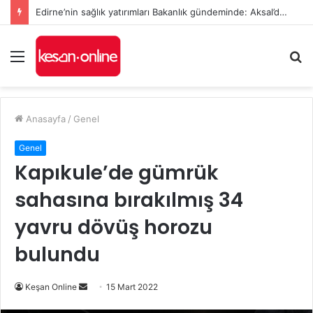
Edirne’nin sağlık yatırımları Bakanlık gündeminde: Aksal’dan Keşan için iki önemli talep
Menü
A
y
...
Anasayfa
/
Genel
Genel
Kapıkule’de gümrük
sahasına bırakılmış 34
yavru dövüş horozu
bulundu
Bir
Keşan Online
15 Mart 2022
e-