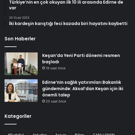
Türkiye’nin en çok okuyan ilk 10 ili arasında Edirne de
var
20 Ocak 2023
İki kardeşin karıştığı feci kazada biri hayatını kaybetti
Son Haberler
Keşan’da Yeni Parti dönemi resmen
başladı
19 saat önce
Edirne’nin sağlık yatırımları Bakanlık
gündeminde: Aksal’dan Keşan için iki
önemli talep
20 saat önce
Kategoriler
#EvdeKal
Anketler
Asayiş
Bölge
CANLI YAYIN