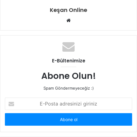
Keşan Online
Web
sitesi
E-Bültenimize
Abone Olun!
Spam Göndermeyeceğiz :)
E-
Posta
adresinizi
giriniz