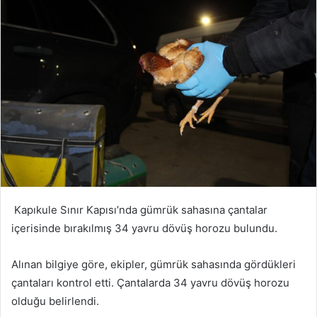
posta
göndermek
Kapıkule Sınır Kapısı’nda gümrük sahasına çantalar
içerisinde bırakılmış 34 yavru dövüş horozu bulundu.
Alınan bilgiye göre, ekipler, gümrük sahasında gördükleri
çantaları kontrol etti. Çantalarda 34 yavru dövüş horozu
olduğu belirlendi.