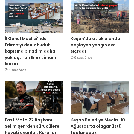
İl Genel Meclisi’nde
Keşan’da otluk alanda
Edirne’yi deniz hudut
başlayan yangın eve
kapısına bir adım daha
sıçradı
yaklaştıran Enez Limanı
6 saat önce
kararı
5 saat önce
Fast Moto 22 Başkanı
Keşan Belediye Meclisi 10
Selim Şen’den sürücülere
Ağustos’ta olağanüstü
hayati uyarılar: Kurallar,
toplanacak