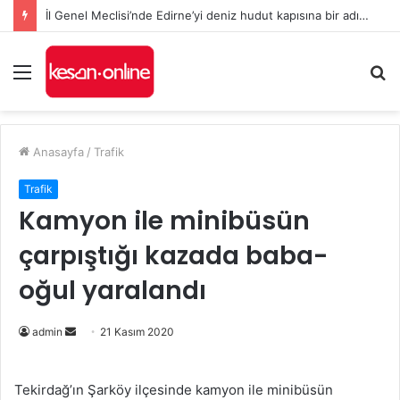
İl Genel Meclisi’nde Edirne’yi deniz hudut kapısına bir adım daha yaklaştıran Enez Limanı kararı
Menü
A
y
...
Anasayfa
/
Trafik
Trafik
Kamyon ile minibüsün
çarpıştığı kazada baba-
oğul yaralandı
Bir
admin
21 Kasım 2020
e-
posta
Tekirdağ’ın Şarköy ilçesinde kamyon ile minibüsün
göndermek