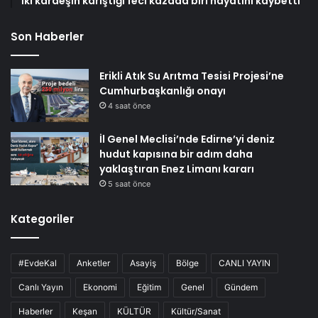
İki kardeşin karıştığı feci kazada biri hayatını kaybetti
Son Haberler
Erikli Atık Su Arıtma Tesisi Projesi’ne
Cumhurbaşkanlığı onayı
4 saat önce
İl Genel Meclisi’nde Edirne’yi deniz
hudut kapısına bir adım daha
yaklaştıran Enez Limanı kararı
5 saat önce
Kategoriler
#EvdeKal
Anketler
Asayiş
Bölge
CANLI YAYIN
Canlı Yayın
Ekonomi
Eğitim
Genel
Gündem
Haberler
Keşan
KÜLTÜR
Kültür/Sanat