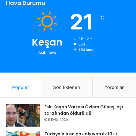
Hava Durumu
21
℃
Keşan
21º - 21º
60%
1.54 km/h
Açık hava
Popüler
Son Eklenen
Yorumlar
Eski Keşan Vaizesi Özlem Güneş, eşi
tarafından öldürüldü
5 Eylül 2020
Türkiye’nin en çok okuyan ilk 10 ili