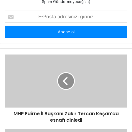
Spam Göndermeyeceğiz :)
E-
Posta
adresinizi
giriniz
MHP Edirne İl Başkanı Zakir Tercan Keşan'da
esnafı dinledi