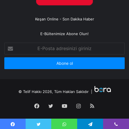
Keşan Online - Son Dakika Haber
E-Bültenimize Abone Olun!
E-
Posta
adresinizi
giriniz
© Telif Hakkı 2026, Tüm Hakları Saklıdır |
Facebook
Twitter
YouTube
Instagram
RSS