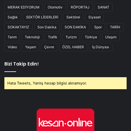
MERAK EDİYORUM
Otomotiv
RÖPORTAJ
SANAT
Sağlık
SEKTÖR LİDERLERİ
Sektörel
Siyaset
SOKAKTAYIZ
Son Dakika
SON DAKİKA
Spor
TARİH
Tarım
Teknoloji
Trafik
Turizm
Türkiye
Ulaşım
Video
Yaşam
Çevre
ÖZEL HABER
İş Dünyası
Bizi Takip Edin!
Hata Tweets, Yanlış hesap bilgisi alınamıyor.