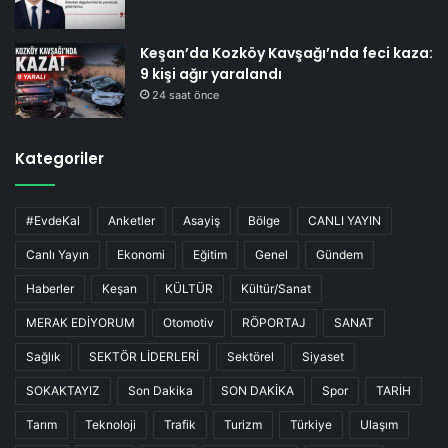
Keşan’da Kozköy Kavşağı’nda feci kaza:
9 kişi ağır yaralandı
24 saat önce
Kategoriler
#EvdeKal
Anketler
Asayiş
Bölge
CANLI YAYIN
Canlı Yayın
Ekonomi
Eğitim
Genel
Gündem
Haberler
Keşan
KÜLTÜR
Kültür/Sanat
MERAK EDİYORUM
Otomotiv
RÖPORTAJ
SANAT
Sağlık
SEKTÖR LİDERLERİ
Sektörel
Siyaset
SOKAKTAYIZ
Son Dakika
SON DAKİKA
Spor
TARİH
Tarım
Teknoloji
Trafik
Turizm
Türkiye
Ulaşım