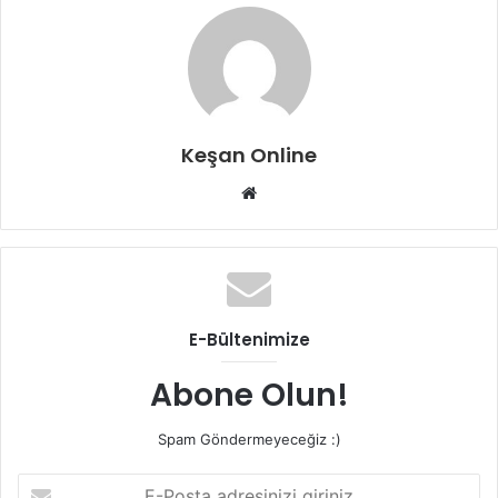
Keşan Online
Web
sitesi
E-Bültenimize
Abone Olun!
Spam Göndermeyeceğiz :)
E-