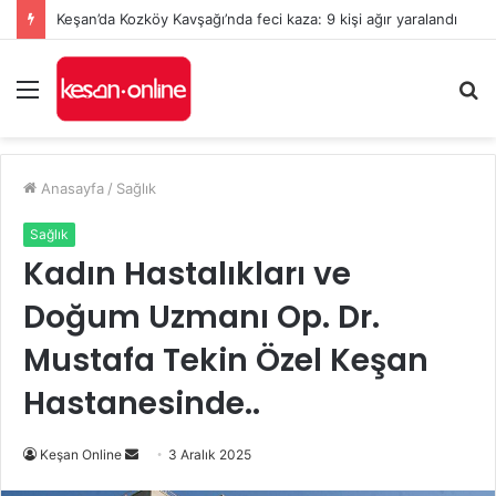
Keşan’da Kozköy Kavşağı’nda feci kaza: 9 kişi ağır yaralandı
Menü
A
y
...
Anasayfa
/
Sağlık
Sağlık
Kadın Hastalıkları ve
Doğum Uzmanı Op. Dr.
Mustafa Tekin Özel Keşan
Hastanesinde..
Bir
Keşan Online
3 Aralık 2025
e-