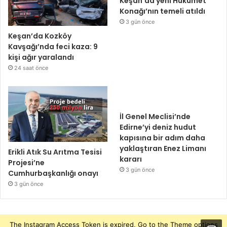
Keşan’da yeni Hükümet
Konağı’nın temeli atıldı
3 gün önce
Keşan’da Kozköy
Kavşağı’nda feci kaza: 9
kişi ağır yaralandı
24 saat önce
İl Genel Meclisi’nde
Edirne’yi deniz hudut
kapısına bir adım daha
yaklaştıran Enez Limanı
Erikli Atık Su Arıtma Tesisi
kararı
Projesi’ne
3 gün önce
Cumhurbaşkanlığı onayı
3 gün önce
The Instagram Access Token is expired, Go to the Theme options