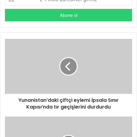
Posta
adresinizi
giriniz
Yunanistan’daki çiftçi eylemi İpsala Sınır
Kapısı’nda tır geçişlerini durdurdu