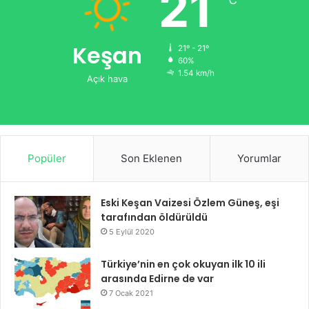
21
℃
Keşan
21º - 21º
60%
1.54 km/h
Açık hava
Popüler
Son Eklenen
Yorumlar
Eski Keşan Vaizesi Özlem Güneş, eşi
tarafından öldürüldü
5 Eylül 2020
Türkiye’nin en çok okuyan ilk 10 ili
arasında Edirne de var
7 Ocak 2021