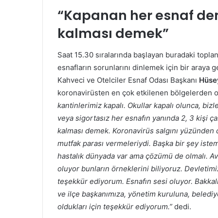
“Kapanan her esnaf deme
kalması demek”
Saat 15.30 sıralarında başlayan buradaki toplan
esnafların sorunlarını dinlemek için bir araya g
Kahveci ve Otelciler Esnaf Odası Başkanı
Hüse
koronavirüsten en çok etkilenen bölgelerden o
kantinlerimiz kapalı. Okullar kapalı olunca, bizl
veya sigortasız her esnafın yanında 2, 3 kişi ç
kalması demek. Koronavirüs salgını yüzünden d
mutfak parası vermeleriydi. Başka bir şey iste
hastalık dünyada var ama çözümü de olmalı. Avr
oluyor bunların örneklerini biliyoruz. Devletim
teşekkür ediyorum. Esnafın sesi oluyor. Bakkal
ve ilçe başkanımıza, yönetim kuruluna, belediy
oldukları için teşekkür ediyorum.”
dedi.