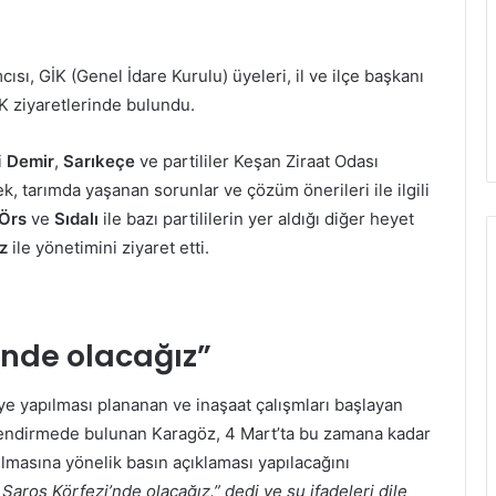
cısı, GİK (Genel İdare Kurulu) üyeleri, il ve ilçe başkanı
TK ziyaretlerinde bulundu.
i
Demir
,
Sarıkeçe
ve partililer Keşan Ziraat Odası
k, tarımda yaşanan sorunlar ve çözüm önerileri ile ilgili
Örs
ve
Sıdalı
ile bazı partililerin yer aldığı diğer heyet
z
ile yönetimini ziyaret etti.
’nde olacağız”
e yapılması plananan ve inaşaat çalışmları başlayan
lendirmede bulunan Karagöz, 4 Mart’ta bu zamana kadar
lmasına yönelik basın açıklaması yapılacağını
Saros Körfezi’nde olacağız.” dedi ve şu ifadeleri dile