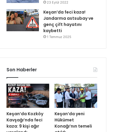
23 Eylül 2022
Keşan’da feci kaza!
Jandarma astsubay ve
genç çift hayatını
kaybetti
1 Temmuz 2025
Son Haberler
Keşan’da Kozköy
Keşan’da yeni
Kavşağı’nda feci
Hükümet
kaza: 9 kişi ağır
Konağı’nın temeli