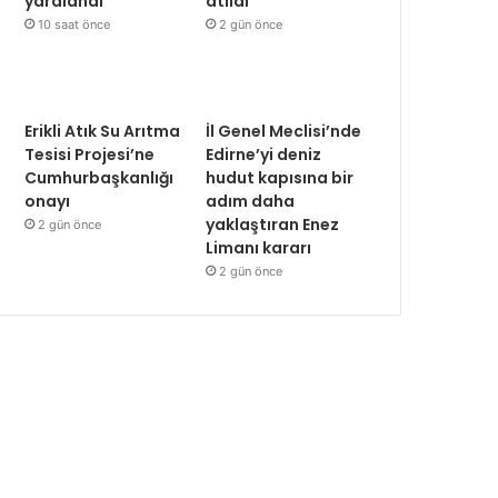
yaralandı
atıldı
10 saat önce
2 gün önce
Erikli Atık Su Arıtma
İl Genel Meclisi’nde
Tesisi Projesi’ne
Edirne’yi deniz
Cumhurbaşkanlığı
hudut kapısına bir
onayı
adım daha
yaklaştıran Enez
2 gün önce
Limanı kararı
2 gün önce