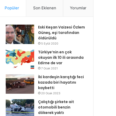
Popüler
Son Eklenen
Yorumlar
Eski Keşan Vaizesi Özlem
Güneş, eşi tarafından
öldürüldü
5 Eylül 2020
Türkiye’nin en çok
okuyan ilk 10 ili arasında
Edirne de var
7 Ocak 2021
İki kardeşin karıştığı feci
kazada biri hayatını
kaybetti
20 Ocak 2023
Çalıştığı şirkete ait
otomobili benzin
dökerek yaktı