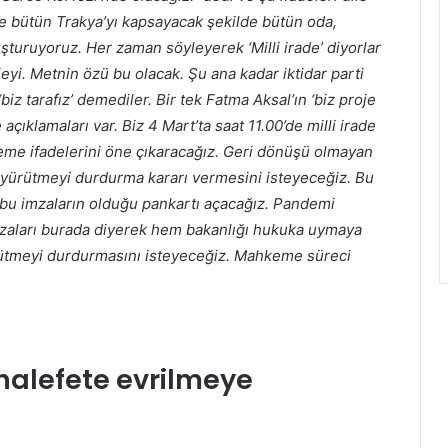
ve bütün Trakya’yı kapsayacak şekilde bütün oda,
luşturuyoruz. Her zaman söyleyerek ‘Milli irade’ diyorlar
yi. Metnin özü bu olacak. Şu ana kadar iktidar parti
biz tarafız’ demediler. Bir tek Fatma Aksal’ın ‘biz proje
açıklamaları var. Biz 4 Mart’ta saat 11.00’de milli irade
eme ifadelerini öne çıkaracağız. Geri dönüşü olmayan
yürütmeyi durdurma kararı vermesini isteyeceğiz. Bu
 bu imzaların olduğu pankartı açacağız. Pandemi
mzaları burada diyerek hem bakanlığı hukuka uymaya
tmeyi durdurmasını isteyeceğiz. Mahkeme süreci
halefete evrilmeye