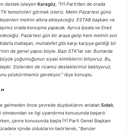
nden destek isteyen
Karagöz
,
“İYİ Parti’den de orada
STK temsilcileri görmek isteriz. Metni Pazartesi günü
steyenleri metnin altına ekleyeceğiz. ESTAB başkanı ve
aşımız orada konuşma yapacak. Ayrıca İpsala ve Enez
 edeceğiz. Pazartesi gün bir araya gelip hem metnin son
darla inatlaşan, muhalefet gibi karşı karşıya geldiği bir
rinin de genel yapısı böyle. Bazı STK’lar var. Bunlarda
 büyük çoğunluğunun siyasi kimliklerini biliyoruz. Bu,
tepki. Sizlerden de ricamız desteklerinizi bekliyoruz.
Bunu püskürtmemiz gerekiyor.”
diye konuştu.
”
’ne gelmeden önce çevrede duyduklarını anlatan
Sıdalı
,
i olmasından ve ilgi uyandırma konusunda başarılı
rken, çevre konusunda başta İYİ Parti Genel Başkanı
cadele içinde olduklarını belirterek, “
Benzer