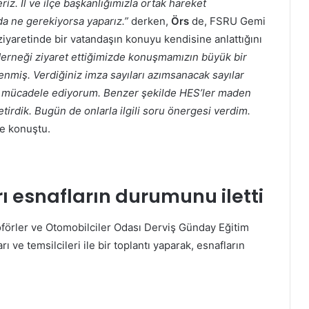
riz. İl ve ilçe başkanlığımızla ortak hareket
a ne gerekiyorsa yaparız.”
derken,
Örs
de, FSRU Gemi
ziyaretinde bir vatandaşın konuyu kendisine anlattığını
derneği ziyaret ettiğimizde konuşmamızın büyük bir
nmiş. Verdiğiniz imza sayıları azımsanacak sayılar
ili mücadele ediyorum. Benzer şekilde HES’ler maden
tirdik. Bugün de onlarla ilgili soru önergesi verdim.
e konuştu.
ı esnafların durumunu iletti
Şoförler ve Otomobilciler Odası Derviş Günday Eğitim
 ve temsilcileri ile bir toplantı yaparak, esnafların