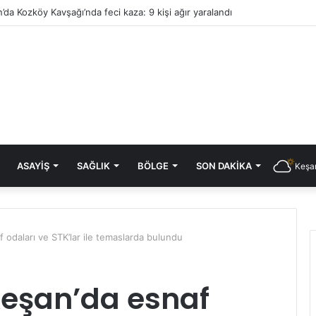
’da Kozköy Kavşağı’nda feci kaza: 9 kişi ağır yaralandı
ASAYIŞ
SAĞLIK
BÖLGE
SON DAKIKA
Keşan
f odaları ve STK’lar ile temaslarda bulundu
 Keşan’da esnaf