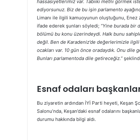
hassasiyetlerimiz var. Tabiiki metni görmek iste
ediyorsunuz. Biz de bu işin parlamento ayağınd
Limanı ile ilgili kamuoyunun oluştuğunu, Enez 
ifade ederek şunları söyledi;
“Yine burada bir 
bölümü bu konu üzerindeydi. Halk bunu sahiple
değil. Ben de Karadeniz’de değerlerimizle ilg
ocakları var. 10 gün önce oradaydık. Onu dile ge
Bunları parlamentoda dile getireceğiz.”
şeklind
Esnaf odaları başkanlar
Bu ziyaretin ardından İYİ Parti heyeti, Keşan 
Salonu’nda, Keşan’daki esnaf odalarını başkanları
durumu hakkında bilgi aldı.