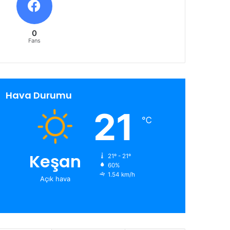
0
Fans
Hava Durumu
21
℃
Keşan
21º - 21º
60%
1.54 km/h
Açık hava