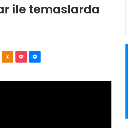
ar ile temaslarda
VKontakte
Odnoklassniki
Pocket
Messenger