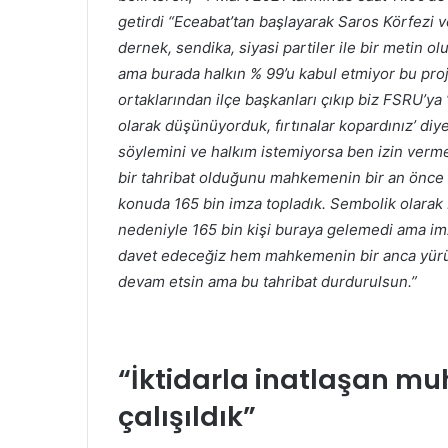
getirdi “Eceabat’tan başlayarak Saros Körfezi 
dernek, sendika, siyasi partiler ile bir metin o
ama burada halkın % 99’u kabul etmiyor bu proje
ortaklarından ilçe başkanları çıkıp biz FSRU’ya ‘
olarak düşünüyorduk, fırtınalar kopardınız’ diye 
söylemini ve halkım istemiyorsa ben izin verm
bir tahribat olduğunu mahkemenin bir an önce 
konuda 165 bin imza topladık. Sembolik olarak
nedeniyle 165 bin kişi buraya gelemedi ama i
davet edeceğiz hem mahkemenin bir anca yürü
devam etsin ama bu tahribat durdurulsun.”
“İktidarla inatlaşan mu
çalışıldık”