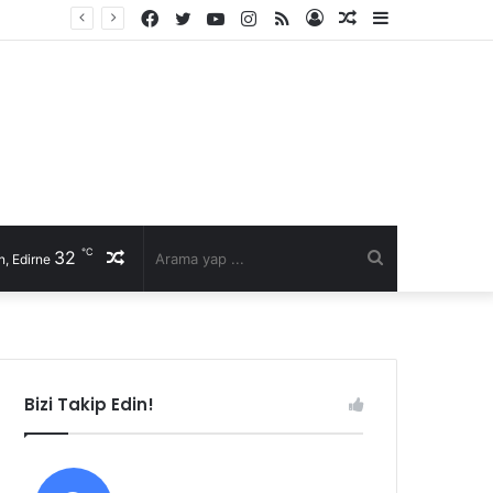
Facebook
Twitter
YouTube
Instagram
RSS
Kayıt
Rastgele
Kenar
Ol
Makale
Bölmesi
℃
32
Rastgele
Arama
, Edirne
Makale
yap
...
Bizi Takip Edin!