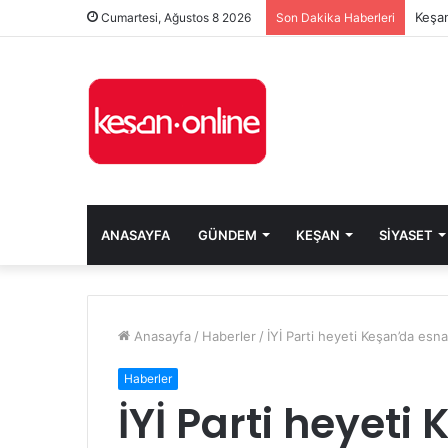
Keşan
Cumartesi, Ağustos 8 2026
Son Dakika Haberleri
ANASAYFA
GÜNDEM
KEŞAN
SIYASET
Anasayfa
/
Haberler
/
İYİ Parti heyeti Keşan’da esna
Haberler
İYİ Parti heyeti