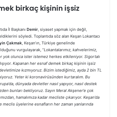
k birkaç kişinin işsiz
tıda İl Başkanı
Demir
, siyaset yapmak için değil,
eldiklerini söyledi. Toplantıda söz alan Keşan Lokantacı
yin
Çakmak
, Keşan’ın, Türkiye genelinde
lduğunu vurgulayarak, “
Lokantalarımız, kahvelerimiz,
er yok olunca ister istemez herkes etkileniyor. Sigortalı
alışıyor. Kapanan her esnaf demek birkaç kişinin işsiz
evletimize kızmıyoruz. Bizim istediğimiz, ayda 2 bin TL
miyoruz. Yeter ki koronavirüsünden kurtaralım. Bu
upa’da, dünyada devletler nasıl yapıyor, nasıl destek
izden bunları bekliyoruz. Sayın Meral Akşener’e çok
ımızdan, hamalımıza kadar mecliste çıkarıyor. Keşan’da
e meclis üyelerine esnafların her zaman yanlarında