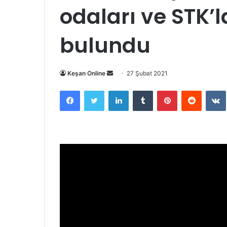
odaları ve STK’l
bulundu
Bir
Keşan Online
27 Şubat 2021
e-
Facebook
Twitter
LinkedIn
Tumblr
Pinterest
Reddit
posta
göndermek