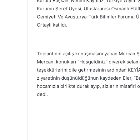
Kurulu Başkanı Necmi Kaymaz, Türkiye Giyim S
Kurumu Şeref Üyesi, Uluslararası Osmanlı Etütl
Cemiyeti Ve Avusturya-Türk Bilimler Forumu Üye
Ortaylı katıldı.
Toplantının açılış konuşmasını yapan Mercan Ş
Mercan, konukları “Hoşgeldiniz” diyerek selaml
teşekkürlerini dile getirmesinin ardından KEYİ
ziyaretinin düşünüldüğünün kaydeden Eler, “
hocamızla birlikte duraklayıp, sizlerin misafir
dedi.