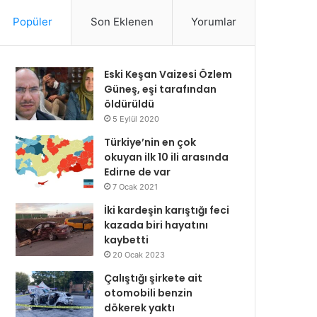
Popüler
Son Eklenen
Yorumlar
Eski Keşan Vaizesi Özlem
Güneş, eşi tarafından
öldürüldü
5 Eylül 2020
Türkiye’nin en çok
okuyan ilk 10 ili arasında
Edirne de var
7 Ocak 2021
İki kardeşin karıştığı feci
kazada biri hayatını
kaybetti
20 Ocak 2023
Çalıştığı şirkete ait
otomobili benzin
dökerek yaktı