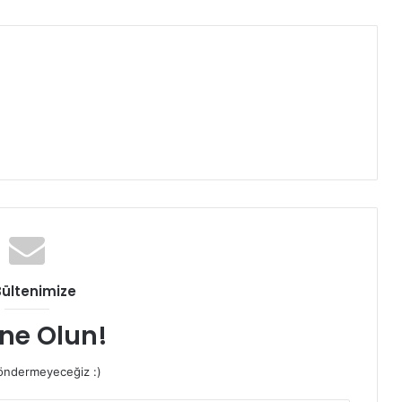
Bültenimize
ne Olun!
ndermeyeceğiz :)