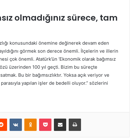
sız olmadığınız sürece, tam
sızlığı konusundaki önemine değinerek devam eden
yayıldığını görmek son derece önemli. İlçelerin ve illerin
nmesi çok önemli. Atatürk’ün ‘Ekonomik olarak bağımsız
özü üzerinden 100 yıl geçti. Bizim bu süreçte
atmak. Bu bir bağımsızlıktır. Yoksa açık veriyor ve
parasıyla yapılan işler de bedelli oluyor.” sözlerini
erest
Reddit
VKontakte
Odnoklassniki
Pocket
E-Posta ile paylaş
Yazdır