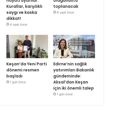
hayati uyarılar:
olağanüstü
Kurallar, karşılıklı
toplanacak
saygı ve kaska
6 saat önce
dikkat!
4 saat önce
Keşan’da Yeni Parti
Edirne’nin sağlık
dönemi resmen
yatırımları Bakanlık
başladı
gündeminde:
Aksal’dan Keşan
1 gün önce
için iki önemli talep
1 gün önce