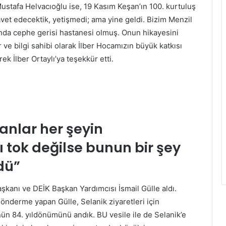
tafa Helvacıoğlu ise, 19 Kasım Keşan’ın 100. kurtuluş
vet edecektik, yetişmedi; ama yine geldi. Bizim Menzil
nda cephe gerisi hastanesi olmuş. Onun hikayesini
r ve bilgi sahibi olarak İlber Hocamızın büyük katkısı
ek İlber Ortaylı’ya teşekkür etti.
anlar her şeyin
ı tok değilse bunun bir şey
dü”
şkanı ve DEİK Başkan Yardımcısı İsmail Gülle aldı.
nderme yapan Gülle, Selanik ziyaretleri için
n 84. yıldönümünü andık. BU vesile ile de Selanik’e