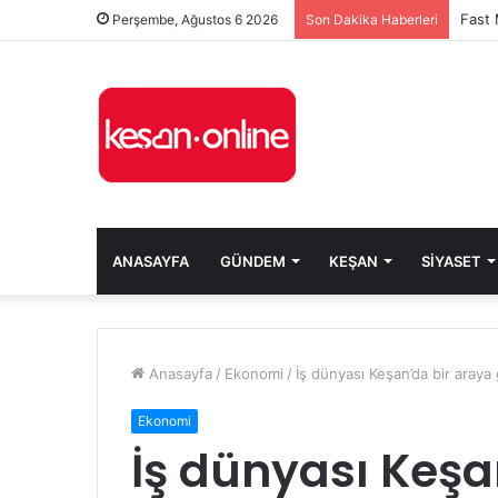
Perşembe, Ağustos 6 2026
Son Dakika Haberleri
ANASAYFA
GÜNDEM
KEŞAN
SIYASET
Anasayfa
/
Ekonomi
/
İş dünyası Keşan’da bir araya 
Ekonomi
İş dünyası Keşa