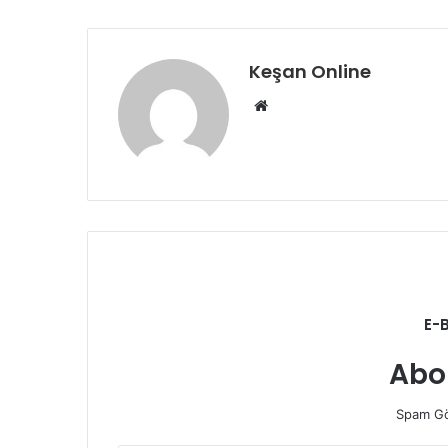
Keşan Online
Web
sitesi
E-
Abo
Spam Gö