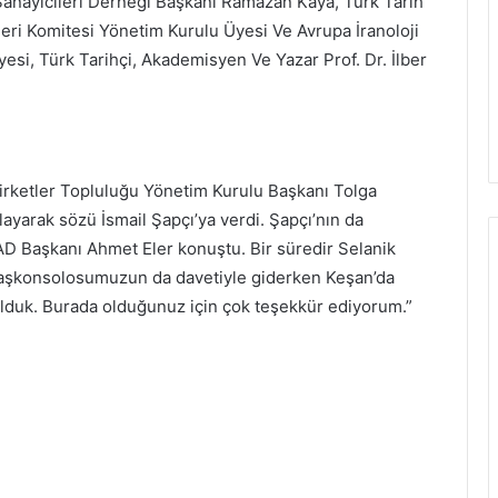
anayicileri Derneği Başkanı Ramazan Kaya, Türk Tarih
eri Komitesi Yönetim Kurulu Üyesi Ve Avrupa İranoloji
si, Türk Tarihçi, Akademisyen Ve Yazar Prof. Dr. İlber
irketler Topluluğu Yönetim Kurulu Başkanı Tolga
ayarak sözü İsmail Şapçı’ya verdi. Şapçı’nın da
AD Başkanı Ahmet Eler konuştu. Bir süredir Selanik
Başkonsolosumuzun da davetiyle giderken Keşan’da
i olduk. Burada olduğunuz için çok teşekkür ediyorum.”