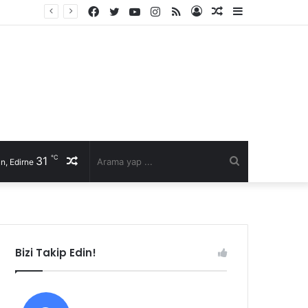
Facebook
Twitter
YouTube
Instagram
RSS
Kayıt
Rastgele
Kenar
Fast Moto 22 Başkanı Selim Şen’den sürücülere hayati uyarılar: Kurallar, karşılıklı saygı ve kaska dikkat!
Ol
Makale
Bölmesi
℃
31
Rastgele
Arama
n, Edirne
Makale
yap
...
Bizi Takip Edin!