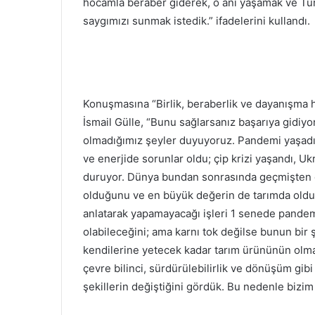
hocamla beraber giderek, o anı yaşamak ve Tür
saygımızı sunmak istedik.” ifadelerini kullandı.
Konuşmasına “Birlik, beraberlik ve dayanışma 
İsmail Gülle, “Bunu sağlarsanız başarıya gidiyo
olmadığımız şeyler duyuyoruz. Pandemi yaşadık
ve enerjide sorunlar oldu; çip krizi yaşandı, U
duruyor. Dünya bundan sonrasında geçmişten da
olduğunu ve en büyük değerin de tarımda oldu
anlatarak yapamayacağı işleri 1 senede pandemi
olabileceğini; ama karnı tok değilse bunun bir
kendilerine yetecek kadar tarım ürününün olm
çevre bilinci, sürdürülebilirlik ve dönüşüm gibi p
şekillerin değiştiğini gördük. Bu nedenle bizim