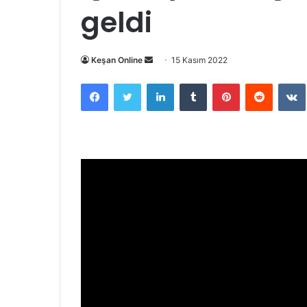
geldi
Bir
Keşan Online
15 Kasım 2022
e-
Facebook
Twitter
LinkedIn
Tumblr
Pinterest
Reddit
posta
göndermek