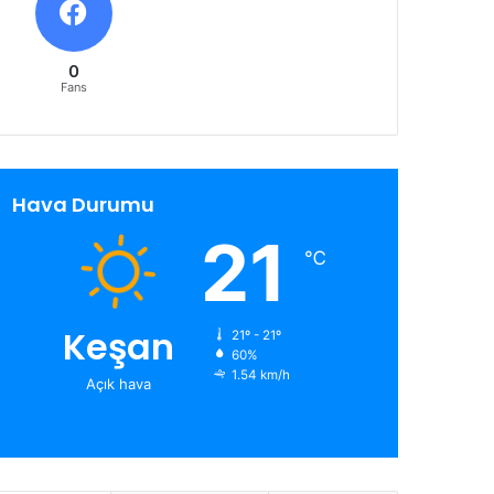
0
Fans
Hava Durumu
21
℃
Keşan
21º - 21º
60%
1.54 km/h
Açık hava