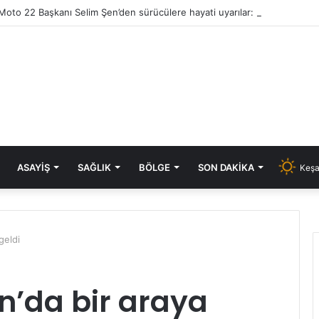
ASAYIŞ
SAĞLIK
BÖLGE
SON DAKIKA
Keşa
geldi
n’da bir araya