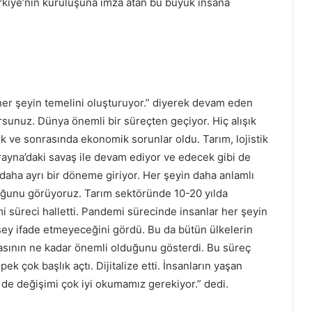
kiye’nin kuruluşuna imza atan bu büyük insana
her şeyin temelini oluşturuyor.” diyerek devam eden
rsunuz. Dünya önemli bir süreçten geçiyor. Hiç alışık
 ve sonrasında ekonomik sorunlar oldu. Tarım, lojistik
krayna’daki savaş ile devam ediyor ve edecek gibi de
ha ayrı bir döneme giriyor. Her şeyin daha anlamlı
ğunu görüyoruz. Tarım sektöründe 10-20 yılda
 süreci halletti. Pandemi sürecinde insanlar her şeyin
 şey ifade etmeyeceğini gördü. Bu da bütün ülkelerin
asının ne kadar önemli olduğunu gösterdi. Bu süreç
ek çok başlık açtı. Dijitalize etti. İnsanların yaşan
 de değişimi çok iyi okumamız gerekiyor.” dedi.