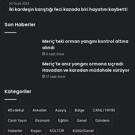
20 Ocak 2023
İki kardeşin karıştığı feci kazada biri hayatını kaybetti
Son Haberler
Meriç’teki orman yangını kontrol altına
alındı
3 saat önce
Meriç’te anız yangını ormana sıçradı:
Havadan ve karadan müdahale sürüyor
17 saat önce
Kategoriler
#EvdeKal
Anketler
Asayiş
Bölge
CANLI YAYIN
Canlı Yayın
Ekonomi
Eğitim
Genel
Gündem
Haberler
Keşan
KÜLTÜR
Kültür/Sanat