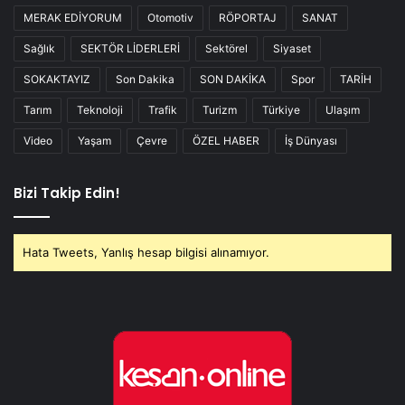
MERAK EDİYORUM
Otomotiv
RÖPORTAJ
SANAT
Sağlık
SEKTÖR LİDERLERİ
Sektörel
Siyaset
SOKAKTAYIZ
Son Dakika
SON DAKİKA
Spor
TARİH
Tarım
Teknoloji
Trafik
Turizm
Türkiye
Ulaşım
Video
Yaşam
Çevre
ÖZEL HABER
İş Dünyası
Bizi Takip Edin!
Hata Tweets, Yanlış hesap bilgisi alınamıyor.