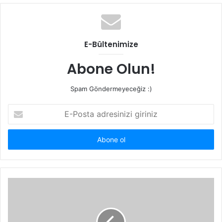
b
s
i
t
E-Bültenimize
e
s
Abone Olun!
i
Spam Göndermeyeceğiz :)
E
-
P
o
s
t
a
a
d
r
e