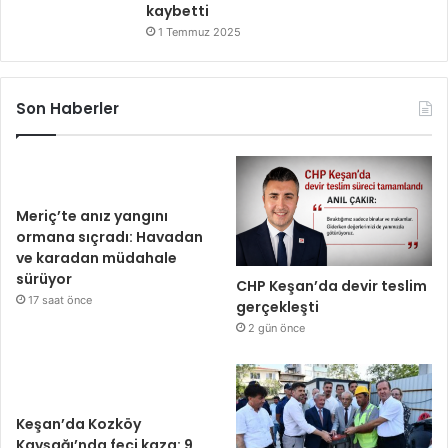
kaybetti
1 Temmuz 2025
Son Haberler
Meriç’te anız yangını
ormana sıçradı: Havadan
ve karadan müdahale
sürüyor
CHP Keşan’da devir teslim
17 saat önce
gerçekleşti
2 gün önce
Keşan’da Kozköy
Kavşağı’nda feci kaza: 9