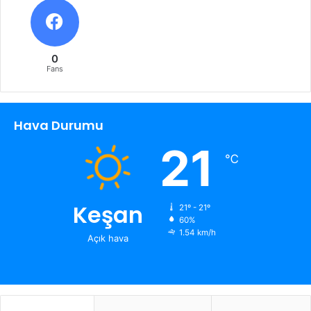
0
Fans
Hava Durumu
21
℃
Keşan
21º - 21º
60%
1.54 km/h
Açık hava