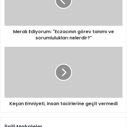
s
i
n
i
z
i
Merak Ediyorum: "Eczacının görev tanımı ve
g
sorumlulukları nelerdir?"
i
r
i
n
i
z
Keşan Emniyeti, insan tacirlerine geçit vermedi
İlgili Makaleler