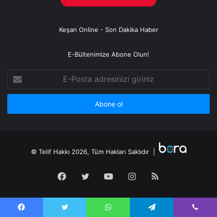
Keşan Online - Son Dakika Haber
E-Bültenimize Abone Olun!
E-
Posta
adresinizi
giriniz
© Telif Hakkı 2026, Tüm Hakları Saklıdır |
Facebook
Twitter
YouTube
Instagram
RSS