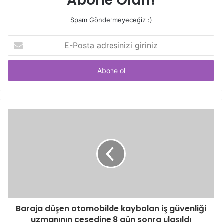
Abone Olun!
Spam Göndermeyeceğiz :)
E-
Posta
adresinizi
giriniz
Baraja düşen otomobilde kaybolan iş güvenliği
uzmanının cesedine 8 gün sonra ulaşıldı