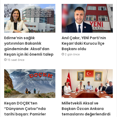
Edirne’nin sağlık
Anıl Çakır, YENİ Parti’nin
yatırımları Bakanlık
Keşan’daki Kurucu İlçe
gündeminde: Aksal’dan
Başkanı oldu
Keşan için iki önemli talep
2 gün önce
15 saat önce
Keşan DOÇEK’ten
Milletvekili Aksal ve
“Dünyanın Çatısı”nda
Başkan Özcan Ankara
tarihi başarı: Pamirler
temaslarını değerlendirdi