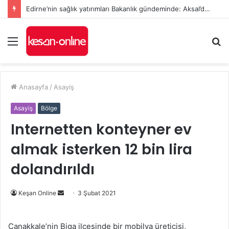
Edirne’nin sağlık yatırımları Bakanlık gündeminde: Aksal’dan Keşan için iki önemli talep
Menü
A
y
...
Anasayfa
/
Asayiş
Asayiş
Bölge
Internetten konteyner ev
almak isterken 12 bin lira
dolandırıldı
Bir
Keşan Online
3 Şubat 2021
e-
posta
Çanakkale’nin Biga ilçesinde bir mobilya üreticisi,