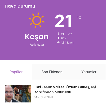
Hava Durumu
21
℃
Keşan
21º - 21º
60%
1.54 km/h
Açık hava
Popüler
Son Eklenen
Yorumlar
Eski Keşan Vaizesi Özlem Güneş, eşi
tarafından öldürüldü
5 Eylül 2020