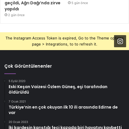
geçildi, Ağrı Dağı’nda zirve
5 gün önce
yapıldı
2 gün önce
The Instagram Access Token is expired, Go to the Theme options
page > Integrations, to to refresh it.
Çok Görüntülenenler
5 Eylül 2020
Eski Keşan Vaizesi Özlem Güneş, eşi tarafından
öldürüldü
7 Ocak 2021
Türkiye’nin en çok okuyan ilk 10 ili arasında Edirne de
var
20 Ocak 2023
İki kardeşin karıştığı feci kazada biri hayatını kaybetti