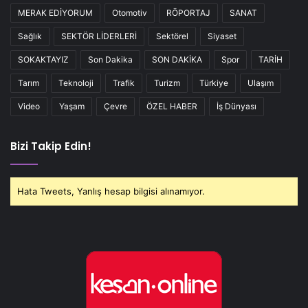
MERAK EDİYORUM
Otomotiv
RÖPORTAJ
SANAT
Sağlık
SEKTÖR LİDERLERİ
Sektörel
Siyaset
SOKAKTAYIZ
Son Dakika
SON DAKİKA
Spor
TARİH
Tarım
Teknoloji
Trafik
Turizm
Türkiye
Ulaşım
Video
Yaşam
Çevre
ÖZEL HABER
İş Dünyası
Bizi Takip Edin!
Hata Tweets, Yanlış hesap bilgisi alınamıyor.