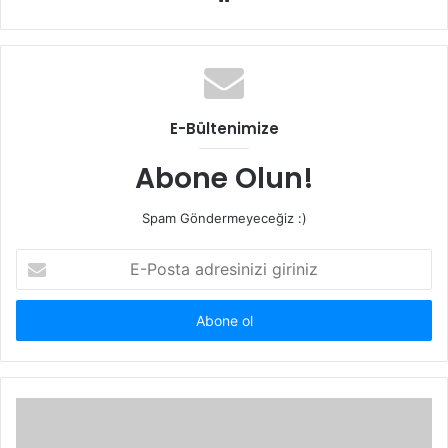
e
b
s
i
t
E-Bültenimize
e
s
Abone Olun!
i
Spam Göndermeyeceğiz :)
E
-
P
o
s
t
a
a
d
r