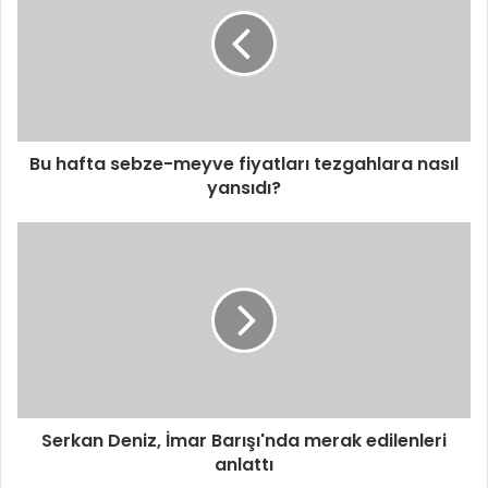
e
s
i
n
i
z
i
Bu hafta sebze-meyve fiyatları tezgahlara nasıl
g
yansıdı?
i
r
i
n
i
z
Serkan Deniz, İmar Barışı'nda merak edilenleri
anlattı