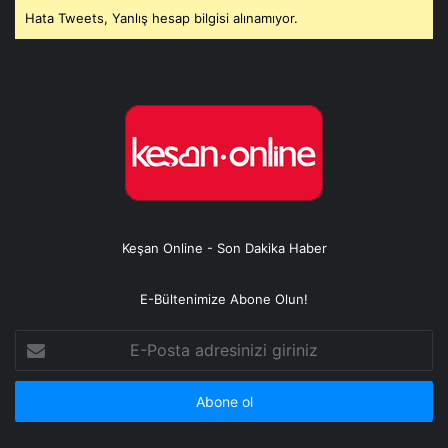
Hata Tweets, Yanlış hesap bilgisi alınamıyor.
Keşan Online - Son Dakika Haber
E-Bültenimize Abone Olun!
E-
Posta
adresinizi
giriniz