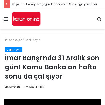
Keşan’da Kozköy Kavşağı’nda feci kaza: 9 kişi ağır yaralandı
Menü
A
y
...
Anasayfa
/
Canlı Yayın
Canlı Yayın
İmar Barışı’nda 31 Aralık son
gün! Kamu Bankaları hafta
sonu da çalışıyor
admin
B
29 Aralık 2018
i
r
e