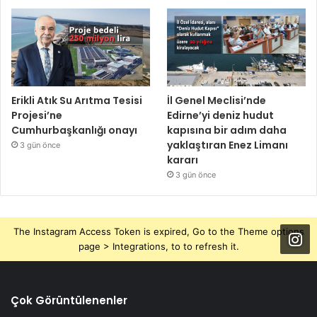
Erikli Atık Su Arıtma Tesisi
İl Genel Meclisi’nde
Projesi’ne
Edirne’yi deniz hudut
Cumhurbaşkanlığı onayı
kapısına bir adım daha
yaklaştıran Enez Limanı
3 gün önce
kararı
3 gün önce
The Instagram Access Token is expired, Go to the Theme options
page > Integrations, to to refresh it.
Çok Görüntülenenler