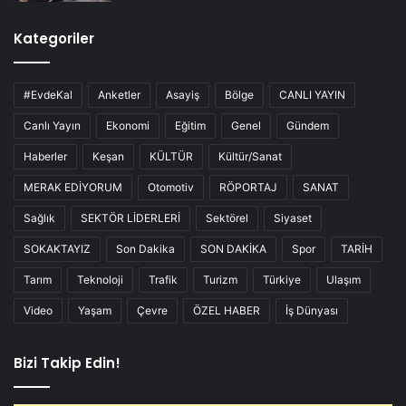
Kategoriler
#EvdeKal
Anketler
Asayiş
Bölge
CANLI YAYIN
Canlı Yayın
Ekonomi
Eğitim
Genel
Gündem
Haberler
Keşan
KÜLTÜR
Kültür/Sanat
MERAK EDİYORUM
Otomotiv
RÖPORTAJ
SANAT
Sağlık
SEKTÖR LİDERLERİ
Sektörel
Siyaset
SOKAKTAYIZ
Son Dakika
SON DAKİKA
Spor
TARİH
Tarım
Teknoloji
Trafik
Turizm
Türkiye
Ulaşım
Video
Yaşam
Çevre
ÖZEL HABER
İş Dünyası
Bizi Takip Edin!