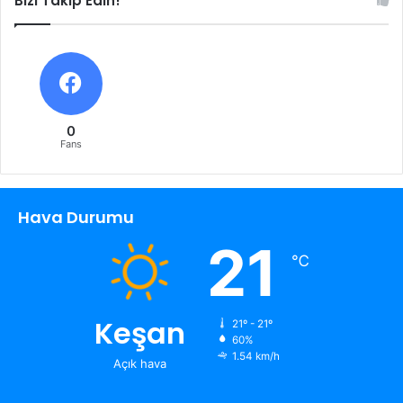
Bizi Takip Edin!
0
Fans
Hava Durumu
21
℃
Keşan
21º - 21º
60%
1.54 km/h
Açık hava