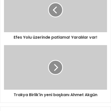
r
e
s
i
n
i
z
i
Efes Yolu üzerinde patlama! Yaralılar var!
g
i
r
i
n
i
z
Trakya Birlik'in yeni başkanı Ahmet Akgün