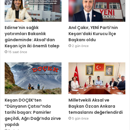
Edirne’nin sağlık
Anıl Çakır, YENİ Parti’nin
yatırımları Bakanlık
Keşan’daki Kurucu İlçe
gündeminde: Aksal’dan
Başkanı oldu
Keşan için iki önemli talep
2 gün önce
15 saat önce
Keşan DOÇEK’ten
Milletvekili Aksal ve
“Dünyanın Çatısı”nda
Başkan Özcan Ankara
tarihi başarı: Pamirler
temaslarını değerlendirdi
geçildi, Ağrı Dağı’nda zirve
5 gün önce
yapıldı