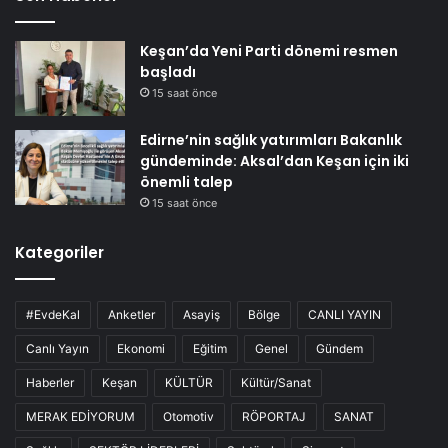
Keşan’da Yeni Parti dönemi resmen
başladı
15 saat önce
Edirne’nin sağlık yatırımları Bakanlık
gündeminde: Aksal’dan Keşan için iki
önemli talep
15 saat önce
Kategoriler
#EvdeKal
Anketler
Asayiş
Bölge
CANLI YAYIN
Canlı Yayın
Ekonomi
Eğitim
Genel
Gündem
Haberler
Keşan
KÜLTÜR
Kültür/Sanat
MERAK EDİYORUM
Otomotiv
RÖPORTAJ
SANAT