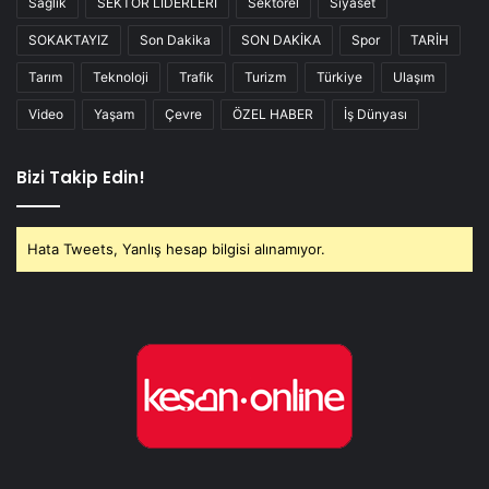
Sağlık
SEKTÖR LİDERLERİ
Sektörel
Siyaset
SOKAKTAYIZ
Son Dakika
SON DAKİKA
Spor
TARİH
Tarım
Teknoloji
Trafik
Turizm
Türkiye
Ulaşım
Video
Yaşam
Çevre
ÖZEL HABER
İş Dünyası
Bizi Takip Edin!
Hata Tweets, Yanlış hesap bilgisi alınamıyor.