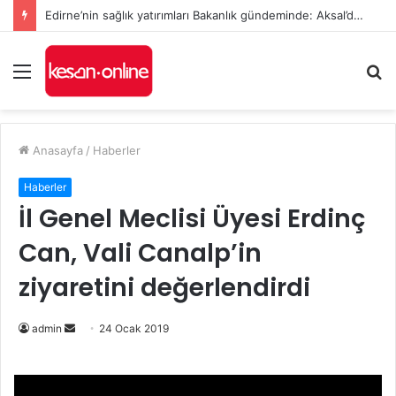
Edirne’nin sağlık yatırımları Bakanlık gündeminde: Aksal’dan Keşan için iki önemli talep
Menü
A
y
...
Anasayfa
/
Haberler
Haberler
İl Genel Meclisi Üyesi Erdinç
Can, Vali Canalp’in
ziyaretini değerlendirdi
admin
B
24 Ocak 2019
i
r
e