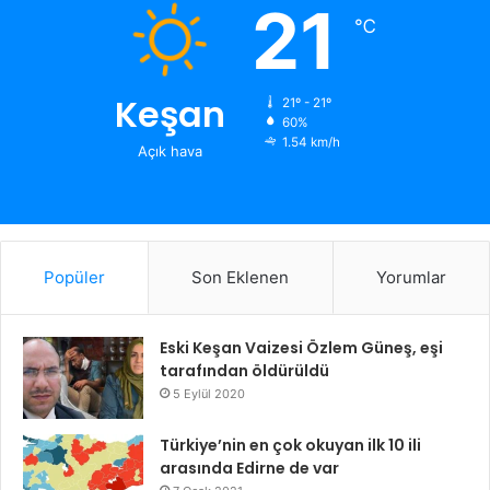
21
℃
Keşan
21º - 21º
60%
1.54 km/h
Açık hava
Popüler
Son Eklenen
Yorumlar
Eski Keşan Vaizesi Özlem Güneş, eşi
tarafından öldürüldü
5 Eylül 2020
Türkiye’nin en çok okuyan ilk 10 ili
arasında Edirne de var