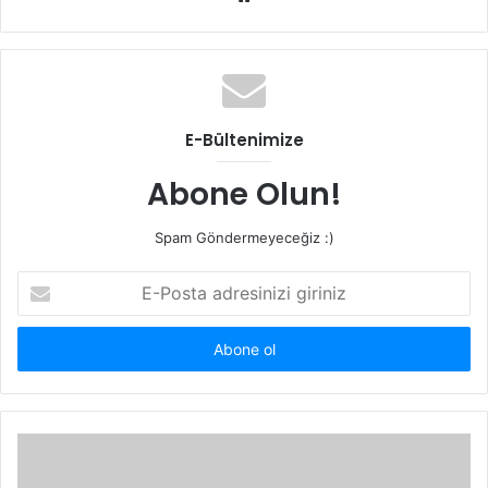
e
b
s
i
t
E-Bültenimize
e
s
Abone Olun!
i
Spam Göndermeyeceğiz :)
E
-
P
o
s
t
a
a
d