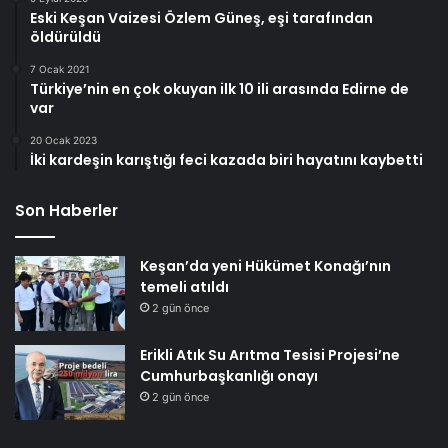
Eski Keşan Vaizesi Özlem Güneş, eşi tarafından
öldürüldü
7 Ocak 2021
Türkiye’nin en çok okuyan ilk 10 ili arasında Edirne de
var
20 Ocak 2023
İki kardeşin karıştığı feci kazada biri hayatını kaybetti
Son Haberler
Keşan’da yeni Hükümet Konağı’nın
temeli atıldı
2 gün önce
Erikli Atık Su Arıtma Tesisi Projesi’ne
Cumhurbaşkanlığı onayı
2 gün önce