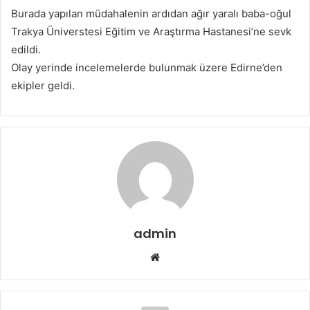
Burada yapılan müdahalenin ardıdan ağır yaralı baba-oğul
Trakya Üniverstesi Eğitim ve Araştırma Hastanesi’ne sevk
edildi.
Olay yerinde incelemelerde bulunmak üzere Edirne’den
ekipler geldi.
admin
W
e
b
s