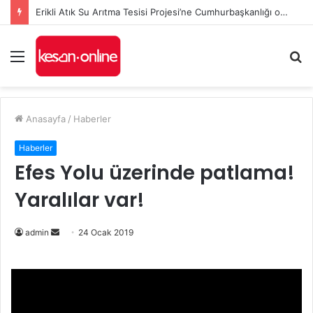
Erikli Atık Su Arıtma Tesisi Projesi’ne Cumhurbaşkanlığı onayı
Menü
A
y
...
Anasayfa
/
Haberler
Haberler
Efes Yolu üzerinde patlama!
Yaralılar var!
admin
B
24 Ocak 2019
i
r
e
-