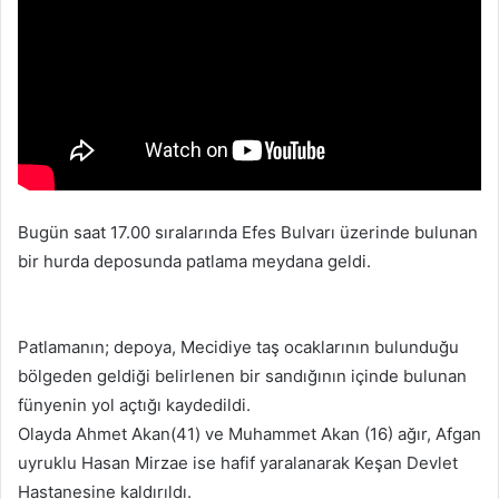
p
o
s
t
a
g
ö
n
d
Bugün saat 17.00 sıralarında Efes Bulvarı üzerinde bulunan
e
bir hurda deposunda patlama meydana geldi.
r
m
e
Patlamanın; depoya, Mecidiye taş ocaklarının bulunduğu
k
bölgeden geldiği belirlenen bir sandığının içinde bulunan
fünyenin yol açtığı kaydedildi.
Olayda Ahmet Akan(41) ve Muhammet Akan (16) ağır, Afgan
uyruklu Hasan Mirzae ise hafif yaralanarak Keşan Devlet
Hastanesine kaldırıldı.