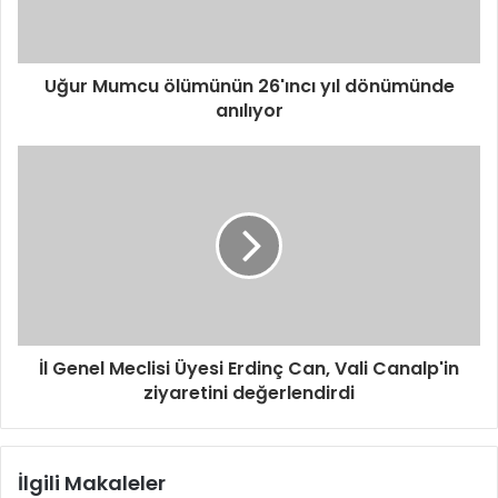
n
i
z
i
Uğur Mumcu ölümünün 26'ıncı yıl dönümünde
g
anılıyor
i
r
i
n
i
z
İl Genel Meclisi Üyesi Erdinç Can, Vali Canalp'in
ziyaretini değerlendirdi
İlgili Makaleler