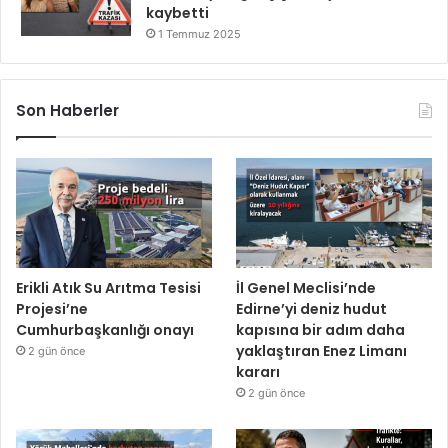
kaybetti
1 Temmuz 2025
Son Haberler
Erikli Atık Su Arıtma Tesisi
İl Genel Meclisi’nde
Projesi’ne
Edirne’yi deniz hudut
Cumhurbaşkanlığı onayı
kapısına bir adım daha
yaklaştıran Enez Limanı
2 gün önce
kararı
2 gün önce