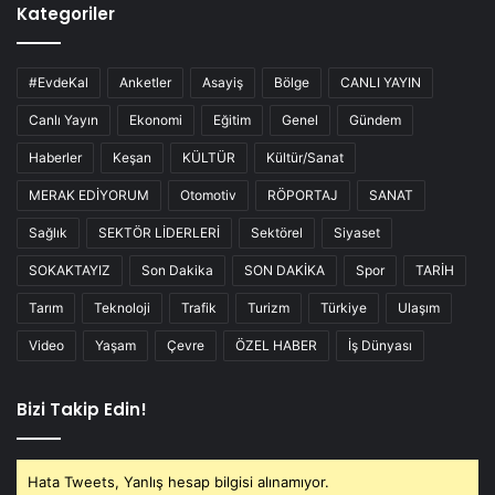
Kategoriler
#EvdeKal
Anketler
Asayiş
Bölge
CANLI YAYIN
Canlı Yayın
Ekonomi
Eğitim
Genel
Gündem
Haberler
Keşan
KÜLTÜR
Kültür/Sanat
MERAK EDİYORUM
Otomotiv
RÖPORTAJ
SANAT
Sağlık
SEKTÖR LİDERLERİ
Sektörel
Siyaset
SOKAKTAYIZ
Son Dakika
SON DAKİKA
Spor
TARİH
Tarım
Teknoloji
Trafik
Turizm
Türkiye
Ulaşım
Video
Yaşam
Çevre
ÖZEL HABER
İş Dünyası
Bizi Takip Edin!
Hata Tweets, Yanlış hesap bilgisi alınamıyor.