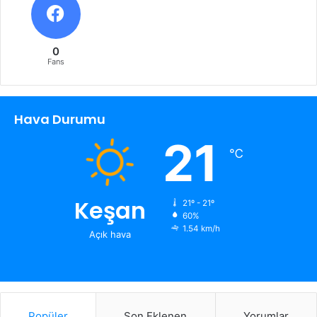
0
Fans
Hava Durumu
21
℃
Keşan
21º - 21º
60%
1.54 km/h
Açık hava
Popüler
Son Eklenen
Yorumlar