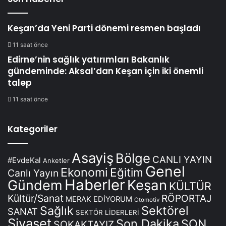
Keşan’da Yeni Parti dönemi resmen başladı
11 saat önce
Edirne’nin sağlık yatırımları Bakanlık
gündeminde: Aksal’dan Keşan için iki önemli
talep
11 saat önce
Kategoriler
Asayiş
Bölge
CANLI YAYIN
#EvdeKal
Anketler
Genel
Ekonomi
Eğitim
Canlı Yayın
Haberler
Keşan
Gündem
KÜLTÜR
Kültür/Sanat
RÖPORTAJ
MERAK EDİYORUM
Otomotiv
Sağlık
Sektörel
SANAT
SEKTÖR LİDERLERİ
Siyaset
Son Dakika
SON
SOKAKTAYIZ