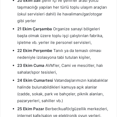
20 Ekim Salı
Şehir içi ve şehirler arası yolcu
taşımacılığı yapılan her türlü toplu ulaşım araçları
(okul servisleri dahil) ile havalimanı/gar/otogar
gibi yerler
21 Ekim Çarşamba
Organize sanayi bölgeleri
başta olmak üzere toplu işçi çalıştırılan fabrika,
işletme vb. yerler ile personel servisleri,
22 Ekim Perşembe
Tanılı ya da temaslı olması
nedeniyle izolasyona tabi tutulan kişiler,
23 Ekim Cuma
AVM’ler, Cami ve mescitler, halı
sahalar/spor tesisleri,
24 Ekim Cumartesi
Vatandaşlarımızın kalabalıklar
halinde bulunabildikleri kamuya açık alanlar
(cadde, sokak, park ve bahçeler, piknik alanları,
pazaryerleri, sahiller vb.)
25 Ekim Pazar
Berber/kuaför/güzellik merkezleri,
internet kafe/salon ve elektronik oyun yerleri,