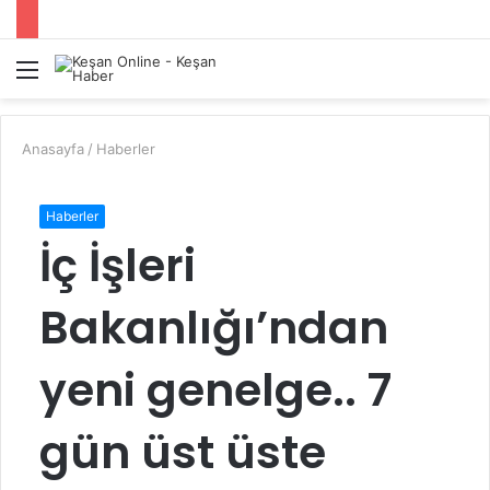
Menü
A
y
...
Anasayfa
/
Haberler
Haberler
İç İşleri
Bakanlığı’ndan
yeni genelge.. 7
gün üst üste