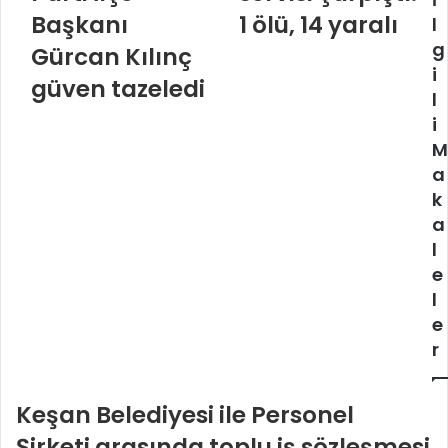
Başkanı
1 ölü, 14 yaralı
l
g
Gürcan Kılınç
i
güven tazeledi
l
i
M
a
k
a
l
e
l
e
r
Keşan Belediyesi ile Personel
Şirketi arasında toplu iş sözleşmesi