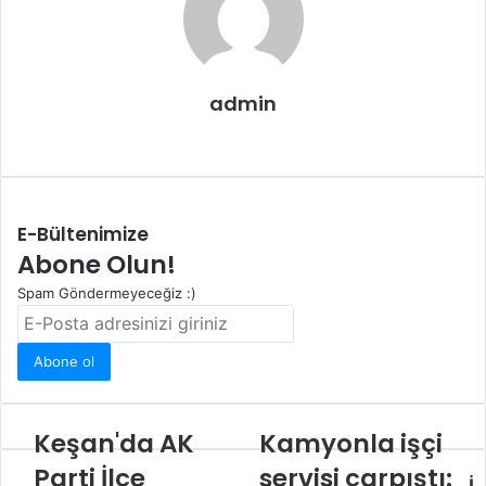
admin
Web
sitesi
E-Bültenimize
Abone Olun!
Spam Göndermeyeceğiz :)
E-
Posta
adresinizi
giriniz
Keşan'da AK
Kamyonla işçi
Parti İlçe
servisi çarpıştı:
İ