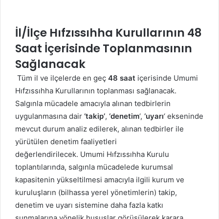
İl/İlçe Hıfzıssıhha Kurullarının 48
Saat İçerisinde Toplanmasının
Sağlanacak
Tüm il ve ilçelerde en geç
48 saat
içerisinde Umumi
Hıfzıssıhha Kurullarının toplanması sağlanacak.
Salgınla mücadele amacıyla alınan tedbirlerin
uygulanmasına dair
‘takip’
,
‘denetim
‘,
‘uyarı
‘ ekseninde
mevcut durum analiz edilerek, alınan tedbirler ile
yürütülen denetim faaliyetleri
değerlendirilecek. Umumi Hıfzıssıhha Kurulu
toplantılarında, salgınla mücadelede kurumsal
kapasitenin yükseltilmesi amacıyla ilgili kurum ve
kuruluşların (bilhassa yerel yönetimlerin) takip,
denetim ve uyarı sistemine daha fazla katkı
sunmalarına yönelik hususlar görüşülerek karara