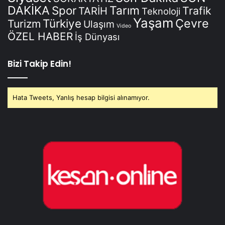
DAKİKA
Spor
Tarım
Trafik
TARİH
Teknoloji
Yaşam
Çevre
Türkiye
Turizm
Ulaşım
Video
ÖZEL HABER
İş Dünyası
Bizi Takip Edin!
Hata Tweets, Yanlış hesap bilgisi alınamıyor.