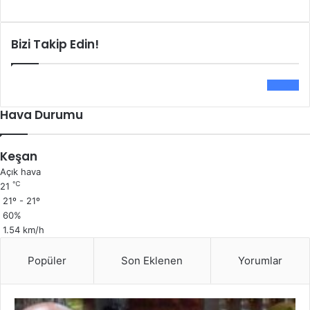
Bizi Takip Edin!
0
Fans
Hava Durumu
Keşan
Açık hava
℃
21
21º - 21º
60%
1.54 km/h
Popüler
Son Eklenen
Yorumlar