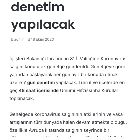
denetim
yapılacak
Bir
admin
18 Ekim 2020
e-
posta
İç İşleri Bakanlığı tarafından 81 İl Valiliğine Koronavirüs
göndermek
salgını konulu ek genelge gönderildi. Genelgeye göre
yarından başlayarak her gün ayrı bir konuda olmak
üzere
7 gün denetim
yapılacak. Tüm il ve ilçelerde en
geç
48 saat içerisinde
Umumi Hıfzıssıhha Kurulları
toplanacak.
Genelgede koronavirüs salgınının etkilerinin ve vaka
artışlarının tüm dünyada halen devam etmekte olduğu,
özellikle Avrupa kıtasında salgının seyrinde bir