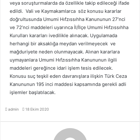
veya soruşturmalarda da özellikle takip edileceği ifade
edildi. Vali ve Kaymakamlarca söz konusu kararlar
doğrultusunda Umumi Hıfzıssıhha Kanununun 27’nci
ve 72’nci maddeleri uyarınca İl/İlçe Umumi Hıfzıssıhha
Kurulları kararları ivedilikle alınacak. Uygulamada
herhangi bir aksaklığa meydan verilmeyecek ve
mağduriyete neden olunmayacak. Alınan kararlara
uymayanlara Umumi Hıfzıssıhha Kanununun ilgili
maddeleri gereğince idari işlem tesis edilecek.
Konusu suç teşkil eden davranışlara ilişkin Türk Ceza
Kanununun 195 inci maddesi kapsamında gerekli adli
işlemler başlatılacak.
Bir
admin
18 Ekim 2020
e-
posta
göndermek