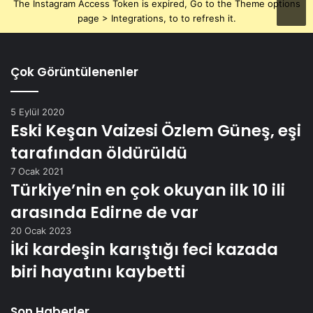
The Instagram Access Token is expired, Go to the Theme options
page > Integrations, to to refresh it.
Çok Görüntülenenler
5 Eylül 2020
Eski Keşan Vaizesi Özlem Güneş, eşi
tarafından öldürüldü
7 Ocak 2021
Türkiye’nin en çok okuyan ilk 10 ili
arasında Edirne de var
20 Ocak 2023
İki kardeşin karıştığı feci kazada
biri hayatını kaybetti
Son Haberler