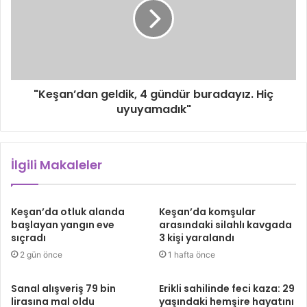
"Keşan’dan geldik, 4 gündür buradayız. Hiç
uyuyamadık"
İlgili Makaleler
Keşan’da otluk alanda
Keşan’da komşular
başlayan yangın eve
arasındaki silahlı kavgada
sıçradı
3 kişi yaralandı
2 gün önce
1 hafta önce
Sanal alışveriş 79 bin
Erikli sahilinde feci kaza: 29
lirasına mal oldu
yaşındaki hemşire hayatını