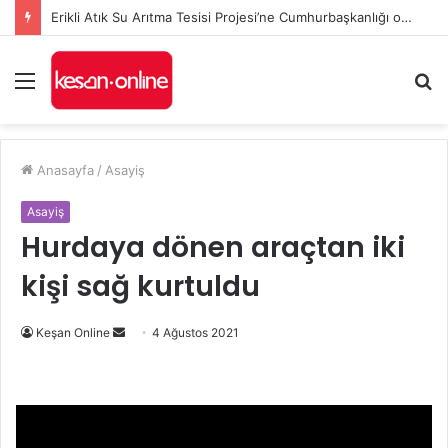
Erikli Atık Su Arıtma Tesisi Projesi’ne Cumhurbaşkanlığı onayı
Menü
A
y
...
Anasayfa
/
Asayiş
Asayiş
Hurdaya dönen araçtan iki
kişi sağ kurtuldu
Bir
Keşan Online
4 Ağustos 2021
e-
posta
göndermek