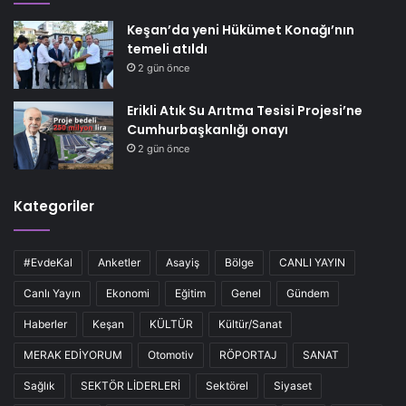
Keşan’da yeni Hükümet Konağı’nın
temeli atıldı
2 gün önce
Erikli Atık Su Arıtma Tesisi Projesi’ne
Cumhurbaşkanlığı onayı
2 gün önce
Kategoriler
#EvdeKal
Anketler
Asayiş
Bölge
CANLI YAYIN
Canlı Yayın
Ekonomi
Eğitim
Genel
Gündem
Haberler
Keşan
KÜLTÜR
Kültür/Sanat
MERAK EDİYORUM
Otomotiv
RÖPORTAJ
SANAT
Sağlık
SEKTÖR LİDERLERİ
Sektörel
Siyaset