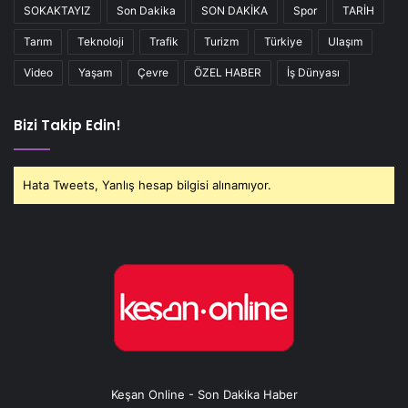
SOKAKTAYIZ
Son Dakika
SON DAKİKA
Spor
TARİH
Tarım
Teknoloji
Trafik
Turizm
Türkiye
Ulaşım
Video
Yaşam
Çevre
ÖZEL HABER
İş Dünyası
Bizi Takip Edin!
Hata Tweets, Yanlış hesap bilgisi alınamıyor.
Keşan Online - Son Dakika Haber