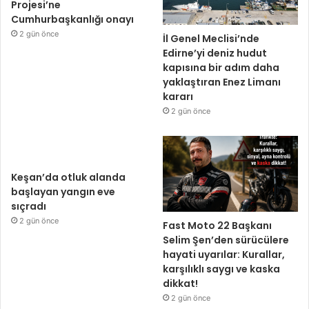
Projesi’ne
Cumhurbaşkanlığı onayı
2 gün önce
İl Genel Meclisi’nde
Edirne’yi deniz hudut
kapısına bir adım daha
yaklaştıran Enez Limanı
kararı
2 gün önce
Keşan’da otluk alanda
başlayan yangın eve
sıçradı
2 gün önce
Fast Moto 22 Başkanı
Selim Şen’den sürücülere
hayati uyarılar: Kurallar,
karşılıklı saygı ve kaska
dikkat!
2 gün önce