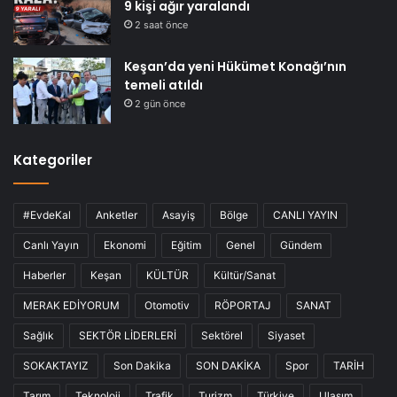
9 kişi ağır yaralandı
2 saat önce
Keşan’da yeni Hükümet Konağı’nın
temeli atıldı
2 gün önce
Kategoriler
#EvdeKal
Anketler
Asayiş
Bölge
CANLI YAYIN
Canlı Yayın
Ekonomi
Eğitim
Genel
Gündem
Haberler
Keşan
KÜLTÜR
Kültür/Sanat
MERAK EDİYORUM
Otomotiv
RÖPORTAJ
SANAT
Sağlık
SEKTÖR LİDERLERİ
Sektörel
Siyaset
SOKAKTAYIZ
Son Dakika
SON DAKİKA
Spor
TARİH
Tarım
Teknoloji
Trafik
Turizm
Türkiye
Ulaşım