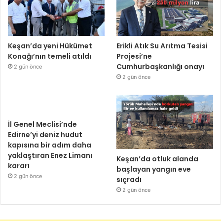
Keşan’da yeni Hükümet
Erikli Atık Su Arıtma Tesisi
Konağı’nın temeli atıldı
Projesi’ne
Cumhurbaşkanlığı onayı
2 gün önce
2 gün önce
İl Genel Meclisi’nde
Edirne’yi deniz hudut
kapısına bir adım daha
yaklaştıran Enez Limanı
Keşan’da otluk alanda
kararı
başlayan yangın eve
2 gün önce
sıçradı
2 gün önce