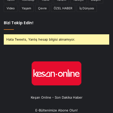
Video
Yaşam
Çevre
ÖZEL HABER
İş Dünyası
Bizi Takip Edin!
Hata Tweets, Yanlış hesap bilgisi alınamıyor.
Keşan Online - Son Dakika Haber
E-Bültenimize Abone Olun!