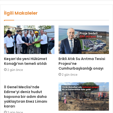
İlgili Makaleler
Keşan’da yeni Hükümet
Erikli Atık Su Arıtma Tesisi
Konağı’nın temeli atıldı
Projesi’ne
Cumhurbaşkanlığı onayı
2 gün önce
2 gün önce
İl Genel Meclisi’nde
Edirne’yi deniz hudut
kapısına bir adım daha
yaklaştıran Enez Limanı
kararı
2 gün önce