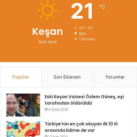
21
℃
Keşan
21º - 21º
60%
1.54 km/h
Açık hava
Popüler
Son Eklenen
Yorumlar
Eski Keşan Vaizesi Özlem Güneş, eşi
tarafından öldürüldü
5 Eylül 2020
Türkiye’nin en çok okuyan ilk 10 ili
arasında Edirne de var
7 Ocak 2021