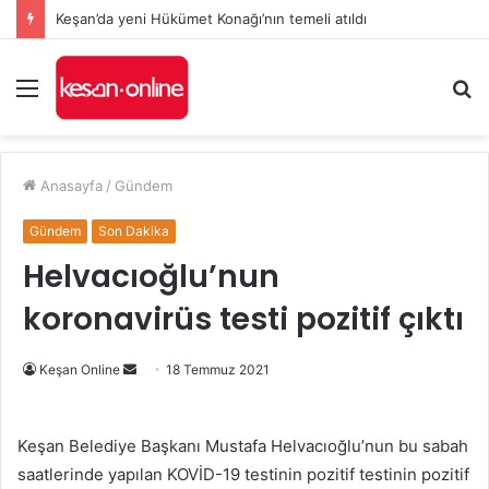
Keşan’da yeni Hükümet Konağı’nın temeli atıldı
Menü
A
y
...
Anasayfa
/
Gündem
Gündem
Son Dakika
Helvacıoğlu’nun
koronavirüs testi pozitif çıktı
Bir
Keşan Online
18 Temmuz 2021
e-
posta
Keşan Belediye Başkanı Mustafa Helvacıoğlu’nun bu sabah
göndermek
saatlerinde yapılan KOVİD-19 testinin pozitif testinin pozitif