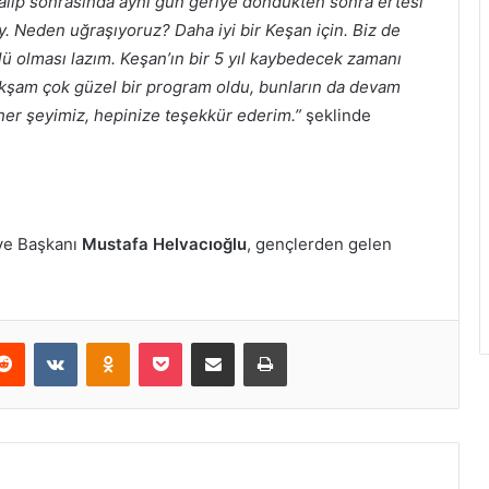
zi alıp sonrasında aynı gün geriye döndükten sonra ertesi
 Neden uğraşıyoruz? Daha iyi bir Keşan için. Biz de
lü olması lazım. Keşan’ın bir 5 yıl kaybedecek zamanı
akşam çok güzel bir program oldu, bunların da devam
her şeyimiz, hepinize teşekkür ederim.”
şeklinde
ye Başkanı
Mustafa Helvacıoğlu
, gençlerden gelen
erest
Reddit
VKontakte
Odnoklassniki
Pocket
E-Posta ile paylaş
Yazdır