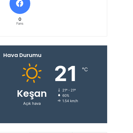
0
Fans
Hava Durumu
21
℃
Keşan
21º - 21º
60%
1.54 km/h
Açık hava