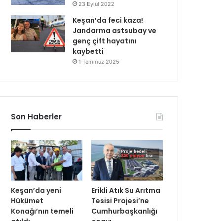
23 Eylül 2022
Keşan’da feci kaza!
Jandarma astsubay ve
genç çift hayatını
kaybetti
1 Temmuz 2025
Son Haberler
Keşan’da yeni
Erikli Atık Su Arıtma
Hükümet
Tesisi Projesi’ne
Konağı’nın temeli
Cumhurbaşkanlığı