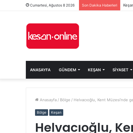
Keşan
Cumartesi, Ağustos 8 2026
Son Dakika Haberleri
ANASAYFA
GÜNDEM
KEŞAN
SIYASET
Anasayfa
/
Bölge
/
Helvacıoğlu, Kent Müzesi’nde ge
Bölge
Keşan
Helvacıoğlu, Ke