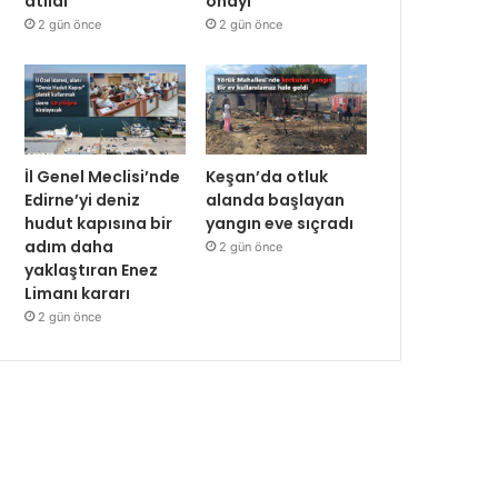
atıldı
onayı
2 gün önce
2 gün önce
İl Genel Meclisi’nde
Keşan’da otluk
Edirne’yi deniz
alanda başlayan
hudut kapısına bir
yangın eve sıçradı
adım daha
2 gün önce
yaklaştıran Enez
Limanı kararı
2 gün önce