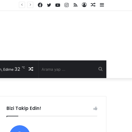
Facebook
Twitter
YouTube
Instagram
RSS
Kayıt
Rastgele
Kenar
Ol
Makale
Bölmesi
℃
32
Rastgele
Arama
, Edirne
Makale
yap
...
Bizi Takip Edin!