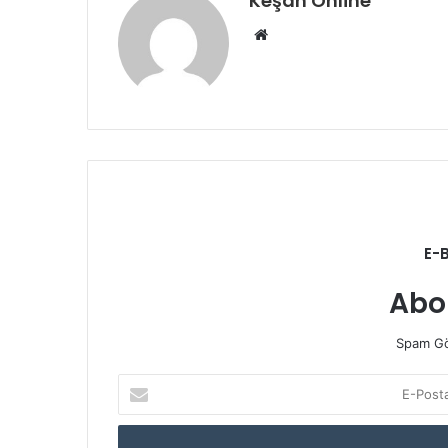
Keşan Online
Web
sitesi
E-
Abo
Spam Gö
E-
Posta
adresinizi
giriniz