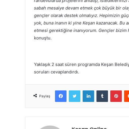
randevularda projelerini anlatıp, istediklerini
sabah mesaiye devam etmek çok büyük bir olay.
gençler olarak destek olmalıyız. Hepimizin güç
yok, buna inanın ki yine Keşan kazanacak. Bu 
etmesi gerektiğine inanıyorum. Gençler bizim 
konuştu.
Yaklaşık 2 saat süren programda Keşan Beledi
soruları cevaplandırdı.
Facebook
Twitter
LinkedIn
Tumblr
Pint
Paylaş