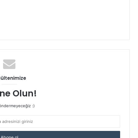
Bültenimize
ne Olun!
ndermeyeceğiz :)