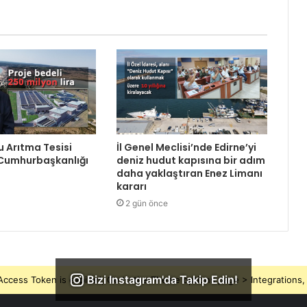
Su Arıtma Tesisi
İl Genel Meclisi’nde Edirne’yi
 Cumhurbaşkanlığı
deniz hudut kapısına bir adım
daha yaklaştıran Enez Limanı
kararı
2 gün önce
Bizi Instagram'da Takip Edin!
ccess Token is expired, Go to the Theme options page > Integrations, t