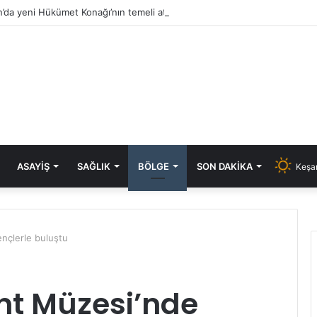
’da yeni Hükümet Konağı’nın temeli atıldı
ASAYIŞ
SAĞLIK
BÖLGE
SON DAKIKA
Keşan
nçlerle buluştu
nt Müzesi’nde