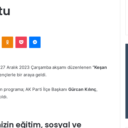
tu
VKontakte
Odnoklassniki
Pocket
Messenger
, 27 Aralık 2023 Çarşamba akşamı düzenlenen
“Keşan
çlerle bir araya geldi.
an programa; AK Parti İlçe Başkanı
Gürcan Kılınç
,
ıldı.
zin eğitim, sosyal ve