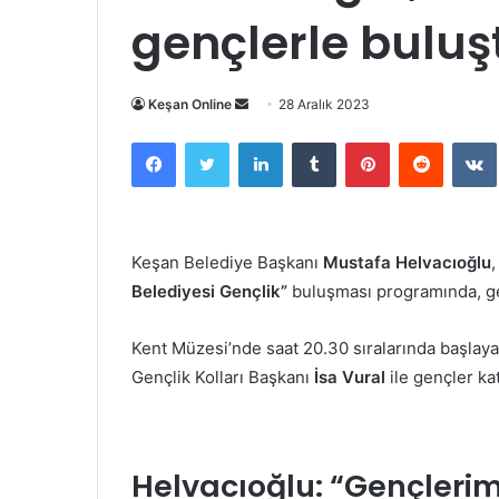
gençlerle buluş
Bir
Keşan Online
28 Aralık 2023
e-
Facebook
Twitter
LinkedIn
Tumblr
Pinterest
Reddit
posta
göndermek
Keşan Belediye Başkanı
Mustafa Helvacıoğlu
Belediyesi Gençlik”
buluşması programında, gen
Kent Müzesi’nde saat 20.30 sıralarında başlay
Gençlik Kolları Başkanı
İsa Vural
ile gençler kat
Helvacıoğlu: “
Gençlerimi