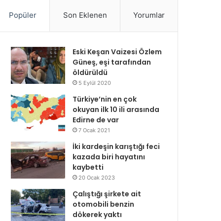
Popüler
Son Eklenen
Yorumlar
Eski Keşan Vaizesi Özlem
Güneş, eşi tarafından
öldürüldü
5 Eylül 2020
Türkiye’nin en çok
okuyan ilk 10 ili arasında
Edirne de var
7 Ocak 2021
İki kardeşin karıştığı feci
kazada biri hayatını
kaybetti
20 Ocak 2023
Çalıştığı şirkete ait
otomobili benzin
dökerek yaktı