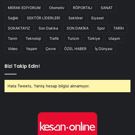
MERAK EDİYORUM
Otomotiv
RÖPORTAJ
SANAT
Sağlık
SEKTÖR LİDERLERİ
Sektörel
Siyaset
SOKAKTAYIZ
Son Dakika
SON DAKİKA
Spor
TARİH
Tarım
Teknoloji
Trafik
Turizm
Türkiye
Ulaşım
Video
Yaşam
Çevre
ÖZEL HABER
İş Dünyası
Bizi Takip Edin!
Hata Tweets, Yanlış hesap bilgisi alınamıyor.