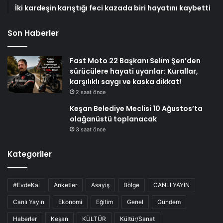
İki kardeşin karıştığı feci kazada biri hayatını kaybetti
Son Haberler
Fast Moto 22 Başkanı Selim Şen’den
sürücülere hayati uyarılar: Kurallar,
karşılıklı saygı ve kaska dikkat!
2 saat önce
Keşan Belediye Meclisi 10 Ağustos’ta
olağanüstü toplanacak
3 saat önce
Kategoriler
#EvdeKal
Anketler
Asayiş
Bölge
CANLI YAYIN
Canlı Yayın
Ekonomi
Eğitim
Genel
Gündem
Haberler
Keşan
KÜLTÜR
Kültür/Sanat