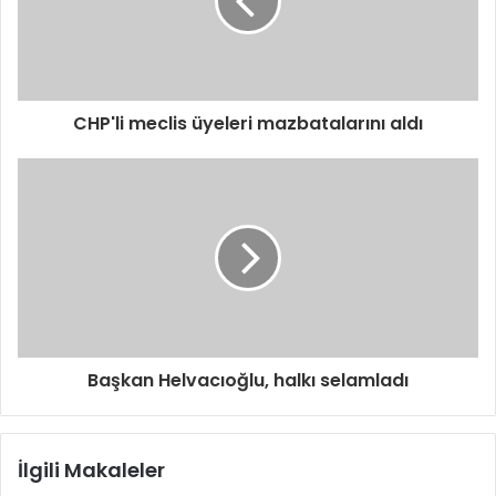
s
i
n
i
z
i
CHP'li meclis üyeleri mazbatalarını aldı
g
i
r
i
n
i
z
Başkan Helvacıoğlu, halkı selamladı
İlgili Makaleler