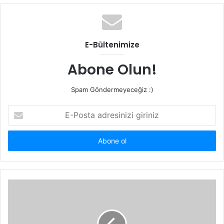
b
s
i
t
E-Bültenimize
e
s
Abone Olun!
i
Spam Göndermeyeceğiz :)
E
-
P
o
s
t
a
a
d
r
e