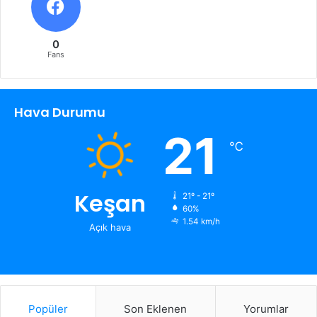
0
Fans
Hava Durumu
21
℃
Keşan
21º - 21º
60%
1.54 km/h
Açık hava
Popüler
Son Eklenen
Yorumlar