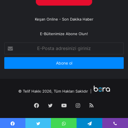
Keşan Online - Son Dakika Haber
E-Bültenimize Abone Olun!
E-
Posta
adresinizi
giriniz
© Telif Hakkı 2026, Tüm Hakları Saklıdır |
Facebook
Twitter
YouTube
Instagram
RSS