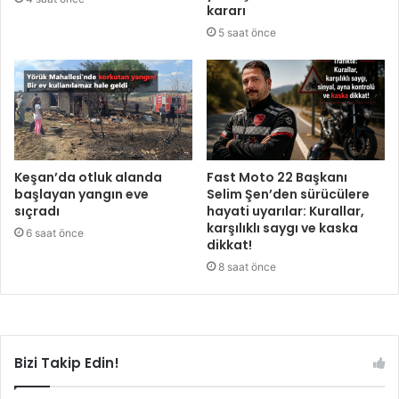
kararı
5 saat önce
Keşan’da otluk alanda
Fast Moto 22 Başkanı
başlayan yangın eve
Selim Şen’den sürücülere
sıçradı
hayati uyarılar: Kurallar,
karşılıklı saygı ve kaska
6 saat önce
dikkat!
8 saat önce
Bizi Takip Edin!