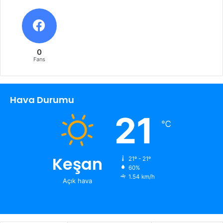
0
Fans
Hava Durumu
21
℃
Keşan
21º - 21º
60%
1.54 km/h
Açık hava