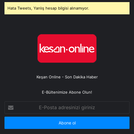
Hata Tweets, Yanlış hesap bilgisi alınamıyor.
Keşan Online - Son Dakika Haber
E-Bültenimize Abone Olun!
E-
Posta
adresinizi
giriniz