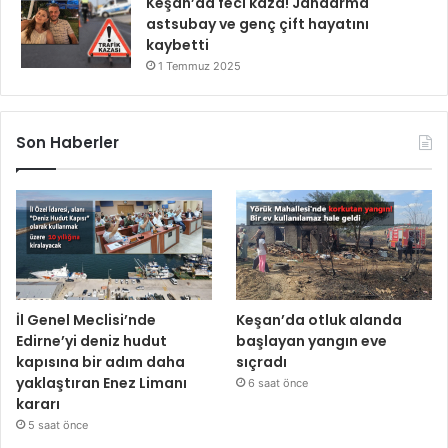
Keşan’da feci kaza! Jandarma
astsubay ve genç çift hayatını
kaybetti
1 Temmuz 2025
Son Haberler
İl Genel Meclisi’nde
Keşan’da otluk alanda
Edirne’yi deniz hudut
başlayan yangın eve
kapısına bir adım daha
sıçradı
yaklaştıran Enez Limanı
6 saat önce
kararı
5 saat önce