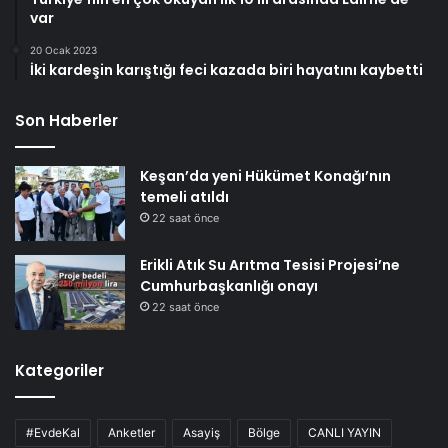
var
20 Ocak 2023
İki kardeşin karıştığı feci kazada biri hayatını kaybetti
Son Haberler
Keşan’da yeni Hükümet Konağı’nın
temeli atıldı
22 saat önce
Erikli Atık Su Arıtma Tesisi Projesi’ne
Cumhurbaşkanlığı onayı
22 saat önce
Kategoriler
#EvdeKal
Anketler
Asayiş
Bölge
CANLI YAYIN