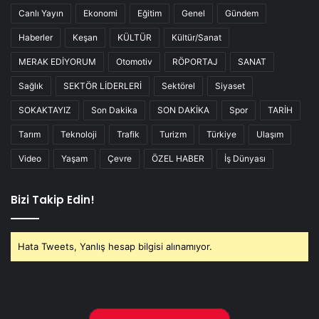
Canlı Yayın
Ekonomi
Eğitim
Genel
Gündem
Haberler
Keşan
KÜLTÜR
Kültür/Sanat
MERAK EDİYORUM
Otomotiv
RÖPORTAJ
SANAT
Sağlık
SEKTÖR LİDERLERİ
Sektörel
Siyaset
SOKAKTAYIZ
Son Dakika
SON DAKİKA
Spor
TARİH
Tarım
Teknoloji
Trafik
Turizm
Türkiye
Ulaşım
Video
Yaşam
Çevre
ÖZEL HABER
İş Dünyası
Bizi Takip Edin!
Hata Tweets, Yanlış hesap bilgisi alınamıyor.