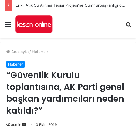
Erikli Atık Su Arıtma Tesisi Projesi’ne Cumhurbaşkanlığı onayı
Menü
A
y
...
Anasayfa
/
Haberler
Haberler
“Güvenlik Kurulu
toplantısına, AK Parti genel
başkan yardımcıları neden
katıldı?”
Bir
admin
10 Ekim 2019
e-