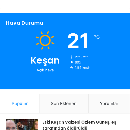
Hava Durumu
21
℃
Keşan
21º - 21º
60%
1.54 km/h
Açık hava
Popüler
Son Eklenen
Yorumlar
Eski Keşan Vaizesi Özlem Güneş, eşi
tarafından öldürüldü