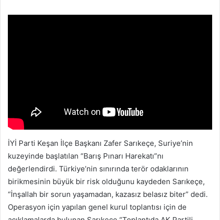
posta
göndermek
İYİ Parti Keşan İlçe Başkanı Zafer Sarıkeçe, Suriye’nin
kuzeyinde başlatılan “Barış Pınarı Harekatı”nı
değerlendirdi. Türkiye’nin sınırında terör odaklarının
birikmesinin büyük bir risk olduğunu kaydeden Sarıkeçe,
“İnşallah bir sorun yaşamadan, kazasız belasız biter” dedi.
Operasyon için yapılan genel kurul toplantısı için de
açıklamalarda bulunan Sarıkeçe “Toplantıda AK Partili