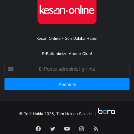
Keşan Online - Son Dakika Haber
E-Bültenimize Abone Olun!
E-
Posta
adresinizi
giriniz
© Telif Hakkı 2026, Tüm Hakları Saklıdır |
Facebook
Twitter
YouTube
Instagram
RSS