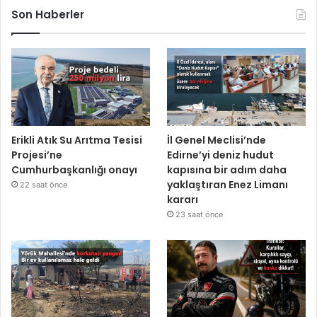
Son Haberler
Erikli Atık Su Arıtma Tesisi
İl Genel Meclisi’nde
Projesi’ne
Edirne’yi deniz hudut
Cumhurbaşkanlığı onayı
kapısına bir adım daha
yaklaştıran Enez Limanı
22 saat önce
kararı
23 saat önce