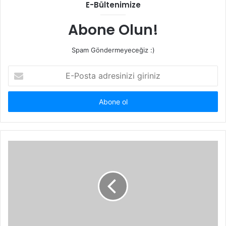
E-Bültenimize
Abone Olun!
Spam Göndermeyeceğiz :)
E-
Posta
adresinizi
giriniz