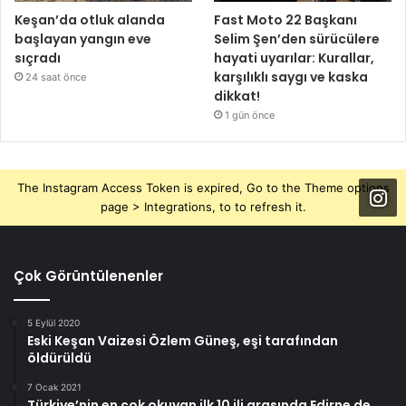
Keşan’da otluk alanda
Fast Moto 22 Başkanı
başlayan yangın eve
Selim Şen’den sürücülere
sıçradı
hayati uyarılar: Kurallar,
karşılıklı saygı ve kaska
24 saat önce
dikkat!
1 gün önce
The Instagram Access Token is expired, Go to the Theme options
page > Integrations, to to refresh it.
Çok Görüntülenenler
5 Eylül 2020
Eski Keşan Vaizesi Özlem Güneş, eşi tarafından
öldürüldü
7 Ocak 2021
Türkiye’nin en çok okuyan ilk 10 ili arasında Edirne de