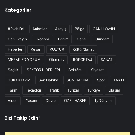
Kategoriler
#EvdeKal
Anketler
Asayiş
Bölge
CANLI YAYIN
Canlı Yayın
Ekonomi
Eğitim
Genel
Gündem
Haberler
Keşan
KÜLTÜR
Kültür/Sanat
MERAK EDİYORUM
Otomotiv
RÖPORTAJ
SANAT
Sağlık
SEKTÖR LİDERLERİ
Sektörel
Siyaset
SOKAKTAYIZ
Son Dakika
SON DAKİKA
Spor
TARİH
Tarım
Teknoloji
Trafik
Turizm
Türkiye
Ulaşım
Video
Yaşam
Çevre
ÖZEL HABER
İş Dünyası
Bizi Takip Edin!