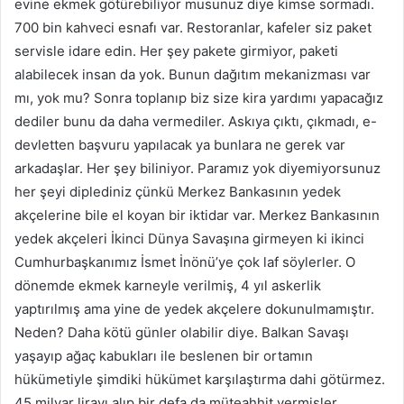
evine ekmek götürebiliyor musunuz diye kimse sormadı.
700 bin kahveci esnafı var. Restoranlar, kafeler siz paket
servisle idare edin. Her şey pakete girmiyor, paketi
alabilecek insan da yok. Bunun dağıtım mekanizması var
mı, yok mu? Sonra toplanıp biz size kira yardımı yapacağız
dediler bunu da daha vermediler. Askıya çıktı, çıkmadı, e-
devletten başvuru yapılacak ya bunlara ne gerek var
arkadaşlar. Her şey biliniyor. Paramız yok diyemiyorsunuz
her şeyi diplediniz çünkü Merkez Bankasının yedek
akçelerine bile el koyan bir iktidar var. Merkez Bankasının
yedek akçeleri İkinci Dünya Savaşına girmeyen ki ikinci
Cumhurbaşkanımız İsmet İnönü’ye çok laf söylerler. O
dönemde ekmek karneyle verilmiş, 4 yıl askerlik
yaptırılmış ama yine de yedek akçelere dokunulmamıştır.
Neden? Daha kötü günler olabilir diye. Balkan Savaşı
yaşayıp ağaç kabukları ile beslenen bir ortamın
hükümetiyle şimdiki hükümet karşılaştırma dahi götürmez.
45 milyar lirayı alıp bir defa da müteahhit vermişler.