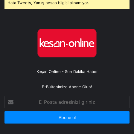
Hata Tweets, Yanlış hesap bilgisi alınamıyor.
Keşan Online - Son Dakika Haber
E-Bültenimize Abone Olun!
E-
Posta
adresinizi
giriniz