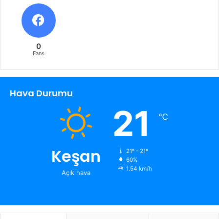
0
Fans
Hava Durumu
21
℃
Keşan
21º - 21º
60%
1.54 km/h
Açık hava