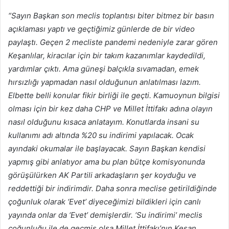
“Sayın Başkan son meclis toplantısı biter bitmez bir basın
açıklaması yaptı ve geçtiğimiz günlerde de bir video
paylaştı. Geçen 2 mecliste pandemi nedeniyle zarar gören
Keşanlılar, kiracılar için bir takım kazanımlar kaydedildi,
yardımlar çıktı. Ama güneşi balçıkla sıvamadan, emek
hırsızlığı yapmadan nasıl olduğunun anlatılması lazım.
Elbette belli konular fikir birliği ile geçti. Kamuoynun bilgisi
olması için bir kez daha CHP ve Millet İttifakı adına olayın
nasıl olduğunu kısaca anlatayım. Konutlarda insani su
kullanımı adı altında %20 su indirimi yapılacak. Ocak
ayındaki okumalar ile başlayacak. Sayın Başkan kendisi
yapmış gibi anlatıyor ama bu plan bütçe komisyonunda
görüşülürken AK Partili arkadaşların şer koyduğu ve
reddettiği bir indirimdir. Daha sonra meclise getirildiğinde
çoğunluk olarak ‘Evet’ diyeceğimizi bildikleri için canlı
yayında onlar da ‘Evet’ demişlerdir. ‘Su indirimi’ meclis
çoğunluğu ile de geçmiş olsa Millet İttifakı’nın Keşan