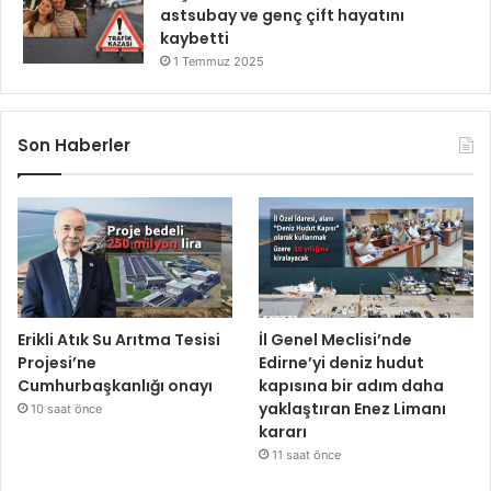
astsubay ve genç çift hayatını
kaybetti
1 Temmuz 2025
Son Haberler
Erikli Atık Su Arıtma Tesisi
İl Genel Meclisi’nde
Projesi’ne
Edirne’yi deniz hudut
Cumhurbaşkanlığı onayı
kapısına bir adım daha
yaklaştıran Enez Limanı
10 saat önce
kararı
11 saat önce