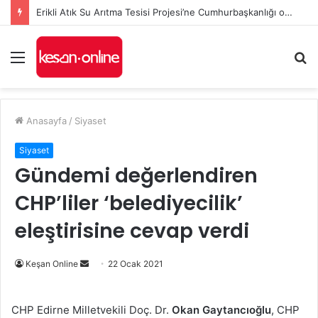
Erikli Atık Su Arıtma Tesisi Projesi’ne Cumhurbaşkanlığı onayı
Menü
A
y
...
Anasayfa
/
Siyaset
Siyaset
Gündemi değerlendiren
CHP’liler ‘belediyecilik’
eleştirisine cevap verdi
Bir
Keşan Online
22 Ocak 2021
e-
posta
CHP Edirne Milletvekili Doç. Dr.
Okan Gaytancıoğlu
, CHP
göndermek