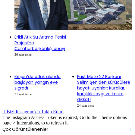
21 saat önce
Erikli Atık Su Arıtma Tesisi
Projesi’ne
Cumhurbaşkanlığı onayı
20 saat önce
Keşan’da otluk alanda
Fast Moto 22 Başkanı
başlayan yangın eve
Selim Şen’den sürücülere
sıçradı
hayati uyarılar: Kurallar,
karşılıklı saygı ve kaska
21 saat önce
dikkat!
24 saat önce
Bizi Instagram'da Takip Edin!
The Instagram Access Token is expired, Go to the Theme options
page > Integrations, to to refresh it.
Çok Görüntülenenler