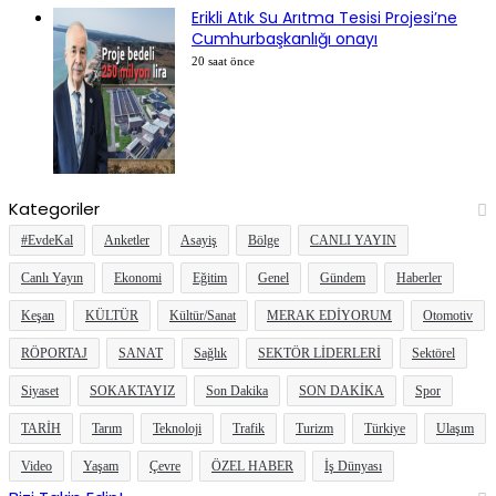
Erikli Atık Su Arıtma Tesisi Projesi’ne
Cumhurbaşkanlığı onayı
20 saat önce
Kategoriler
#EvdeKal
Anketler
Asayiş
Bölge
CANLI YAYIN
Canlı Yayın
Ekonomi
Eğitim
Genel
Gündem
Haberler
Keşan
KÜLTÜR
Kültür/Sanat
MERAK EDİYORUM
Otomotiv
RÖPORTAJ
SANAT
Sağlık
SEKTÖR LİDERLERİ
Sektörel
Siyaset
SOKAKTAYIZ
Son Dakika
SON DAKİKA
Spor
TARİH
Tarım
Teknoloji
Trafik
Turizm
Türkiye
Ulaşım
Video
Yaşam
Çevre
ÖZEL HABER
İş Dünyası