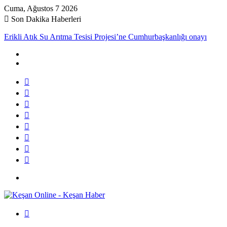
Cuma, Ağustos 7 2026
Son Dakika Haberleri
Erikli Atık Su Arıtma Tesisi Projesi’ne Cumhurbaşkanlığı onayı
Kenar
Bölmesi
Rastgele
Makale
Kayıt
Ol
RSS
Instagram
YouTube
Twitter
Facebook
Menü
Arama
yap