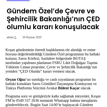
Gündem Özel’de Çevre ve
Şehircilik Bakanlığı’nın ÇED
olumlu kararı konuşulacak
Bir
admin
30 Haziran 2020
e-
posta
Keşan gündeminin önemli başlıklarının ele alındığı ve enine
boyuna değerlendirildiği Gündem Özel programının bu haftaki
göndermek
konusu; Saros Körfezi, Sazlıdere bölgesinde BOTAŞ
tarafından yapılması planlanan FSRU Likit Doğalgaz Taşıma
Yükleme Liman projesine, Çevre ve Şehircilik Bakanlığı’nın
yeniden “ÇED Olumlu” kararı vermesi olacak.
Orçun Oğuz
‘un sunduğu ve canlı yayınlanan programın bu
haftaki konukları Saros Gönülleri Dayanışma Komisyonu ve
Trakya Platformu Sözcüsü Avukat
Bülent Kaçar
olacak.
Programa soru ve görüşleriyle katkı sağlamak isteyenler, Keşan
FM’in 0549 537 2636 numaralı Whatsapp hattına mesajlarını
gönderebilecek. Bugün Saat 14:00’te başlayacak Gündem