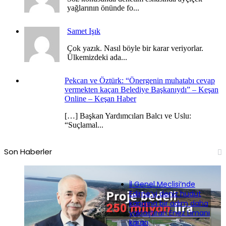
yağlarının önünde fo...
Samet Işık
Çok yazık. Nasıl böyle bir karar veriyorlar.
Ülkemizdeki ada...
Pekcan ve Öztürk: “Önergenin muhatabı cevap
vermekten kaçan Belediye Başkanıydı” – Keşan
Online – Keşan Haber
[…] Başkan Yardımcıları Balcı ve Uslu:
“Suçlamal...
Son Haberler
İl Genel Meclisi’nde
Edirne’yi deniz hudut
kapısına bir adım daha
yaklaştıran Enez Limanı
kararı