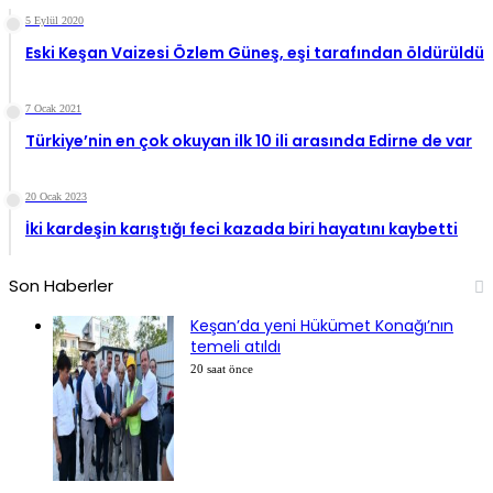
5 Eylül 2020
Eski Keşan Vaizesi Özlem Güneş, eşi tarafından öldürüldü
7 Ocak 2021
Türkiye’nin en çok okuyan ilk 10 ili arasında Edirne de var
20 Ocak 2023
İki kardeşin karıştığı feci kazada biri hayatını kaybetti
Son Haberler
Keşan’da yeni Hükümet Konağı’nın
temeli atıldı
20 saat önce