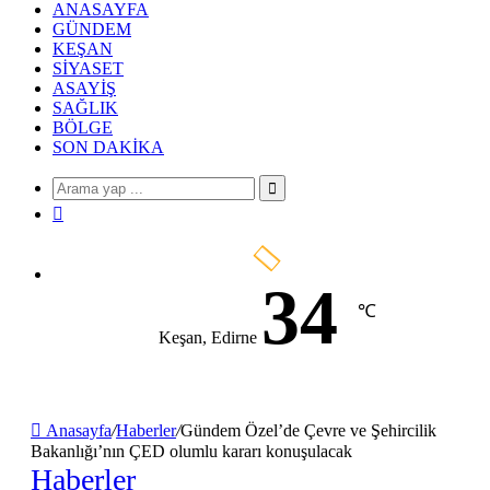
...
ANASAYFA
GÜNDEM
KEŞAN
SIYASET
ASAYIŞ
SAĞLIK
BÖLGE
SON DAKIKA
Arama
Rastgele
yap
Makale
...
34
℃
Keşan, Edirne
Anasayfa
/
Haberler
/
Gündem Özel’de Çevre ve Şehircilik
Bakanlığı’nın ÇED olumlu kararı konuşulacak
Haberler