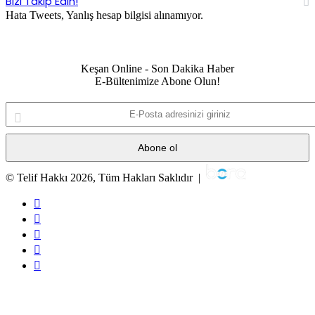
Bizi Takip Edin!
Hata Tweets, Yanlış hesap bilgisi alınamıyor.
Keşan Online - Son Dakika Haber
E-Bültenimize Abone Olun!
E-
Posta
adresinizi
giriniz
© Telif Hakkı 2026, Tüm Hakları Saklıdır |
Facebook
Twitter
YouTube
Instagram
RSS