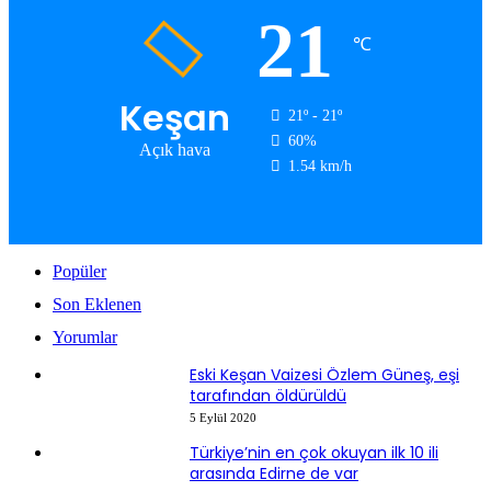
21
℃
Keşan
21º - 21º
60%
Açık hava
1.54 km/h
Popüler
Son Eklenen
Yorumlar
Eski Keşan Vaizesi Özlem Güneş, eşi
tarafından öldürüldü
5 Eylül 2020
Türkiye’nin en çok okuyan ilk 10 ili
arasında Edirne de var