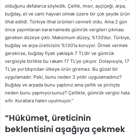
olduğunu defalarca söyledik. Çeltik, mısır, ayçiçeği, arpa,
buğday, et ve canlı hayvan olmak üzere bir çok şeyde ürün
ithal edildi. Türkiye ithal ürünleri cenneti oldu. Ama 2 gün
önce yayımlanan kararnamede gümrük vergileri çıkması
gereken düzeye çıktı. Maksimum düzey, %130’dur. Türkiye,
buğday ve arpa üreticisini %130’la koruyor. Örnek vermek
gerekirse, buğday fiyatı yaklaşık 7 TL’dir ve gümrük
vergisiyle birlikte bu rakam 17 TL’ye çıkıyor. Dolayısıyla, 17
TL’ye yurtdışından ülkeye ürün giremez. Bu güzel bir
uygulamadır. Peki, bunu neden 3 yıldır uygulamadınız?
Buğday ve arpada bunu yaptınız ama çeltik ve pirinçte
neden bunu yapmıyorsunuz? Çeltikte, gümrük vergisi hala
sıfır. Kurallara halen uyulmuyor.”
“Hükümet, üreticinin
beklentisini aşağıya çekmek