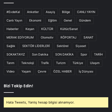
#EvdeKal
Anketler
Asayiş
Bölge
CANLI YAYIN
Canlı Yayın
Ekonomi
Eğitim
Genel
Gündem
Haberler
Keşan
KÜLTÜR
Kültür/Sanat
MERAK EDİYORUM
Otomotiv
RÖPORTAJ
SANAT
Sağlık
SEKTÖR LİDERLERİ
Sektörel
Siyaset
SOKAKTAYIZ
Son Dakika
SON DAKİKA
Spor
TARİH
Tarım
Teknoloji
Trafik
Turizm
Türkiye
Ulaşım
Video
Yaşam
Çevre
ÖZEL HABER
İş Dünyası
Bizi Takip Edin!
Hata Tweets, Yanlış hesap bilgisi alınamıyor.