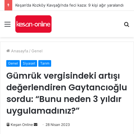
Keşan’da Kozköy Kavşağı’nda feci kaza: 9 kişi ağır yaralandı
Menü
A
y
...
Anasayfa
/
Genel
Genel
Siyaset
Tarım
Gümrük vergisindeki artışı
değerlendiren Gaytancıoğlu
sordu: “Bunu neden 3 yıldır
uygulamadınız?”
Bir
Keşan Online
28 Nisan 2023
e-