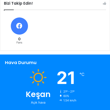
Bizi Takip Edin!
0
Fans
Hava Durumu
21
℃
Keşan
21º - 21º
60%
1.54 km/h
Açık hava