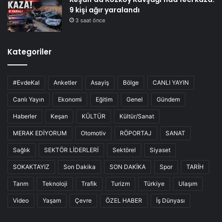
9 kişi ağır yaralandı
3 saat önce
Kategoriler
#EvdeKal
Anketler
Asayiş
Bölge
CANLI YAYIN
Canlı Yayın
Ekonomi
Eğitim
Genel
Gündem
Haberler
Keşan
KÜLTÜR
Kültür/Sanat
MERAK EDİYORUM
Otomotiv
RÖPORTAJ
SANAT
Sağlık
SEKTÖR LİDERLERİ
Sektörel
Siyaset
SOKAKTAYIZ
Son Dakika
SON DAKİKA
Spor
TARİH
Tarım
Teknoloji
Trafik
Turizm
Türkiye
Ulaşım
Video
Yaşam
Çevre
ÖZEL HABER
İş Dünyası