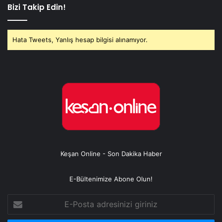
Bizi Takip Edin!
Hata Tweets, Yanlış hesap bilgisi alınamıyor.
Keşan Online - Son Dakika Haber
E-Bültenimize Abone Olun!
E-
Posta
adresinizi