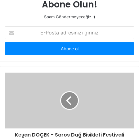
Abone Olun!
Spam Göndermeyeceğiz :)
E-
Posta
adresinizi
giriniz
Keşan DOÇEK - Saros Dağ Bisikleti Festivali