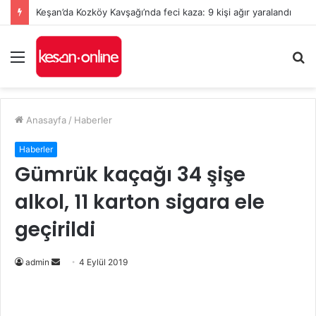
Keşan’da Kozköy Kavşağı’nda feci kaza: 9 kişi ağır yaralandı
Menü
A
y
...
Anasayfa
/
Haberler
Haberler
Gümrük kaçağı 34 şişe
alkol, 11 karton sigara ele
geçirildi
Bir
admin
4 Eylül 2019
e-
posta
göndermek