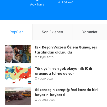
1.54 km/h
Açık hava
Popüler
Son Eklenen
Yorumlar
Eski Keşan Vaizesi Özlem Güneş, eşi
tarafından öldürüldü
5 Eylül 2020
Türkiye’nin en çok okuyan ilk 10 ili
arasında Edirne de var
7 Ocak 2021
İki kardeşin karıştığı feci kazada biri
hayatını kaybetti
20 Ocak 2023