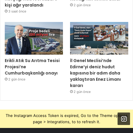
kişi ağır yaralandı
2 gün önce
3 saat önce
Erikli Atık Su Arıtma Tesisi
İl Genel Meclisi’nde
Projesi’ne
Edirne’yi deniz hudut
Cumhurbaşkanlığı onayı
kapısına bir adım daha
yaklaştıran Enez Limanı
2 gün önce
kararı
2 gün önce
The Instagram Access Token is expired, Go to the Theme options
page > Integrations, to to refresh it.