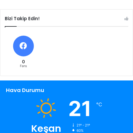
Bizi Takip Edin!
0
Fans
Hava Durumu
21
℃
Keşan
21º - 21º
60%