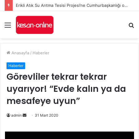
Erikli Atık Su Arıtma Tesisi Projesi’ne Cumhurbaşkanlığı onayı
Menü
A
y
...
Anasayfa
/
Haberler
Haberler
Görevliler tekrar tekrar
uyarıyor! “Evde kalın ya da
mesafeye uyun”
Bir
admin
31 Mart 2020
e-
posta
göndermek