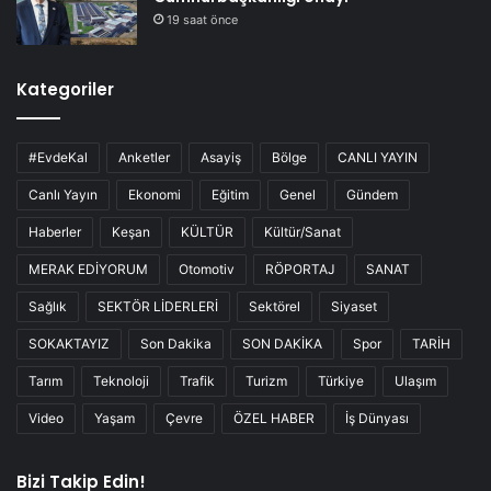
19 saat önce
Kategoriler
#EvdeKal
Anketler
Asayiş
Bölge
CANLI YAYIN
Canlı Yayın
Ekonomi
Eğitim
Genel
Gündem
Haberler
Keşan
KÜLTÜR
Kültür/Sanat
MERAK EDİYORUM
Otomotiv
RÖPORTAJ
SANAT
Sağlık
SEKTÖR LİDERLERİ
Sektörel
Siyaset
SOKAKTAYIZ
Son Dakika
SON DAKİKA
Spor
TARİH
Tarım
Teknoloji
Trafik
Turizm
Türkiye
Ulaşım
Video
Yaşam
Çevre
ÖZEL HABER
İş Dünyası
Bizi Takip Edin!