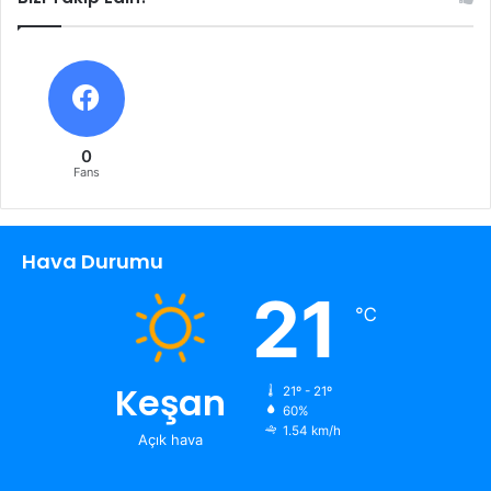
0
Fans
Hava Durumu
21
℃
Keşan
21º - 21º
60%
1.54 km/h
Açık hava