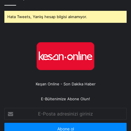
Hata Tweets, Yanlış hesap bilgisi alınamıyor.
Keşan Online - Son Dakika Haber
E-Bültenimize Abone Olun!
E-
Posta
adresinizi
giriniz