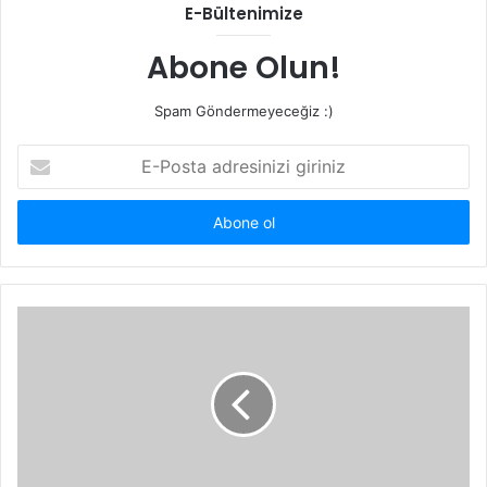
E-Bültenimize
Abone Olun!
Spam Göndermeyeceğiz :)
E-
Posta
adresinizi
giriniz