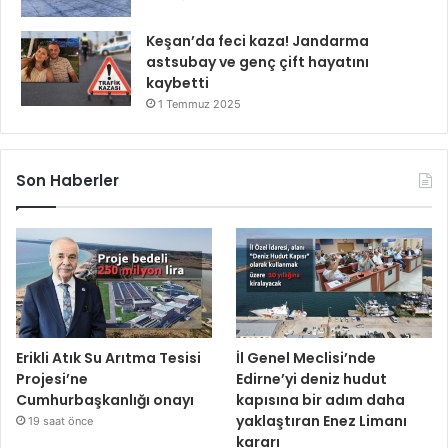
Keşan’da feci kaza! Jandarma
astsubay ve genç çift hayatını
kaybetti
1 Temmuz 2025
Son Haberler
Erikli Atık Su Arıtma Tesisi
İl Genel Meclisi’nde
Projesi’ne
Edirne’yi deniz hudut
Cumhurbaşkanlığı onayı
kapısına bir adım daha
yaklaştıran Enez Limanı
19 saat önce
kararı