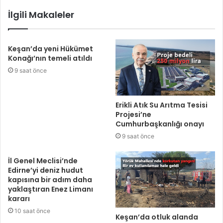
İlgili Makaleler
Keşan’da yeni Hükümet
Konağı’nın temeli atıldı
9 saat önce
Erikli Atık Su Arıtma Tesisi
Projesi’ne
Cumhurbaşkanlığı onayı
9 saat önce
İl Genel Meclisi’nde
Edirne’yi deniz hudut
kapısına bir adım daha
yaklaştıran Enez Limanı
kararı
10 saat önce
Keşan’da otluk alanda