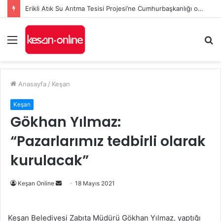
Erikli Atık Su Arıtma Tesisi Projesi’ne Cumhurbaşkanlığı onayı
Menü
A
y
...
Anasayfa
/
Keşan
Keşan
Gökhan Yılmaz:
“Pazarlarımız tedbirli olarak
kurulacak”
Bir
Keşan Online
18 Mayıs 2021
e-
posta
Keşan Belediyesi Zabıta Müdürü Gökhan Yılmaz, yaptığı
göndermek