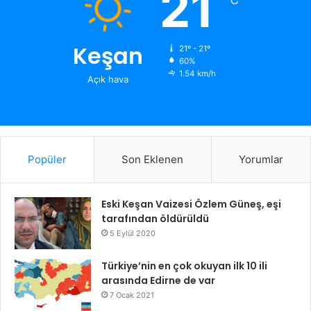
21
Keşan
21º - 21º
60%
1.54 km/h
Açık hava
Popüler
Son Eklenen
Yorumlar
Eski Keşan Vaizesi Özlem Güneş, eşi
tarafından öldürüldü
5 Eylül 2020
Türkiye’nin en çok okuyan ilk 10 ili
arasında Edirne de var
7 Ocak 2021