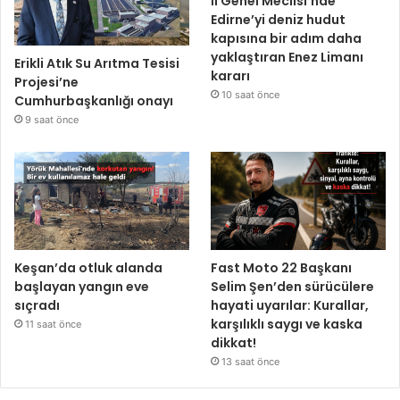
İl Genel Meclisi’nde
Edirne’yi deniz hudut
kapısına bir adım daha
yaklaştıran Enez Limanı
Erikli Atık Su Arıtma Tesisi
kararı
Projesi’ne
10 saat önce
Cumhurbaşkanlığı onayı
9 saat önce
Keşan’da otluk alanda
Fast Moto 22 Başkanı
başlayan yangın eve
Selim Şen’den sürücülere
sıçradı
hayati uyarılar: Kurallar,
karşılıklı saygı ve kaska
11 saat önce
dikkat!
13 saat önce