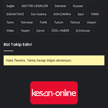
Sağlık
SEKTÖR LİDERLERİ
Sektörel
Siyaset
SOKAKTAYIZ
Son Dakika
SON DAKİKA
Spor
TARİH
Tarım
Teknoloji
Trafik
Turizm
Türkiye
Ulaşım
Video
Yaşam
Çevre
ÖZEL HABER
İş Dünyası
Bizi Takip Edin!
Hata Tweets, Yanlış hesap bilgisi alınamıyor.