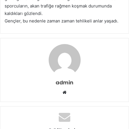
sporcuların, akan trafiğe rağmen koşmak durumunda
kaldıkları gözlendi.
Gençler, bu nedenle zaman zaman tehlikeli anlar yaşadı.
admin
W
e
b
s
i
t