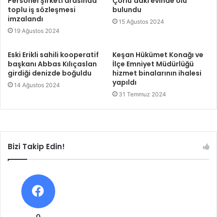
Personel Şirketi arasında
Çorlu’daki evinde ölü
toplu iş sözleşmesi
bulundu
imzalandı
15 Ağustos 2024
19 Ağustos 2024
Eski Erikli sahili kooperatif
Keşan Hükümet Konağı ve
başkanı Abbas Kılıçaslan
İlçe Emniyet Müdürlüğü
girdiği denizde boğuldu
hizmet binalarının ihalesi
yapıldı
14 Ağustos 2024
31 Temmuz 2024
Bizi Takip Edin!
0