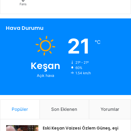
Fans
Hava Durumu
21
℃
Keşan
21º - 21º
60%
1.54 km/h
Açık hava
Popüler
Son Eklenen
Yorumlar
Eski Keşan Vaizesi Özlem Güneş, eşi