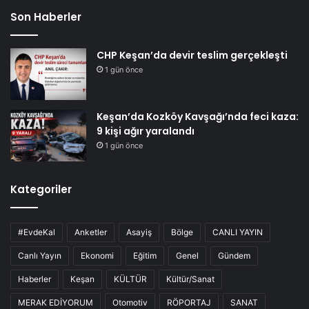
Son Haberler
CHP Keşan’da devir teslim gerçekleşti
1 gün önce
Keşan’da Kozköy Kavşağı’nda feci kaza:
9 kişi ağır yaralandı
1 gün önce
Kategoriler
#EvdeKal
Anketler
Asayiş
Bölge
CANLI YAYIN
Canlı Yayın
Ekonomi
Eğitim
Genel
Gündem
Haberler
Keşan
KÜLTÜR
Kültür/Sanat
MERAK EDİYORUM
Otomotiv
RÖPORTAJ
SANAT