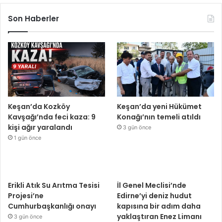
Son Haberler
Keşan’da Kozköy
Keşan’da yeni Hükümet
Kavşağı’nda feci kaza: 9
Konağı’nın temeli atıldı
kişi ağır yaralandı
3 gün önce
1 gün önce
Erikli Atık Su Arıtma Tesisi
İl Genel Meclisi’nde
Projesi’ne
Edirne’yi deniz hudut
Cumhurbaşkanlığı onayı
kapısına bir adım daha
yaklaştıran Enez Limanı
3 gün önce