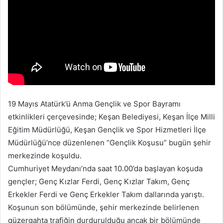
p
o
s
t
a
g
ö
n
d
19 Mayıs Atatürk’ü Anma Gençlik ve Spor Bayramı
e
etkinlikleri çerçevesinde; Keşan Belediyesi, Keşan İlçe Milli
r
Eğitim Müdürlüğü, Keşan Gençlik ve Spor Hizmetleri İlçe
m
Müdürlüğü’nce düzenlenen “Gençlik Koşusu” bugün şehir
e
merkezinde koşuldu.
k
Cumhuriyet Meydanı’nda saat 10.00’da başlayan koşuda
gençler; Genç Kızlar Ferdi, Genç Kızlar Takım, Genç
Erkekler Ferdi ve Genç Erkekler Takım dallarında yarıştı.
Koşunun son bölümünde, şehir merkezinde belirlenen
güzergahta trafiğin durdurulduğu ancak bir bölümünde