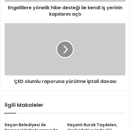
z
i
Engellilere yönelik hibe desteği ile kendi iş yerinin
g
kapılarını açtı
i
r
i
n
i
z
ÇED olumlu raporuna yürütme iptali davası
İlgili Makaleler
Keşan Belediyesi ile
Keşanlı Burak Taşdelen,