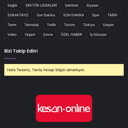
Sağlık
SEKTÖR LİDERLERİ
Sektörel
Siyaset
SOKAKTAYIZ
Son Dakika
SON DAKİKA
Spor
TARİH
Tarım
Teknoloji
Trafik
Turizm
Türkiye
Ulaşım
Video
Yaşam
Çevre
ÖZEL HABER
İş Dünyası
Bizi Takip Edin!
Hata Tweets, Yanlış hesap bilgisi alınamıyor.