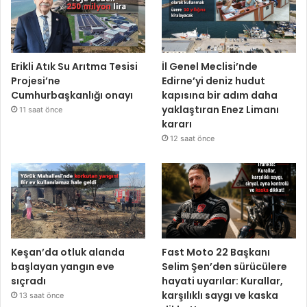
Erikli Atık Su Arıtma Tesisi
İl Genel Meclisi’nde
Projesi’ne
Edirne’yi deniz hudut
Cumhurbaşkanlığı onayı
kapısına bir adım daha
yaklaştıran Enez Limanı
11 saat önce
kararı
12 saat önce
Keşan’da otluk alanda
Fast Moto 22 Başkanı
başlayan yangın eve
Selim Şen’den sürücülere
sıçradı
hayati uyarılar: Kurallar,
karşılıklı saygı ve kaska
13 saat önce