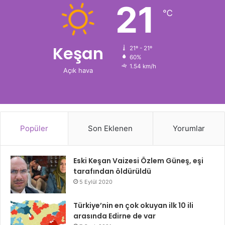
21
℃
Keşan
21º - 21º
60%
1.54 km/h
Açık hava
Popüler
Son Eklenen
Yorumlar
Eski Keşan Vaizesi Özlem Güneş, eşi
tarafından öldürüldü
5 Eylül 2020
Türkiye’nin en çok okuyan ilk 10 ili
arasında Edirne de var