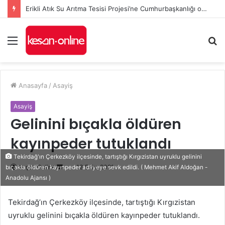
Erikli Atık Su Arıtma Tesisi Projesi’ne Cumhurbaşkanlığı onayı
Menü
A
y
...
Anasayfa
/
Asayiş
Asayiş
Gelinini bıçakla öldüren
kayınpeder tutuklandı
Tekirdağ'ın Çerkezköy ilçesinde, tartıştığı Kırgızistan uyruklu gelinini
Bir
Keşan Online
13 Ekim 2021
bıçakla öldüren kayınpeder adliyeye sevk edildi. ( Mehmet Akif Aldoğan -
Anadolu Ajansı )
e-
posta
Tekirdağ’ın Çerkezköy ilçesinde, tartıştığı Kırgızistan
göndermek
uyruklu gelinini bıçakla öldüren kayınpeder tutuklandı.