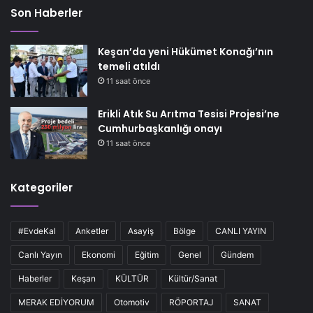
Son Haberler
Keşan’da yeni Hükümet Konağı’nın
temeli atıldı
11 saat önce
Erikli Atık Su Arıtma Tesisi Projesi’ne
Cumhurbaşkanlığı onayı
11 saat önce
Kategoriler
#EvdeKal
Anketler
Asayiş
Bölge
CANLI YAYIN
Canlı Yayın
Ekonomi
Eğitim
Genel
Gündem
Haberler
Keşan
KÜLTÜR
Kültür/Sanat
MERAK EDİYORUM
Otomotiv
RÖPORTAJ
SANAT