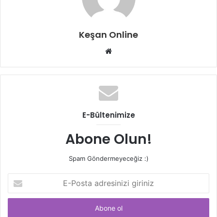
Keşan Online
Web
sitesi
E-Bültenimize
Abone Olun!
Spam Göndermeyeceğiz :)
E-
Posta
adresinizi
giriniz