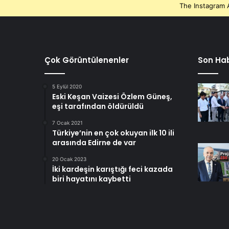
The Instagram A
Çok Görüntülenenler
Son Hab
5 Eylül 2020
Eski Keşan Vaizesi Özlem Güneş,
eşi tarafından öldürüldü
7 Ocak 2021
Türkiye’nin en çok okuyan ilk 10 ili
arasında Edirne de var
20 Ocak 2023
İki kardeşin karıştığı feci kazada
biri hayatını kaybetti