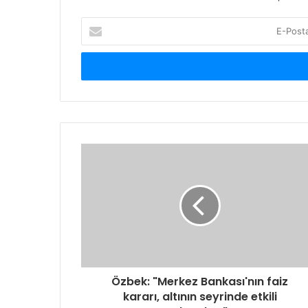
E
-
P
o
s
t
a
a
d
r
e
s
i
n
i
z
i
g
Özbek: "Merkez Bankası'nın faiz
i
kararı, altının seyrinde etkili
r