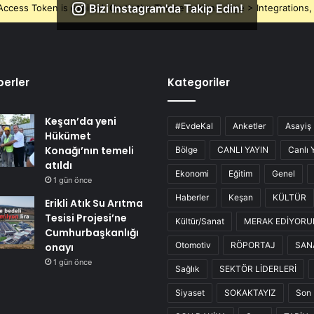
Bizi Instagram'da Takip Edin!
ccess Token is expired, Go to the Theme options page > Integrations, t
erler
Kategoriler
Keşan’da yeni
#EvdeKal
Anketler
Asayiş
Hükümet
Konağı’nın temeli
Bölge
CANLI YAYIN
Canlı 
atıldı
Ekonomi
Eğitim
Genel
1 gün önce
Haberler
Keşan
KÜLTÜR
Erikli Atık Su Arıtma
Tesisi Projesi’ne
Kültür/Sanat
MERAK EDİYOR
Cumhurbaşkanlığı
Otomotiv
RÖPORTAJ
SAN
onayı
1 gün önce
Sağlık
SEKTÖR LİDERLERİ
Siyaset
SOKAKTAYIZ
Son 