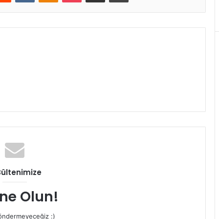
Bültenimize
ne Olun!
ndermeyeceğiz :)