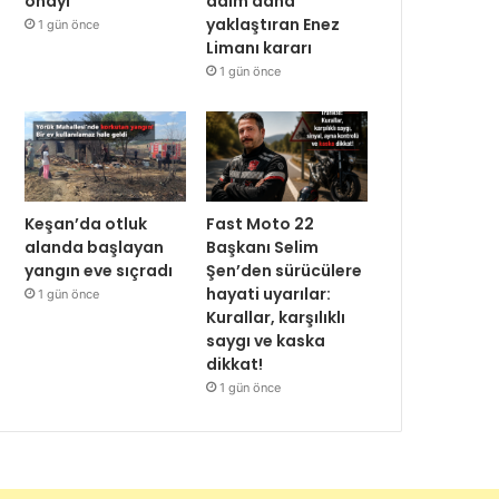
onayı
adım daha
yaklaştıran Enez
1 gün önce
Limanı kararı
1 gün önce
Keşan’da otluk
Fast Moto 22
alanda başlayan
Başkanı Selim
yangın eve sıçradı
Şen’den sürücülere
hayati uyarılar:
1 gün önce
Kurallar, karşılıklı
saygı ve kaska
dikkat!
1 gün önce