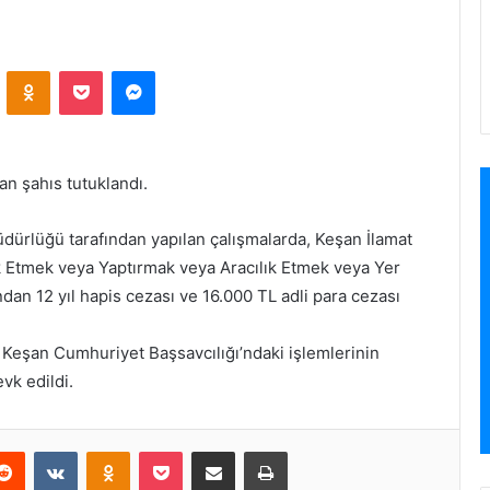
ontakte
Odnoklassniki
Pocket
Messenger
an şahıs tutuklandı.
dürlüğü tarafından yapılan çalışmalarda, Keşan İlamat
 Etmek veya Yaptırmak veya Aracılık Etmek veya Yer
an 12 yıl hapis cezası ve 16.000 TL adli para cezası
Keşan Cumhuriyet Başsavcılığı’ndaki işlemlerinin
vk edildi.
Reddit
VKontakte
Odnoklassniki
Pocket
E-Posta ile paylaş
Yazdır