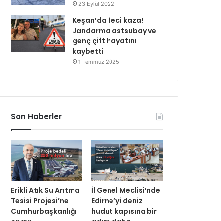
23 Eylül 2022
Keşan’da feci kaza!
Jandarma astsubay ve
genç çift hayatını
kaybetti
1 Temmuz 2025
Son Haberler
Erikli Atık Su Arıtma
İl Genel Meclisi’nde
Tesisi Projesi’ne
Edirne’yi deniz
Cumhurbaşkanlığı
hudut kapısına bir