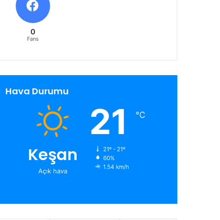
0
Fans
Hava Durumu
21
℃
Keşan
21º - 21º
60%
1.54 km/h
Açık hava