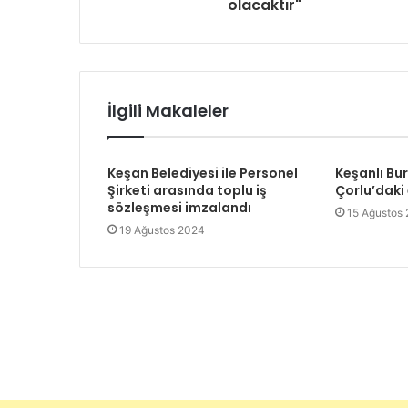
olacaktır"
i
n
i
z
İlgili Makaleler
Keşan Belediyesi ile Personel
Keşanlı Bu
Şirketi arasında toplu iş
Çorlu’daki
sözleşmesi imzalandı
15 Ağustos
19 Ağustos 2024