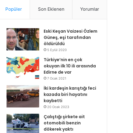
Popüler
Son Eklenen
Yorumlar
Eski Keşan Vaizesi Özlem
Güneş, eşi tarafından
öldürüldü
5 Eylül 2020
Türkiye’nin en çok
okuyan ilk 10 ili arasında
Edirne de var
7 Ocak 2021
İki kardeşin karıştığı feci
kazada biri hayatını
kaybetti
20 Ocak 2023
Çalıştığı şirkete ait
otomobili benzin
dökerek yaktı