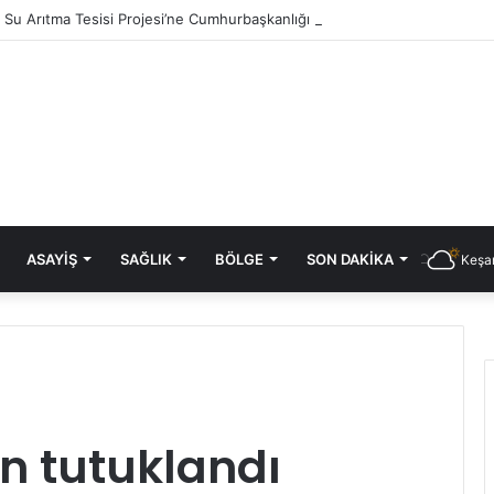
ık Su Arıtma Tesisi Projesi’ne Cumhurbaşkanlığı onayı
ASAYIŞ
SAĞLIK
BÖLGE
SON DAKIKA
Keşan
n tutuklandı