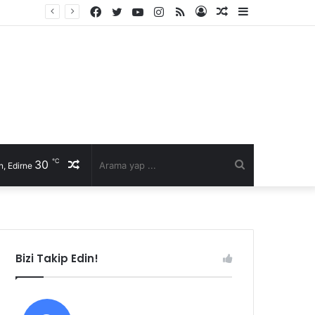
Facebook
Twitter
YouTube
Instagram
RSS
Kayıt
Rastgele
Kenar
Ol
Makale
Bölmesi
℃
30
Rastgele
Arama
, Edirne
Makale
yap
...
Bizi Takip Edin!