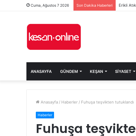
Erikli At
Cuma, Ağustos 7 2026
Son Dakika Haberleri
ANASAYFA
GÜNDEM
KEŞAN
SIYASET
Anasayfa
/
Haberler
/
Fuhuşa teşvikten tutuklandı
Haberler
Fuhuşa teşvikte