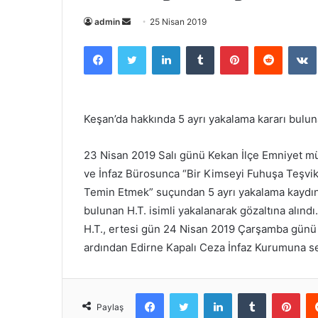
admin
B
25 Nisan 2019
i
Facebook
Twitter
LinkedIn
Tumblr
Pinterest
Reddit
VK
r
e
-
p
Keşan’da hakkında 5 ayrı yakalama kararı bulun
o
s
23 Nisan 2019 Salı günü Kekan İlçe Emniyet mü
t
ve İnfaz Bürosunca “Bir Kimseyi Fuhuşa Teşvik
a
Temin Etmek” suçundan 5 ayrı yakalama kaydınd
g
bulunan H.T. isimli yakalanarak gözaltına alındı.
ö
n
H.T., ertesi gün 24 Nisan 2019 Çarşamba günü 
d
ardından Edirne Kapalı Ceza İnfaz Kurumuna se
e
r
Facebook
Twitter
LinkedIn
Tumblr
Pinterest
m
Paylaş
e