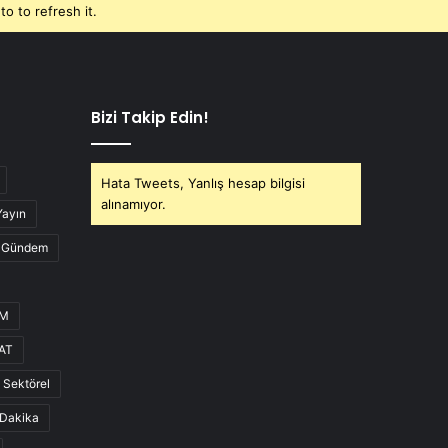
o to refresh it.
Bizi Takip Edin!
Hata Tweets, Yanlış hesap bilgisi
alınamıyor.
Yayın
Gündem
UM
AT
Sektörel
Dakika