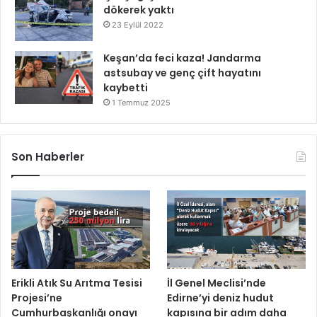
dökerek yaktı
23 Eylül 2022
Keşan’da feci kaza! Jandarma
astsubay ve genç çift hayatını
kaybetti
1 Temmuz 2025
Son Haberler
Erikli Atık Su Arıtma Tesisi
İl Genel Meclisi’nde
Projesi’ne
Edirne’yi deniz hudut
Cumhurbaşkanlığı onayı
kapısına bir adım daha