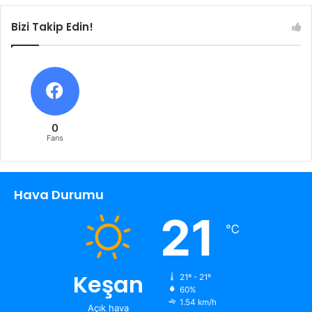
Bizi Takip Edin!
0
Fans
Hava Durumu
21
℃
Keşan
21º - 21º
60%
1.54 km/h
Açık hava