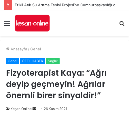
Erikli Atık Su Arıtma Tesisi Projesi’ne Cumhurbaşkanlığı onayı
Menü
A
y
...
Anasayfa
/
Genel
Genel
ÖZEL HABER
Sağlık
Fizyoterapist Kaya: “Ağrı
deyip geçmeyin! Ağrılar
önemli birer sinyaldir!”
Bir
Keşan Online
26 Kasım 2021
e-
posta