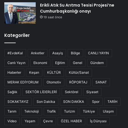
Erikli Atık Su Arıtma Tesisi Projesi’ne
Cumhurbaşkanlığı onayı
19 saat önce
Kategoriler
#EvdeKal
Anketler
Asayiş
Bölge
CANLI YAYIN
Canlı Yayın
Ekonomi
Eğitim
Genel
Gündem
Haberler
Keşan
KÜLTÜR
Kültür/Sanat
MERAK EDİYORUM
Otomotiv
RÖPORTAJ
SANAT
Sağlık
SEKTÖR LİDERLERİ
Sektörel
Siyaset
SOKAKTAYIZ
Son Dakika
SON DAKİKA
Spor
TARİH
Tarım
Teknoloji
Trafik
Turizm
Türkiye
Ulaşım
Video
Yaşam
Çevre
ÖZEL HABER
İş Dünyası