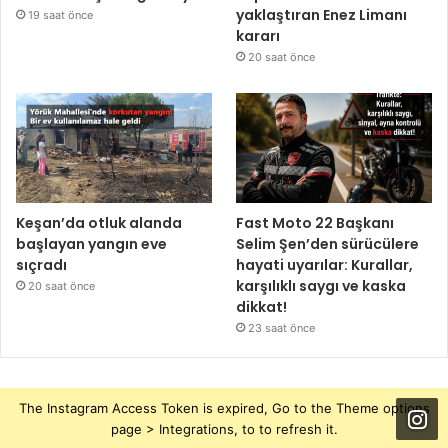
yaklaştıran Enez Limanı
19 saat önce
kararı
20 saat önce
Keşan’da otluk alanda
Fast Moto 22 Başkanı
başlayan yangın eve
Selim Şen’den sürücülere
sıçradı
hayati uyarılar: Kurallar,
karşılıklı saygı ve kaska
20 saat önce
dikkat!
23 saat önce
The Instagram Access Token is expired, Go to the Theme options
page > Integrations, to to refresh it.