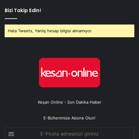
Bizi Takip Edin!
Hata Tweets, Yanlış hesap bilgisi alınamıyor.
Keşan Online - Son Dakika Haber
E-Bültenimize Abone Olun!
E-
Posta