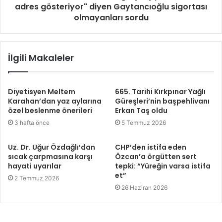
adres gösteriyor" diyen Gaytancıoğlu sigortası
olmayanları sordu
İlgili Makaleler
Diyetisyen Meltem
665. Tarihi Kırkpınar Yağlı
Karahan’dan yaz aylarına
Güreşleri’nin başpehlivanı
özel beslenme önerileri
Erkan Taş oldu
3 hafta önce
5 Temmuz 2026
Uz. Dr. Uğur Özdağlı’dan
CHP’den istifa eden
sıcak çarpmasına karşı
Özcan’a örgütten sert
hayati uyarılar
tepki: “Yüreğin varsa istifa
et”
2 Temmuz 2026
26 Haziran 2026