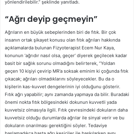
yönlendirilebilir.” şeklinde yanıtladı.
“Ağrı deyip geçmeyin”
Ağrıların en büyük sebeplerinden biri de fıtık. Bir çok
insanın ortak şikayet konusu olan fıtık ağrıları hakkında
açıklamalarda bulunan Fizyoterapist Ecem Nur Kaya,
konunun ‘ağrıdır nasıl olsa, geçer’ diyerek geçilecek kadar
basit bir sağlık sorunu olmadığını belirterek, “Yoldan
geçen 10 kişiyi çevirip MR’a soksak eminim ki çoğunda fıtık
çıkacak; ağrıları olmadıklarını söyleyecekler. Bu da o
kişilerin kas-kuvvet dengelerinin iyi olduğunu gösterir.
Fıtık ağrı yapabilir; aynı zamanda yapmaya da bilir. Buradaki
önemi nokta fıtık bölgesindeki dokunun kuvvetli yada
kuvvetsiz olmasıyla ilgili. Fıtık çevresindeki dokuların daha
kuvvetsiz olduğu durumlarda ağrılar ile sinyal verir ve bu
dokuların onarılması gerektiğini söyler. Tedaviye
başlamadıkça hasta ağrı kesiciler ile baskılarken aynı