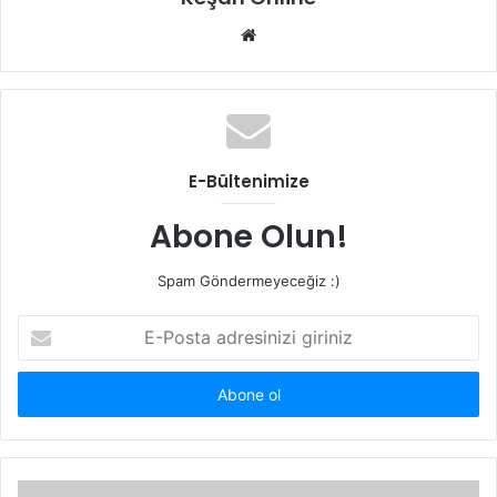
Web
sitesi
E-Bültenimize
Abone Olun!
Spam Göndermeyeceğiz :)
E-
Posta
adresinizi
giriniz