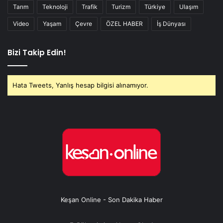
Tarım
Teknoloji
Trafik
Turizm
Türkiye
Ulaşım
Video
Yaşam
Çevre
ÖZEL HABER
İş Dünyası
Bizi Takip Edin!
Hata Tweets, Yanlış hesap bilgisi alınamıyor.
Keşan Online - Son Dakika Haber