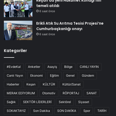
Keşan’da yeni Hükümet Konağı’nın
temeli atıldı
6 saat önce
Erikli Atık Su Arıtma Tesisi Projesi’ne
Cumhurbaşkanlığı onayı
6 saat önce
Kategoriler
#EvdeKal
Anketler
Asayiş
Bölge
CANLI YAYIN
Canlı Yayın
Ekonomi
Eğitim
Genel
Gündem
Haberler
Keşan
KÜLTÜR
Kültür/Sanat
MERAK EDİYORUM
Otomotiv
RÖPORTAJ
SANAT
Sağlık
SEKTÖR LİDERLERİ
Sektörel
Siyaset
SOKAKTAYIZ
Son Dakika
SON DAKİKA
Spor
TARİH