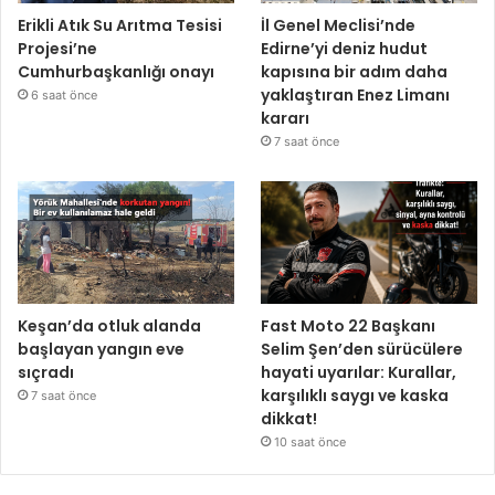
Erikli Atık Su Arıtma Tesisi
İl Genel Meclisi’nde
Projesi’ne
Edirne’yi deniz hudut
Cumhurbaşkanlığı onayı
kapısına bir adım daha
yaklaştıran Enez Limanı
6 saat önce
kararı
7 saat önce
Keşan’da otluk alanda
Fast Moto 22 Başkanı
başlayan yangın eve
Selim Şen’den sürücülere
sıçradı
hayati uyarılar: Kurallar,
karşılıklı saygı ve kaska
7 saat önce
dikkat!
10 saat önce