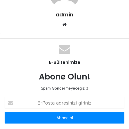
admin
Web
sitesi
E-Bültenimize
Abone Olun!
Spam Göndermeyeceğiz :)
E-
Posta
adresinizi
giriniz