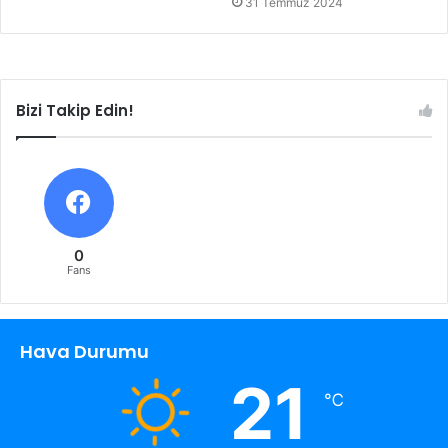
31 Temmuz 2024
Bizi Takip Edin!
0
Fans
Hava Durumu
21
℃