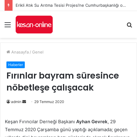
Erikli Atık Su Arıtma Tesisi Projesi’ne Cumhurbaşkanlığı onayı
Menü
A
y
...
Anasayfa
/
Genel
Haberler
Fırınlar bayram süresince
nöbetleşe çalışacak
Bir
admin
29 Temmuz 2020
e-
posta
Keşan Fırıncılar Derneği Başkanı
Ayhan Gevrek
, 29
göndermek
Temmuz 2020 Çarşamba günü yaptığı açıklamada; geçen