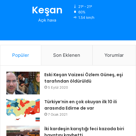
Keşan
21º - 21º
60%
1.54 km/h
Açık hava
Popüler
Son Eklenen
Yorumlar
Eski Keşan Vaizesi Özlem Güneş, eşi
tarafından öldürüldü
5 Eylül 2020
Türkiye’nin en çok okuyan ilk 10 ili
arasında Edirne de var
7 Ocak 2021
İki kardeşin karıştığı feci kazada biri
hayatını kaybetti