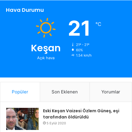
Hava Durumu
21
℃
Keşan
21º - 21º
60%
1.54 km/h
Açık hava
Popüler
Son Eklenen
Yorumlar
Eski Keşan Vaizesi Özlem Güneş, eşi
tarafından öldürüldü
5 Eylül 2020