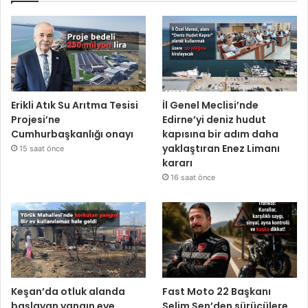
Erikli Atık Su Arıtma Tesisi
İl Genel Meclisi’nde
Projesi’ne
Edirne’yi deniz hudut
Cumhurbaşkanlığı onayı
kapısına bir adım daha
yaklaştıran Enez Limanı
15 saat önce
kararı
16 saat önce
Keşan’da otluk alanda
Fast Moto 22 Başkanı
başlayan yangın eve
Selim Şen’den sürücülere