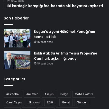
20 Ocak 2023
İki kardeşin karıştığı feci kazada biri hayatını kaybetti
Son Haberler
Keşan’da yeni Hükümet Konağı’nın
temeli atıldı
15 saat önce
Erikli Atık Su Arıtma Tesisi Projesi’ne
Cumhurbaşkanlığı onayı
15 saat önce
Kategoriler
#EvdeKal
Anketler
Asayiş
Bölge
CANLI YAYIN
Canlı Yayın
Ekonomi
Eğitim
Genel
Gündem