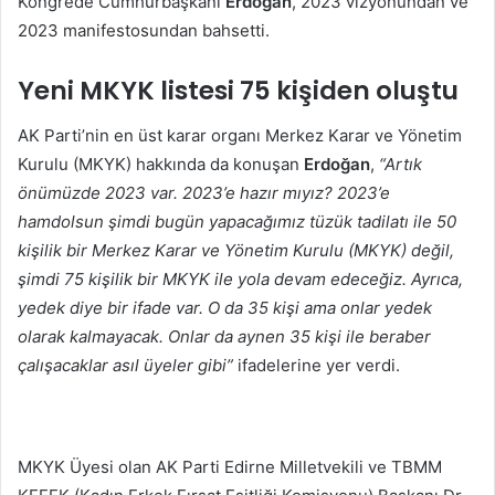
Kongrede Cumhurbaşkanı
Erdoğan
, 2023 vizyonundan ve
2023 manifestosundan bahsetti.
Yeni MKYK listesi 75 kişiden oluştu
AK Parti’nin en üst karar organı Merkez Karar ve Yönetim
Kurulu (MKYK) hakkında da konuşan
Erdoğan
,
“Artık
önümüzde 2023 var. 2023’e hazır mıyız? 2023’e
hamdolsun şimdi bugün yapacağımız tüzük tadilatı ile 50
kişilik bir Merkez Karar ve Yönetim Kurulu (MKYK) değil,
şimdi 75 kişilik bir MKYK ile yola devam edeceğiz. Ayrıca,
yedek diye bir ifade var. O da 35 kişi ama onlar yedek
olarak kalmayacak. Onlar da aynen 35 kişi ile beraber
çalışacaklar asıl üyeler gibi”
ifadelerine yer verdi.
MKYK Üyesi olan AK Parti Edirne Milletvekili ve TBMM