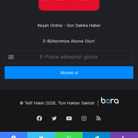
Keşan Online - Son Dakika Haber
E-Bültenimize Abone Olun!
E-
Posta
adresinizi
giriniz
© Telif Hakkı 2026, Tüm Hakları Saklıdır |
Facebook
Twitter
YouTube
Instagram
RSS