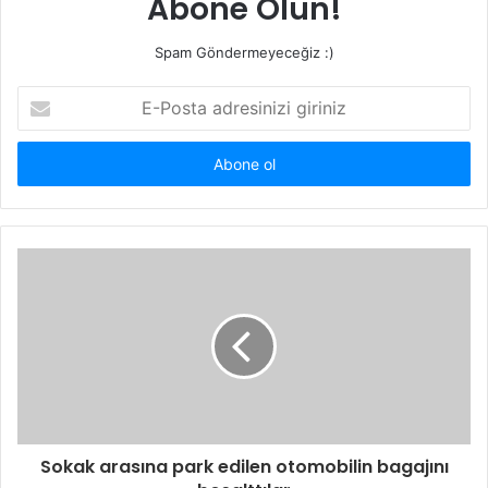
Abone Olun!
Spam Göndermeyeceğiz :)
E-
Posta
adresinizi
giriniz
Sokak arasına park edilen otomobilin bagajını