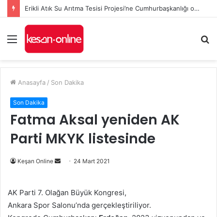
Erikli Atık Su Arıtma Tesisi Projesi’ne Cumhurbaşkanlığı onayı
Menü
A
y
...
Anasayfa
/
Son Dakika
Son Dakika
Fatma Aksal yeniden AK
Parti MKYK listesinde
Bir
Keşan Online
24 Mart 2021
e-
posta
AK Parti 7. Olağan Büyük Kongresi,
göndermek
Ankara Spor Salonu’nda gerçekleştiriliyor.