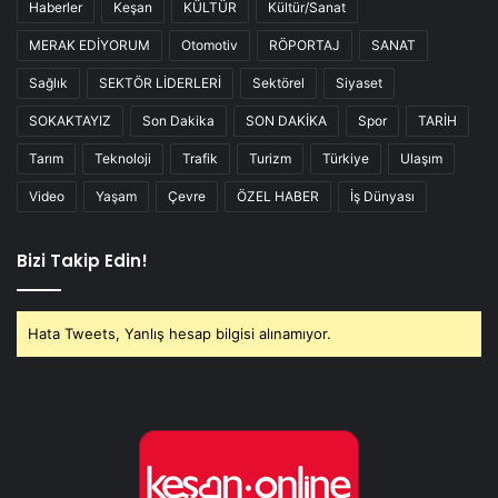
Haberler
Keşan
KÜLTÜR
Kültür/Sanat
MERAK EDİYORUM
Otomotiv
RÖPORTAJ
SANAT
Sağlık
SEKTÖR LİDERLERİ
Sektörel
Siyaset
SOKAKTAYIZ
Son Dakika
SON DAKİKA
Spor
TARİH
Tarım
Teknoloji
Trafik
Turizm
Türkiye
Ulaşım
Video
Yaşam
Çevre
ÖZEL HABER
İş Dünyası
Bizi Takip Edin!
Hata Tweets, Yanlış hesap bilgisi alınamıyor.