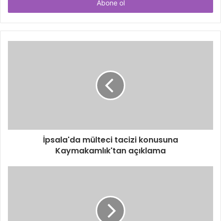
giriniz
İpsala'da mülteci tacizi konusuna
Kaymakamlık'tan açıklama