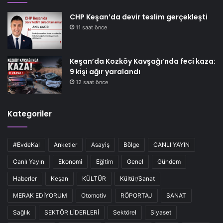
CHP Keşan’da devir teslim gerçekleşti
11 saat önce
Keşan’da Kozköy Kavşağı’nda feci kaza:
9 kişi ağır yaralandı
12 saat önce
Kategoriler
#EvdeKal
Anketler
Asayiş
Bölge
CANLI YAYIN
Canlı Yayın
Ekonomi
Eğitim
Genel
Gündem
Haberler
Keşan
KÜLTÜR
Kültür/Sanat
MERAK EDİYORUM
Otomotiv
RÖPORTAJ
SANAT
Sağlık
SEKTÖR LİDERLERİ
Sektörel
Siyaset