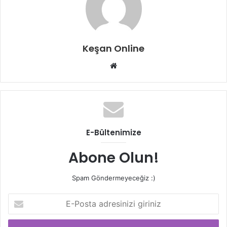
Keşan Online
Web
sitesi
E-Bültenimize
Abone Olun!
Spam Göndermeyeceğiz :)
E-
Posta
adresinizi