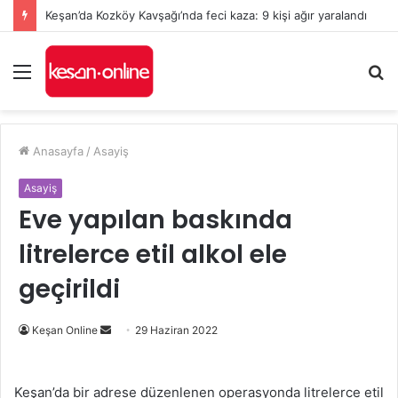
Keşan’da Kozköy Kavşağı’nda feci kaza: 9 kişi ağır yaralandı
Menü
A
y
...
Anasayfa
/
Asayiş
Asayiş
Eve yapılan baskında
litrelerce etil alkol ele
geçirildi
Bir
Keşan Online
29 Haziran 2022
e-
posta
Keşan’da bir adrese düzenlenen operasyonda litrelerce etil
göndermek