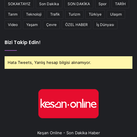
SOKAKTAYIZ
Son Dakika
SON DAKİKA
Spor
TARİH
Tarım
Teknoloji
Trafik
Turizm
Türkiye
Ulaşım
Video
Yaşam
Çevre
ÖZEL HABER
İş Dünyası
Bizi Takip Edin!
Hata Tweets, Yanlış hesap bilgisi alınamıyor.
Keşan Online - Son Dakika Haber