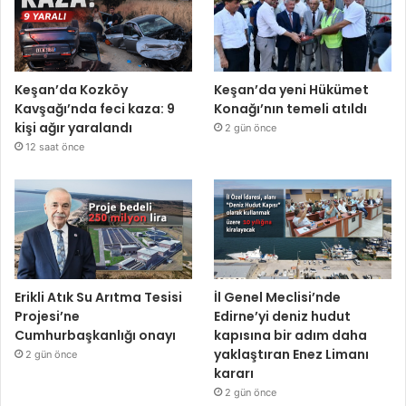
Keşan’da Kozköy
Keşan’da yeni Hükümet
Kavşağı’nda feci kaza: 9
Konağı’nın temeli atıldı
kişi ağır yaralandı
2 gün önce
12 saat önce
Erikli Atık Su Arıtma Tesisi
İl Genel Meclisi’nde
Projesi’ne
Edirne’yi deniz hudut
Cumhurbaşkanlığı onayı
kapısına bir adım daha
yaklaştıran Enez Limanı
2 gün önce
kararı
2 gün önce