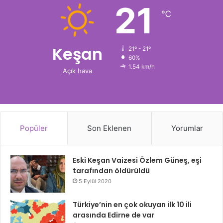
21
℃
Keşan
21º - 21º
60%
1.54 km/h
Açık hava
Popüler
Son Eklenen
Yorumlar
Eski Keşan Vaizesi Özlem Güneş, eşi
tarafından öldürüldü
5 Eylül 2020
Türkiye’nin en çok okuyan ilk 10 ili
arasında Edirne de var