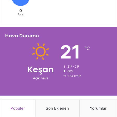
0
Fans
Hava Durumu
21
℃
Keşan
21º - 21º
60%
1.54 km/h
Açık hava
Popüler
Son Eklenen
Yorumlar