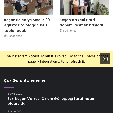
Keşan Belediye Meclisi 10
Keşan’da Yeni Parti
Ağustos’ta olağanüstü
dönemi resmen başladı
toplanacak
1 gün önce
7 saat önce
The Instagram Access Token is expired, Go to the Theme options
page > Integrations, to to refresh it.
Çok Görüntülenenler
5 Eylül 2020
Eski Keşan Vaizesi Özlem Güneş, eşi tarafından
öldürüldü
7 Ocak 2021