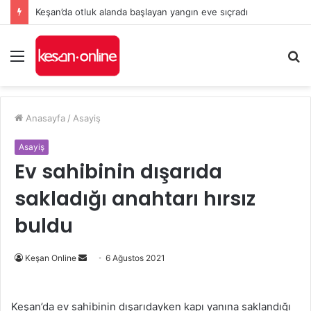
Keşan’da otluk alanda başlayan yangın eve sıçradı
Menü
A
y
...
Anasayfa
/
Asayiş
Asayiş
Ev sahibinin dışarıda
sakladığı anahtarı hırsız
buldu
Bir
Keşan Online
6 Ağustos 2021
e-
posta
Keşan’da ev sahibinin dışarıdayken kapı yanına saklandığı
göndermek