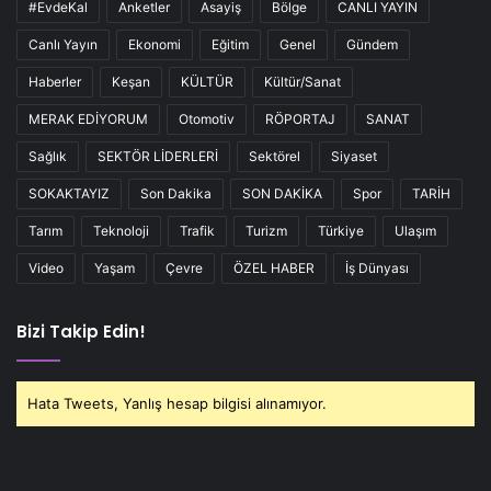
#EvdeKal
Anketler
Asayiş
Bölge
CANLI YAYIN
Canlı Yayın
Ekonomi
Eğitim
Genel
Gündem
Haberler
Keşan
KÜLTÜR
Kültür/Sanat
MERAK EDİYORUM
Otomotiv
RÖPORTAJ
SANAT
Sağlık
SEKTÖR LİDERLERİ
Sektörel
Siyaset
SOKAKTAYIZ
Son Dakika
SON DAKİKA
Spor
TARİH
Tarım
Teknoloji
Trafik
Turizm
Türkiye
Ulaşım
Video
Yaşam
Çevre
ÖZEL HABER
İş Dünyası
Bizi Takip Edin!
Hata Tweets, Yanlış hesap bilgisi alınamıyor.