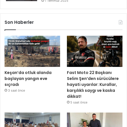
1 Temmuz 2025
Son Haberler
Keşan’da otluk alanda
Fast Moto 22 Başkanı
başlayan yangın eve
Selim Şen’den sürücülere
sıçradı
hayati uyarılar: Kurallar,
karşılıklı saygı ve kaska
3 saat önce
dikkat!
5 saat önce