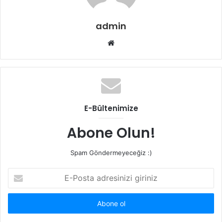
admin
Web
sitesi
E-Bültenimize
Abone Olun!
Spam Göndermeyeceğiz :)
E-
Posta
adresinizi
giriniz