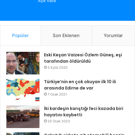
Açık hava
Popüler
Son Eklenen
Yorumlar
Eski Keşan Vaizesi Özlem Güneş, eşi
tarafından öldürüldü
5 Eylül 2020
Türkiye’nin en çok okuyan ilk 10 ili
arasında Edirne de var
7 Ocak 2021
İki kardeşin karıştığı feci kazada biri
hayatını kaybetti
20 Ocak 2023