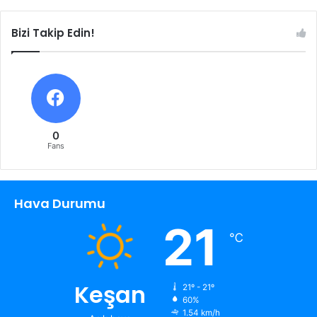
Bizi Takip Edin!
0
Fans
Hava Durumu
21
℃
Keşan
21º - 21º
60%
1.54 km/h