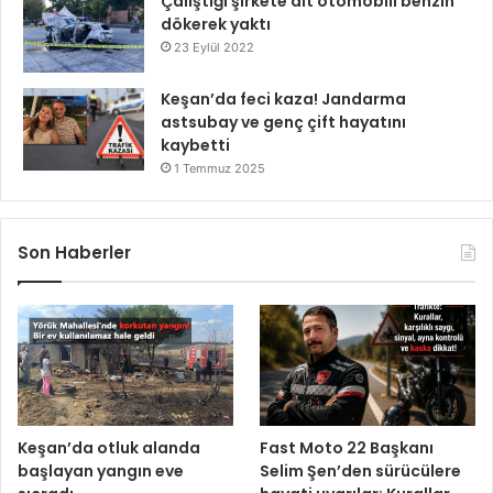
Çalıştığı şirkete ait otomobili benzin
dökerek yaktı
23 Eylül 2022
Keşan’da feci kaza! Jandarma
astsubay ve genç çift hayatını
kaybetti
1 Temmuz 2025
Son Haberler
Keşan’da otluk alanda
Fast Moto 22 Başkanı
başlayan yangın eve
Selim Şen’den sürücülere