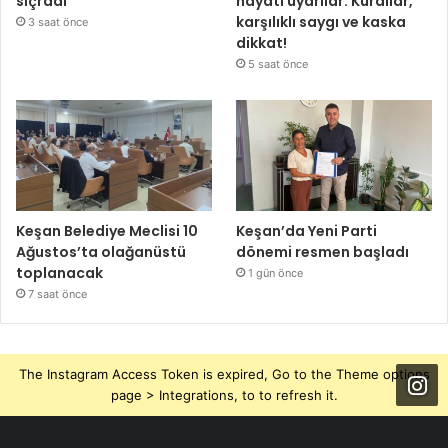
sıçradı
hayati uyarılar: Kurallar,
karşılıklı saygı ve kaska
3 saat önce
dikkat!
5 saat önce
Keşan Belediye Meclisi 10
Keşan’da Yeni Parti
Ağustos’ta olağanüstü
dönemi resmen başladı
toplanacak
1 gün önce
7 saat önce
The Instagram Access Token is expired, Go to the Theme options
page > Integrations, to to refresh it.