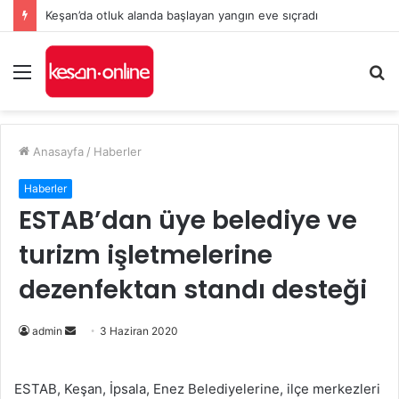
Keşan’da otluk alanda başlayan yangın eve sıçradı
Menü
A
y
...
Anasayfa
/
Haberler
Haberler
ESTAB’dan üye belediye ve
turizm işletmelerine
dezenfektan standı desteği
Bir
admin
3 Haziran 2020
e-
posta
ESTAB, Keşan, İpsala, Enez Belediyelerine, ilçe merkezleri
göndermek