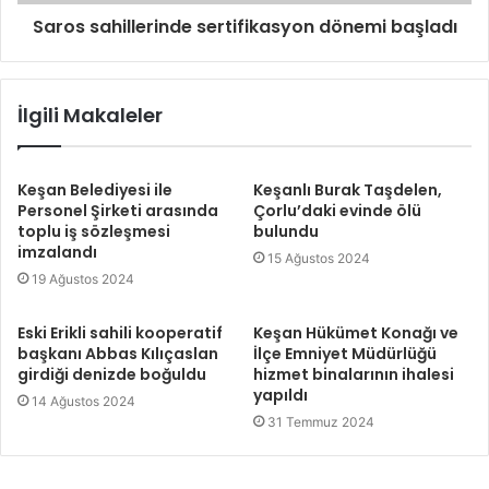
Saros sahillerinde sertifikasyon dönemi başladı
İlgili Makaleler
Keşan Belediyesi ile
Keşanlı Burak Taşdelen,
Personel Şirketi arasında
Çorlu’daki evinde ölü
toplu iş sözleşmesi
bulundu
imzalandı
15 Ağustos 2024
19 Ağustos 2024
Eski Erikli sahili kooperatif
Keşan Hükümet Konağı ve
başkanı Abbas Kılıçaslan
İlçe Emniyet Müdürlüğü
girdiği denizde boğuldu
hizmet binalarının ihalesi
yapıldı
14 Ağustos 2024
31 Temmuz 2024