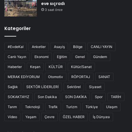
eve sıçradı
3 saat önce
Kategoriler
#EvdeKal
Anketler
Asayiş
Bölge
CANLI YAYIN
Canlı Yayın
Ekonomi
Eğitim
Genel
Gündem
Haberler
Keşan
KÜLTÜR
Kültür/Sanat
MERAK EDİYORUM
Otomotiv
RÖPORTAJ
SANAT
Sağlık
SEKTÖR LİDERLERİ
Sektörel
Siyaset
SOKAKTAYIZ
Son Dakika
SON DAKİKA
Spor
TARİH
Tarım
Teknoloji
Trafik
Turizm
Türkiye
Ulaşım
Video
Yaşam
Çevre
ÖZEL HABER
İş Dünyası