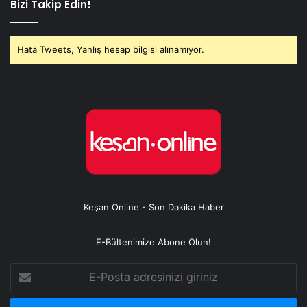
Bizi Takip Edin!
Hata Tweets, Yanlış hesap bilgisi alınamıyor.
Keşan Online - Son Dakika Haber
E-Bültenimize Abone Olun!
E-
Posta
adresinizi