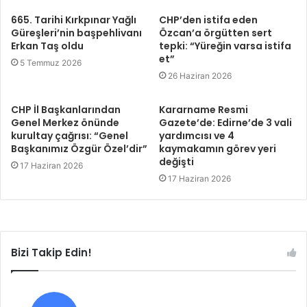
665. Tarihi Kırkpınar Yağlı
CHP’den istifa eden
Güreşleri’nin başpehlivanı
Özcan’a örgütten sert
Erkan Taş oldu
tepki: “Yüreğin varsa istifa
et”
5 Temmuz 2026
26 Haziran 2026
CHP İl Başkanlarından
Kararname Resmi
Genel Merkez önünde
Gazete’de: Edirne’de 3 vali
kurultay çağrısı: “Genel
yardımcısı ve 4
Başkanımız Özgür Özel’dir”
kaymakamın görev yeri
değişti
17 Haziran 2026
17 Haziran 2026
Bizi Takip Edin!