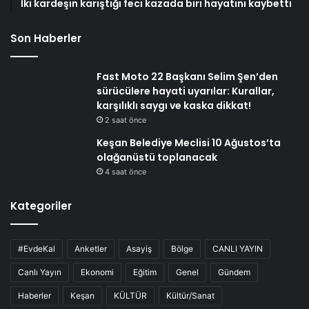
İki kardeşin karıştığı feci kazada biri hayatını kaybetti
Son Haberler
Fast Moto 22 Başkanı Selim Şen’den
sürücülere hayati uyarılar: Kurallar,
karşılıklı saygı ve kaska dikkat!
2 saat önce
Keşan Belediye Meclisi 10 Ağustos’ta
olağanüstü toplanacak
4 saat önce
Kategoriler
#EvdeKal
Anketler
Asayiş
Bölge
CANLI YAYIN
Canlı Yayın
Ekonomi
Eğitim
Genel
Gündem
Haberler
Keşan
KÜLTÜR
Kültür/Sanat