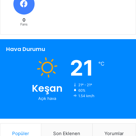
0
Fans
Hava Durumu
21
℃
Keşan
21º - 21º
60%
1.54 km/h
Açık hava
Popüler
Son Eklenen
Yorumlar