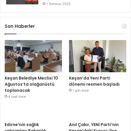
1 Temmuz 2025
Son Haberler
Keşan Belediye Meclisi 10
Keşan’da Yeni Parti
Ağustos’ta olağanüstü
dönemi resmen başladı
toplanacak
1 gün önce
4 saat önce
Edirne’nin sağlık
Anıl Çakır, YENİ Parti’nin
yatırımları Bakanlık
Keşan’daki Kurucu İlçe