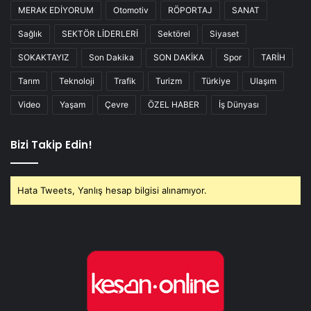
MERAK EDİYORUM
Otomotiv
RÖPORTAJ
SANAT
Sağlık
SEKTÖR LİDERLERİ
Sektörel
Siyaset
SOKAKTAYIZ
Son Dakika
SON DAKİKA
Spor
TARİH
Tarım
Teknoloji
Trafik
Turizm
Türkiye
Ulaşım
Video
Yaşam
Çevre
ÖZEL HABER
İş Dünyası
Bizi Takip Edin!
Hata Tweets, Yanlış hesap bilgisi alınamıyor.