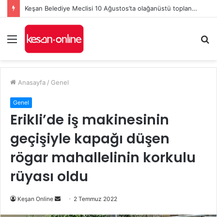
Keşan Belediye Meclisi 10 Ağustos’ta olağanüstü toplanacak
Menü
A
y
...
Anasayfa
/
Genel
Genel
Erikli’de iş makinesinin
geçişiyle kapağı düşen
rögar mahallelinin korkulu
rüyası oldu
Bir
Keşan Online
2 Temmuz 2022
e-