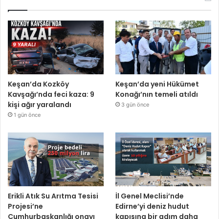
Keşan’da Kozköy
Keşan’da yeni Hükümet
Kavşağı’nda feci kaza: 9
Konağı’nın temeli atıldı
kişi ağır yaralandı
3 gün önce
1 gün önce
Erikli Atık Su Arıtma Tesisi
İl Genel Meclisi’nde
Projesi’ne
Edirne’yi deniz hudut
Cumhurbaşkanlığı onayı
kapısına bir adım daha