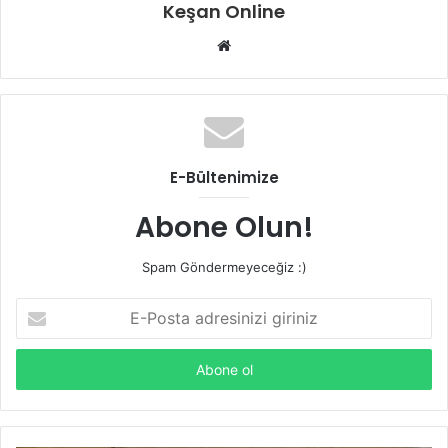
Keşan Online
Web
sitesi
E-Bültenimize
Abone Olun!
Spam Göndermeyeceğiz :)
E-
Posta
adresinizi
giriniz