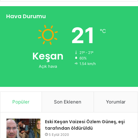
Hava Durumu
21
℃
Keşan
21º - 21º
60%
1.54 km/h
Açık hava
Popüler
Son Eklenen
Yorumlar
Eski Keşan Vaizesi Özlem Güneş, eşi
tarafından öldürüldü
5 Eylül 2020