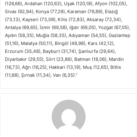
(126,66), Ardahan (120,63), Uşak (120,18), Afyon (102,05),
Sivas (92,94), Konya (77,29), Karaman (76,89), Elazığ
(73,13), Kayseri (73,09), Kilis (72,83), Aksaray (72,34),
Antalya (69,65), İzmir (69,58), Iğdır (69,05), Yozgat (67,05),
Aydın (58,35), Muğla (58,35), Adıyaman (54,55), Gaziantep
(51,16), Malatya (50,11), Bingöl (48,98), Kars (42,12),
Erzurum (35,48), Bayburt (31,74), Şanlıurfa (29,64),
Diyarbakır (29,55), Siirt (23,86), Batman (18,06), Mardin
(16,73), Ağrı (16,25), Hakkari (13,19), Muş (12,65), Bitlis
(11,68), Şırnak (11,34), Van (6,35).”