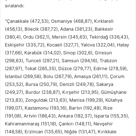
sıralandı:
“Çanakkale (472,53), Osmaniye (468,87), Kırklareli
(456,13), Bilecik (387,72), Adana (381,23), Balıkesir
(380,4), Ordu (362,1), Mersin (345,63), Tekirdağ (336,43),
Eskişehir (335,72), Kocaeli (327,7), Yalova (322,04), Hatay
(317,66), Karabük (314,02), Sinop (302,6), Giresun
(298,63), Tunceli (297,21), Samsun (294,16), Trabzon
(287,97), Tokat (285,35), Düzce (279,77), Edirne (278,59),
İstanbul (269,58), Bolu (267,79), Amasya (261,11), Çorum
(253,52), Bursa (250,79), Denizli (249,78), Sakarya
(249,27), Burdur (238,87), Kırşehir (213,95), Gümüşhane
(213,83), Zonguldak (213,63), Manisa (199,29), Kütahya
(199,07), Kastamonu (193,16), Bartın (192,48), Rize
(191,08), Artvin (186,43), Ankara (182,37), Isparta (155,35),
Kahramanmaraş (151,18), Çankırı (148,11), Nevşehir
(146,58), Erzincan (135,65), Niğde (131,47), Kırıkkale