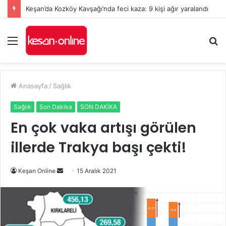
Keşan’da Kozköy Kavşağı’nda feci kaza: 9 kişi ağır yaralandı
Menü
A
y
...
Anasayfa
/
Sağlık
Sağlık
Son Dakika
SON DAKİKA
En çok vaka artışı görülen
illerde Trakya başı çekti!
Bir
Keşan Online
15 Aralık 2021
e-
posta
göndermek