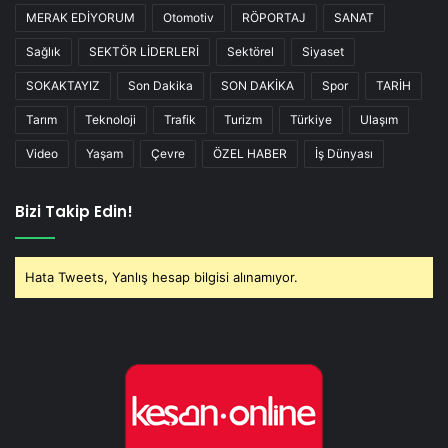
MERAK EDİYORUM
Otomotiv
RÖPORTAJ
SANAT
Sağlık
SEKTÖR LİDERLERİ
Sektörel
Siyaset
SOKAKTAYIZ
Son Dakika
SON DAKİKA
Spor
TARİH
Tarım
Teknoloji
Trafik
Turizm
Türkiye
Ulaşım
Video
Yaşam
Çevre
ÖZEL HABER
İş Dünyası
Bizi Takip Edin!
Hata Tweets, Yanlış hesap bilgisi alınamıyor.