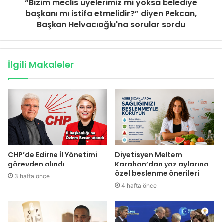
“Bizim meclis üyelerimiz mi yoksa belediye
başkanı mı istifa etmelidir?” diyen Pekcan,
Başkan Helvacıoğlu'na sorular sordu
İlgili Makaleler
CHP’de Edirne İl Yönetimi
Diyetisyen Meltem
görevden alındı
Karahan’dan yaz aylarına
özel beslenme önerileri
3 hafta önce
4 hafta önce