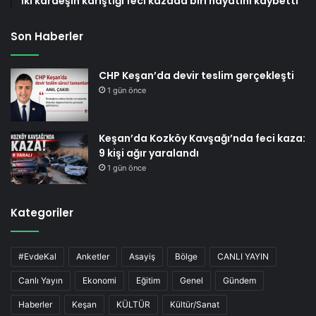
İki kardeşin karıştığı feci kazada biri hayatını kaybetti
Son Haberler
CHP Keşan’da devir teslim gerçekleşti
1 gün önce
Keşan’da Kozköy Kavşağı’nda feci kaza:
9 kişi ağır yaralandı
1 gün önce
Kategoriler
#EvdeKal
Anketler
Asayiş
Bölge
CANLI YAYIN
Canlı Yayın
Ekonomi
Eğitim
Genel
Gündem
Haberler
Keşan
KÜLTÜR
Kültür/Sanat